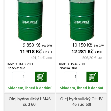
9 850 Kč
10 150 Kč
bez DPH
bez DPH
11 918 Kč
12 281 Kč
s DPH
s DPH
491,24 €
506,20 €
s DPH
s DPH
Kód: O HM32 200l
Kód: O HM46 200l
Značka: sud
Značka: sud
Skladem, ihned k dodání
Skladem, ihned k dodání
Olej hydraulický HM46
Olej hydraulický OHHV
sud 60l
46 sud 60l