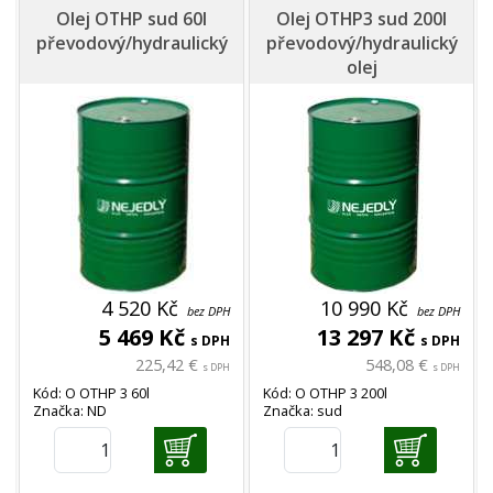
Olej OTHP sud 60l
Olej OTHP3 sud 200l
převodový/hydraulický
převodový/hydraulický
olej
4 520 Kč
10 990 Kč
bez DPH
bez DPH
5 469 Kč
13 297 Kč
s DPH
s DPH
225,42 €
548,08 €
s DPH
s DPH
Kód: O OTHP 3 60l
Kód: O OTHP 3 200l
Značka: ND
Značka: sud