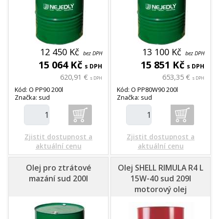
12 450 Kč
13 100 Kč
bez DPH
bez DPH
15 064 Kč
15 851 Kč
s DPH
s DPH
620,91 €
653,35 €
s DPH
s DPH
Kód: O PP90 200l
Kód: O PP80W90 200l
Značka: sud
Značka: sud
Zjistit dostupnost a
Zjistit dostupnost a
aktuální cenu
aktuální cenu
Olej pro ztrátové
Olej SHELL RIMULA R4 L
mazání sud 200l
15W-40 sud 209l
motorový olej