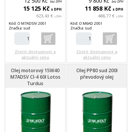
12 500 Kč
9 800 Kč
bez DPH
bez DPH
15 125 Kč
11 858 Kč
s DPH
s DPH
623,43 €
488,77 €
s DPH
s DPH
Kód: O M7ADSIV 200 l
Kód: O M6AD 200 l
Značka: sud
Značka: sud
Zjistit dostupnost a
Zjistit dostupnost a
aktuální cenu
aktuální cenu
Olej motorový 15W40
Olej PP80 sud 200l
M7ADSV CI-4 60l Lotos
převodový olej
Turdus