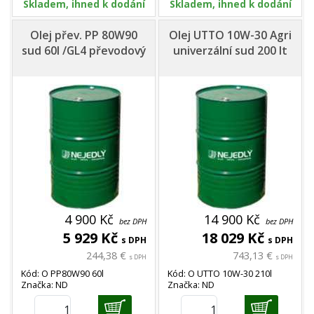
Skladem, ihned k dodání
Skladem, ihned k dodání
Olej přev. PP 80W90
Olej UTTO 10W-30 Agri
sud 60l /GL4 převodový
univerzální sud 200 lt
4 900 Kč
14 900 Kč
bez DPH
bez DPH
5 929 Kč
18 029 Kč
s DPH
s DPH
244,38 €
743,13 €
s DPH
s DPH
Kód: O PP80W90 60l
Kód: O UTTO 10W-30 210l
Značka: ND
Značka: ND