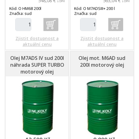
548,08 €
563,04 €
s DPH
s DPH
Kód: O HM68 200l
Kód: O M7ADSIII+ 200 l
Značka: sud
Značka: sud
Zjistit dostupnost a
Zjistit dostupnost a
aktuální cenu
aktuální cenu
Olej M7ADS IV sud 200l
Olej mot. M6AD sud
náhrada SUPER TURBO
200l motorový olej
motorový olej