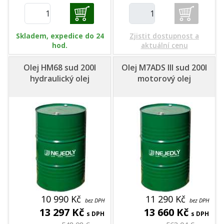
Skladem, expedice do 24
Zjistit dostupnost a
hod.
aktuální cenu
Olej HM68 sud 200l
Olej M7ADS III sud 200l
hydraulický olej
motorový olej
10 990 Kč
11 290 Kč
bez DPH
bez DPH
13 297 Kč
13 660 Kč
s DPH
s DPH