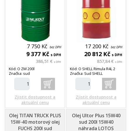
7 750 Kč
17 200 Kč
bez DPH
bez DPH
9 377 Kč
20 812 Kč
s DPH
s DPH
386,51 €
857,84 €
s DPH
s DPH
Kód: O ZM 200l
Kód: O SHELL Rimula R4L 2
Značka: sud
Značka: Sud SHELL
Zjistit dostupnost a
Zjistit dostupnost a
aktuální cenu
aktuální cenu
Olej TITAN TRUCK PLUS
Olej Ultor Plus 15W40
15W-40 motorový olej
sud 200l 15W40
FUCHS 200l sud
náhrada LOTOS