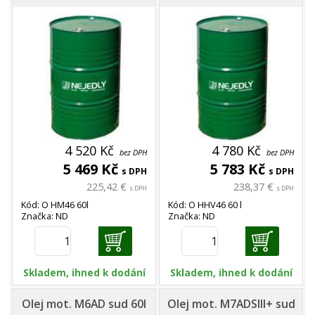
4 520 Kč
4 780 Kč
bez DPH
bez DPH
5 469 Kč
5 783 Kč
s DPH
s DPH
225,42 €
238,37 €
s DPH
s DPH
Kód: O HM46 60l
Kód: O HHV46 60 l
Značka: ND
Značka: ND
Skladem, ihned k dodání
Skladem, ihned k dodání
Olej mot. M6AD sud 60l
Olej mot. M7ADSIII+ sud