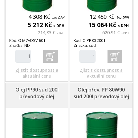
4 308 Kč
12 450 Kč
bez DPH
bez DPH
5 212 Kč
15 064 Kč
s DPH
s DPH
214,83 €
620,91 €
s DPH
s DPH
Kód: O M7ADSV 60 l
Kód: O PP80 200 l
Značka: ND
Značka: sud
Zjistit dostupnost a
Zjistit dostupnost a
aktuální cenu
aktuální cenu
Olej PP90 sud 200l
Olej přev. PP 80W90
převodový olej
sud 200l převodový olej