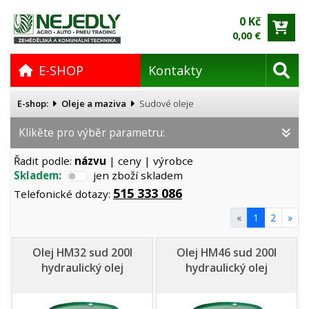
0 Kč
0,00 €
E-SHOP
Kontakty
E-shop:
Oleje a maziva
Sudové oleje
Klikěte pro výběr parametru:
Řadit podle:
názvu
|
ceny
|
výrobce
Skladem:
jen zboží skladem
515 333 086
Telefonické dotazy:
«
1
2
»
Olej HM32 sud 200l
Olej HM46 sud 200l
hydraulický olej
hydraulický olej