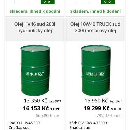
Skladem, ihned k dodání
Skladem, ihned k dodání
Olej HV46 sud 200l
Olej 10W40 TRUCK sud
hydraulický olej
200l motorový olej
13 350 Kč
15 950 Kč
bez DPH
bez DPH
16 153 Kč
19 299 Kč
s DPH
s DPH
665,80 €
795,47 €
s DPH
s DPH
Kód: O HHV46 200l
Kód: O V 10W-40 200Lt.
Značka: sud
Značka: sud