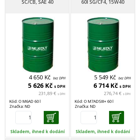
SC/CB, SAE 40
60l SG/CF4, 15W40
4 650 Kč
5 549 Kč
bez DPH
bez DPH
5 626 Kč
6 714 Kč
s DPH
s DPH
231,89 €
276,74 €
s DPH
s DPH
Kód: O M6AD 60 l
Kód: O M7ADSIII+ 60 l
Značka: ND
Značka: ND
Skladem, ihned k dodání
Skladem, ihned k dodání