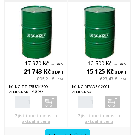
TURDUS POWER CI-
4,M7ADSV motorový
olej
17 970 Kč
12 500 Kč
bez DPH
bez DPH
21 743 Kč
15 125 Kč
s DPH
s DPH
896,21 €
623,43 €
s DPH
s DPH
Kód: O TIT. TRUCK 200l
Kód: O M7ADSV 200 l
Značka: sud FUCHS
Značka: sud
Zjistit dostupnost a
Zjistit dostupnost a
aktuální cenu
aktuální cenu