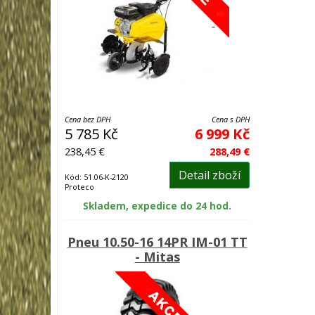
Cena bez DPH
Cena s DPH
5 785 Kč
6 999 Kč
238,45 €
288,49 €
Detail zboží
Kód: 51.06-K-2120
Proteco
Skladem, expedice do 24 hod.
Pneu 10.50-16 14PR IM-01 TT
- Mitas