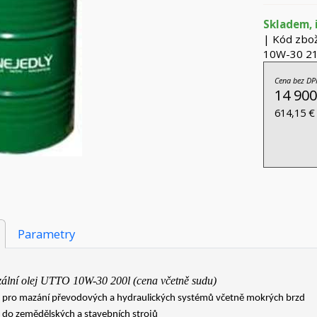
Skladem, 
| Kód zbož
10W-30 21
Cena bez DP
14 900
614,15 €
Parametry
ální olej UTTO 10W-30 200l (cena včetně sudu)
 pro mazání převodových a hydraulických systémů včetně mokrých brzd
do zemědělských a stavebních strojů