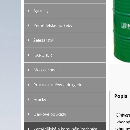
Agrodíly
Zemědělské potřeby
Železářství
KÄRCHER
Mototechna
Pracovní oděvy a drogerie
Popis
Hračky
Dárkové poukazy
Univerz
-vhodný
Zemědělská a komunální technika
-vhodný 