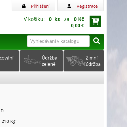
Přihlášení
Registrace
V košíku:
0
ks
za
0 Kč
0,00 €
cování
Údržba
Zimní
zeleně
údržba
ND
 210 Kg