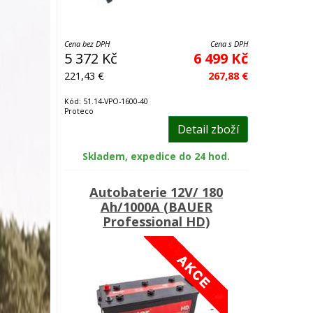
Cena bez DPH
Cena s DPH
5 372 Kč
6 499 Kč
221,43 €
267,88 €
Kód: 51.14-VPO-1600-40
Proteco
Detail zboží
Skladem, expedice do 24 hod.
Autobaterie 12V/ 180
Ah/1000A (BAUER
Professional HD)