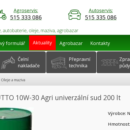
Agroservis:
Autoservis:
515 333 086
515 335 086
, autobaterie, oleje, maziva, agrobazar
Aktuality
vý formulář
Agrobazar
Kontakty
Čelní
Přepravní
Zpra
nakladače
technika
půdy
Oleje a maziva
UTTO 10W-30 Agri univerzální sud 200 lt
Výrobce: 
Hmotnost: