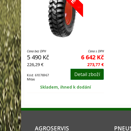
Cena bez DPH
Cena s DPH
5 490 Kč
6 642 Kč
226,29 €
273,77 €
Detail zboží
Kód: 61076967
Mitas
Skladem, ihned k dodání
AGROSERVIS
PNEUS