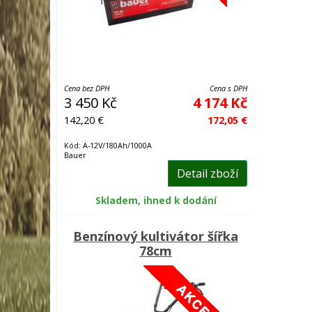
Cena bez DPH
Cena s DPH
3 450 Kč
4 174 Kč
142,20 €
172,05 €
Kód: A-12V/180Ah/1000A
Bauer
Detail zboží
Skladem, ihned k dodání
Benzínový kultivátor šířka
78cm