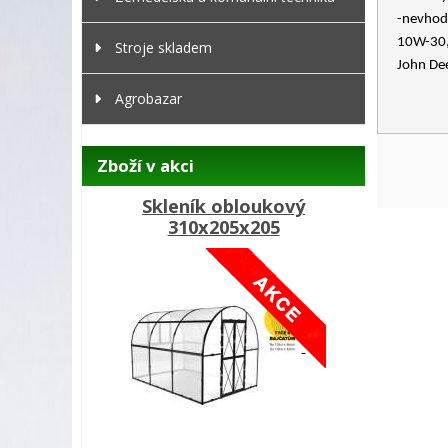
-nevhod
10W-30,
Stroje skladem
John De
Agrobazar
Zboží v akci
Skleník obloukový
310x205x205