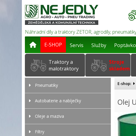
Náhradní díly a traktory ZETOR, agrodíly, pneumatiky
E-SHOP
Servis
Služby
Poptávko
Traktory a
Stroje
malotraktory
skladem
E-shop:
Pneumatiky
Olej 
Autobaterie a nabíječky
Oleje a maziva
Filtry