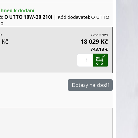
ihned k dodání
í:
O UTTO 10W-30 210l
| Kód dodavatel: O UTTO
0l
H
Cena s DPH
 Kč
18 029 Kč
743,13 €
Dotazy na zboží