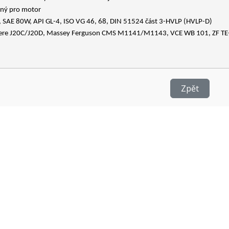
ný pro motor
 SAE 80W, API GL-4, ISO VG 46, 68, DIN 51524 část 3-HVLP (HVLP-D)
ere J20C/J20D, Massey Ferguson CMS M1141/M1143, VCE WB 101, ZF T
Zpět