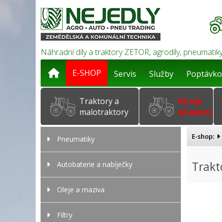
Náhradní díly a traktory ZETOR, agrodíly, pneumatiky
E-SHOP
Servis
Služby
Poptávko
Traktory a
Stroje
malotraktory
skladem
E-shop:
Pneumatiky
Trakt
Autobaterie a nabíječky
Oleje a maziva
Filtry