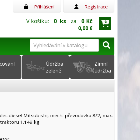
Přihlášení
Registrace
V košíku:
0
ks
za
0 Kč
0,00 €
cování
Údržba
Zimní
zeleně
údržba
lec diesel Mitsubishi, mech. převodovka 8/2, max.
traktoru 1.149 kg
etor