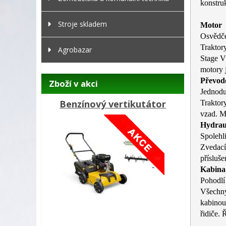
konstruk
Stroje skladem
Motor
Osvědče
Traktor
Agrobazar
Stage V
motory j
Převod
Zboží v akci
Jednodu
Benzínový vertikutátor
Traktor
vzad. M
Hydrau
Spolehl
Zvedací
přísluše
Kabina
Pohodlí 
Všechny
kabinou
řidiče.