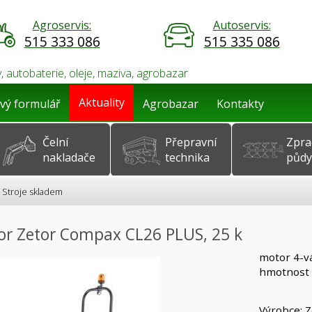
Agroservis:
Autoservis:
515 333 086
515 335 086
, autobaterie, oleje, maziva, agrobazar
Aktuality
vý formulář
Agrobazar
Kontakty
Čelní
Přepravní
Zpra
nakladače
technika
půdy
Stroje skladem
or Zetor Compax CL26 PLUS, 25 k
motor 4-vá
hmotnost 
Výrobce: Z