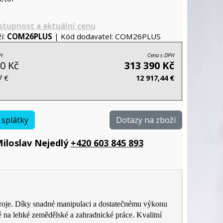
ostupnost a aktuální cenu
í:
COM26PLUS
| Kód dodavatel: COM26PLUS
H
Cena s DPH
0 Kč
313 390 Kč
7 €
12 917,44 €
 splátky
Dotazy na zboží
iloslav Nejedlý
+420 603 845 893
roje. Díky snadné manipulaci a dostatečnému výkonu
aké na lehké zemědělské a zahradnické práce. Kvalitní