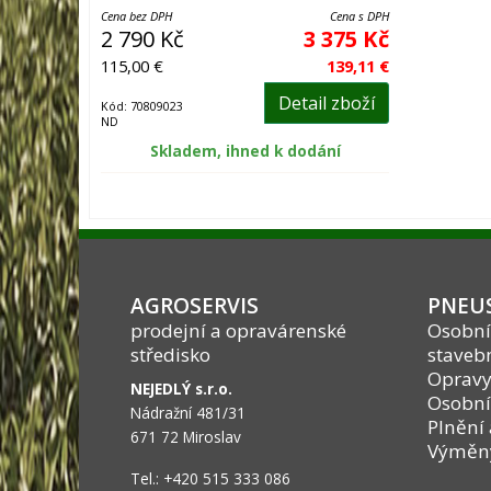
Cena bez DPH
Cena s DPH
2 790 Kč
3 375 Kč
115,00 €
139,11 €
Detail zboží
Kód: 70809023
ND
Skladem, ihned k dodání
AGROSERVIS
PNEUS
prodejní a opravárenské
Osobní
středisko
stavebn
Opravy
NEJEDLÝ s.r.o.
Osobní
Nádražní 481/31
Plnění 
671 72 Miroslav
Výměny 
Tel.: +420 515 333 086