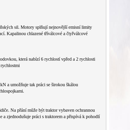
ých sil. Motory splňují nejnovější emisní limity
í. Kapalinou chlazené tříválcové a čtyřválcové
ou, která nabízí 6 rychlostí vpřed a 2 rychlosti
rychlostmi
 kN a umožňuje tak práci se širokou škálou
ychlospojkami.
idiče. Na přání může být traktor vybaven ochrannou
 zjednodušuje práci s traktorem a přispívá k pohodlí