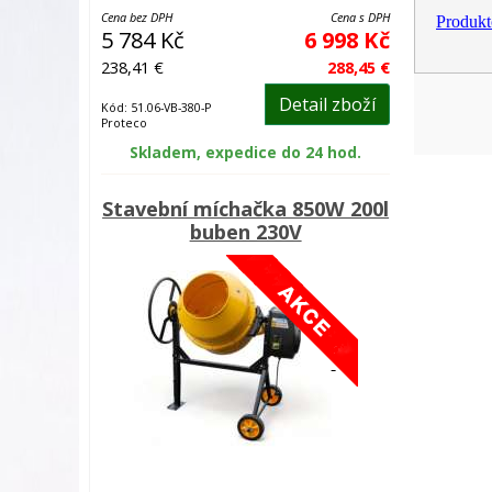
Cena bez DPH
Cena s DPH
Produkt
5 784 Kč
6 998 Kč
238,41 €
288,45 €
Detail zboží
Kód: 51.06-VB-380-P
Proteco
Skladem, expedice do 24 hod.
Stavební míchačka 850W 200l
buben 230V