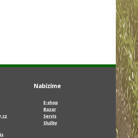
Nabízíme
E-shop
Bazar
.cz
Servis
Služby
ás