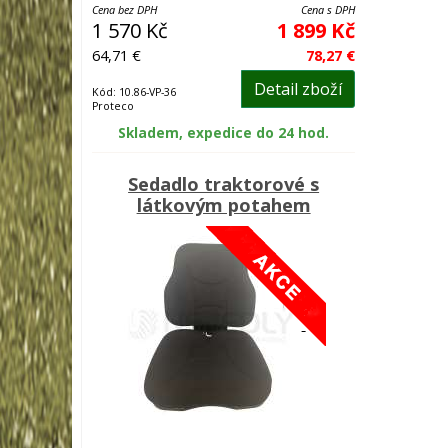
Cena bez DPH
Cena s DPH
1 570 Kč
1 899 Kč
64,71 €
78,27 €
Detail zboží
Kód: 10.86-VP-36
Proteco
Skladem, expedice do 24 hod.
Sedadlo traktorové s
látkovým potahem