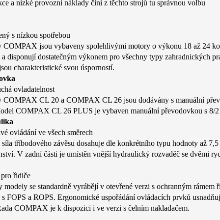
ce a nízké provozní náklady činí z těchto strojů tu správnou volbu
ný s nízkou spotřebou
y COMPAX jsou vybaveny spolehlivými motory o výkonu 18 až 24 koňsk
 a disponují dostatečným výkonem pro všechny typy zahradnických prac
sou charakteristické svou úsporností.
ovka
chá ovladatelnost
y COMPAX CL 20 a COMPAX CL 26 jsou dodávány s manuální převodovk
odel COMPAX CL 26 PLUS je vybaven manuální převodovkou s 8/2 
lika
ivé ovládání ve všech směrech
 síla tříbodového závěsu dosahuje dle konkrétního typu hodnoty až 7,5
nství. V zadní části je umístěn vnější hydraulický rozvaděč se dvěmi r
pro řidiče
 modely se standardně vyrábějí v otevřené verzi s ochranným rámem ř
 s FOPS a ROPS. Ergonomické uspořádání ovládacích prvků usnadňuje a
 Řada COMPAX je k dispozici i ve verzi s čelním nakladačem.