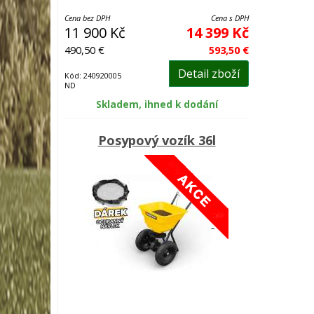
Cena bez DPH
Cena s DPH
11 900 Kč
14 399 Kč
490,50 €
593,50 €
Detail zboží
Kód: 240920005
ND
Skladem, ihned k dodání
Posypový vozík 36l