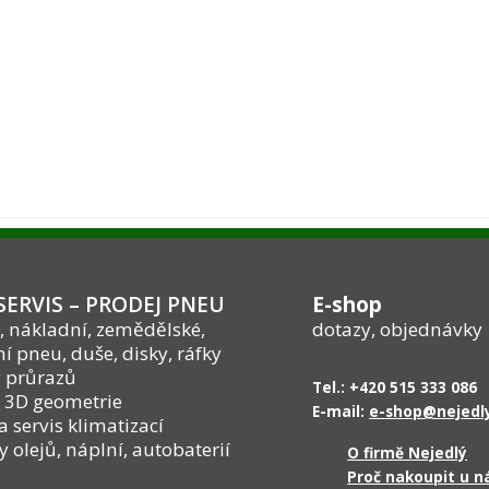
ERVIS – PRODEJ PNEU
E-shop
, nákladní, zemědělské,
dotazy, objednávky
í pneu, duše, disky, ráfky
 průrazů
Tel.: +420 515 333 086
 3D geometrie
E-mail:
e-shop@nejedly
a servis klimatizací
olejů, náplní, autobaterií
O firmě Nejedlý
Proč nakoupit u n