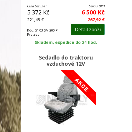
Cena bez DPH
Cena s DPH
5 372 Kč
6 500 Kč
221,43 €
267,92 €
Detail zboží
Kód: 51.03-SM-200-P
Proteco
Skladem, expedice do 24 hod.
Sedadlo do traktoru
vzduchové 12V