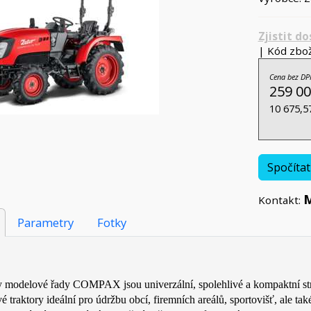
Zjistit d
| Kód zbož
Cena bez DP
259 00
10 675,5
Spočítat
M
Kontakt:
Parametry
Fotky
y modelové řady COMPAX jsou univerzální, spolehlivé a kompaktní st
é traktory ideální pro údržbu obcí, firemních areálů, sportovišť, ale t