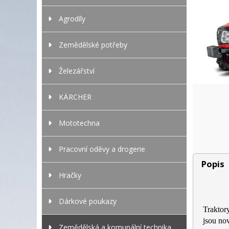
Agrodíly
Zemědělské potřeby
Železářství
KÄRCHER
Mototechna
Pracovní oděvy a drogerie
Popis
Hračky
Dárkové poukazy
Traktor
jsou nov
Zemědělská a komunální technika