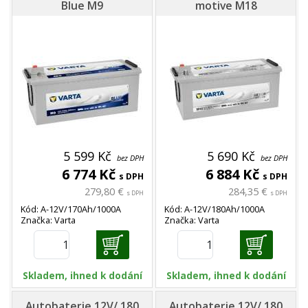
Blue M9
motive M18
5 599 Kč
5 690 Kč
bez DPH
bez DPH
6 774 Kč
6 884 Kč
s DPH
s DPH
279,80 €
284,35 €
s DPH
s DPH
Kód: A-12V/170Ah/1000A
Kód: A-12V/180Ah/1000A
Značka: Varta
Značka: Varta
Skladem, ihned k dodání
Skladem, ihned k dodání
Autobaterie 12V/ 180
Autobaterie 12V/ 180