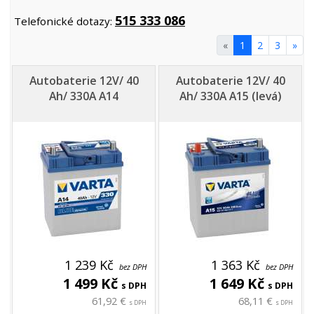
515 333 086
Telefonické dotazy:
«
1
2
3
»
Autobaterie 12V/ 40
Autobaterie 12V/ 40
Ah/ 330A A14
Ah/ 330A A15 (levá)
1 239 Kč
1 363 Kč
bez DPH
bez DPH
1 499 Kč
1 649 Kč
s DPH
s DPH
61,92 €
68,11 €
s DPH
s DPH