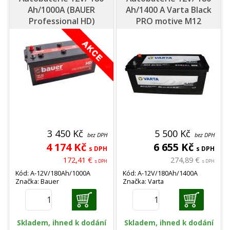
Ah/1000A (BAUER
Ah/1400 A Varta Black
Professional HD)
PRO motive M12
3 450 Kč
5 500 Kč
bez DPH
bez DPH
4 174 Kč
6 655 Kč
s DPH
s DPH
172,41 €
274,89 €
s DPH
s DPH
Kód: A-12V/180Ah/1000A
Kód: A-12V/180Ah/1400A
Značka: Bauer
Značka: Varta
Skladem, ihned k dodání
Skladem, ihned k dodání