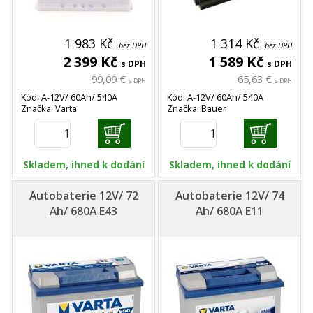
1 983 Kč
1 314 Kč
bez DPH
bez DPH
2 399 Kč
1 589 Kč
s DPH
s DPH
99,09 €
65,63 €
s DPH
s DPH
Kód: A-12V/ 60Ah/ 540A
Kód: A-12V/ 60Ah/ 540A
Značka: Varta
Značka: Bauer
Skladem, ihned k dodání
Skladem, ihned k dodání
Autobaterie 12V/ 72
Autobaterie 12V/ 74
Ah/ 680A E43
Ah/ 680A E11