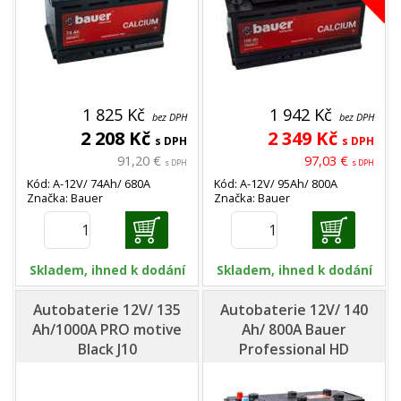
1 825 Kč
1 942 Kč
bez DPH
bez DPH
2 208 Kč
2 349 Kč
s DPH
s DPH
91,20 €
97,03 €
s DPH
s DPH
Kód: A-12V/ 74Ah/ 680A
Kód: A-12V/ 95Ah/ 800A
Značka: Bauer
Značka: Bauer
Skladem, ihned k dodání
Skladem, ihned k dodání
Autobaterie 12V/ 135
Autobaterie 12V/ 140
Ah/1000A PRO motive
Ah/ 800A Bauer
Black J10
Professional HD