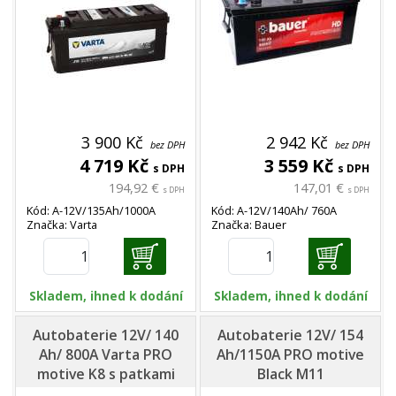
3 900 Kč
2 942 Kč
bez DPH
bez DPH
4 719 Kč
3 559 Kč
s DPH
s DPH
194,92 €
147,01 €
s DPH
s DPH
Kód: A-12V/135Ah/1000A
Kód: A-12V/140Ah/ 760A
Značka: Varta
Značka: Bauer
Skladem, ihned k dodání
Skladem, ihned k dodání
Autobaterie 12V/ 140
Autobaterie 12V/ 154
Ah/ 800A Varta PRO
Ah/1150A PRO motive
motive K8 s patkami
Black M11