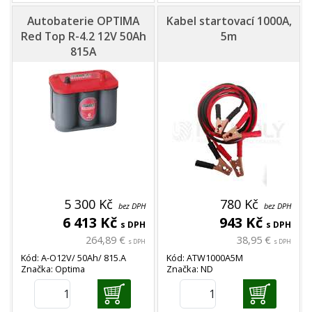
Autobaterie OPTIMA
Kabel startovací 1000A,
Red Top R-4.2 12V 50Ah
5m
815A
5 300 Kč
780 Kč
bez DPH
bez DPH
6 413 Kč
943 Kč
s DPH
s DPH
264,89 €
38,95 €
s DPH
s DPH
Kód: A-O12V/ 50Ah/ 815.A
Kód: ATW1000A5M
Značka: Optima
Značka: ND