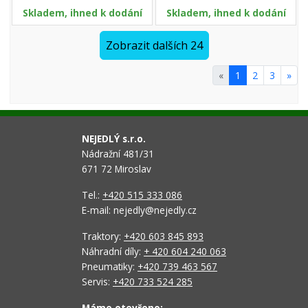
Skladem, ihned k dodání
Skladem, ihned k dodání
Zobrazit dalších 24
«
1
2
3
»
NEJEDLÝ s.r.o.
Nádražní 481/31
671 72 Miroslav
Tel.:
+420 515 333 086
E-mail: nejedly@nejedly.cz
Traktory:
+420 603 845 893
Náhradní díly:
+ 420 604 240 063
Pneumatiky:
+420 739 463 567
Servis:
+420 733 524 285
Máme otevřeno: