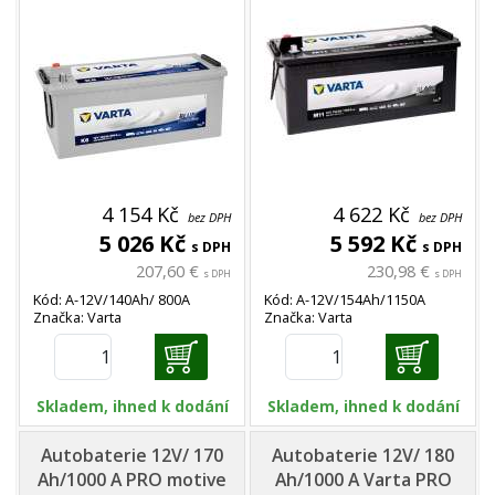
4 154 Kč
4 622 Kč
bez DPH
bez DPH
5 026 Kč
5 592 Kč
s DPH
s DPH
207,60 €
230,98 €
s DPH
s DPH
Kód: A-12V/140Ah/ 800A
Kód: A-12V/154Ah/1150A
Značka: Varta
Značka: Varta
Skladem, ihned k dodání
Skladem, ihned k dodání
Autobaterie 12V/ 170
Autobaterie 12V/ 180
Ah/1000 A PRO motive
Ah/1000 A Varta PRO