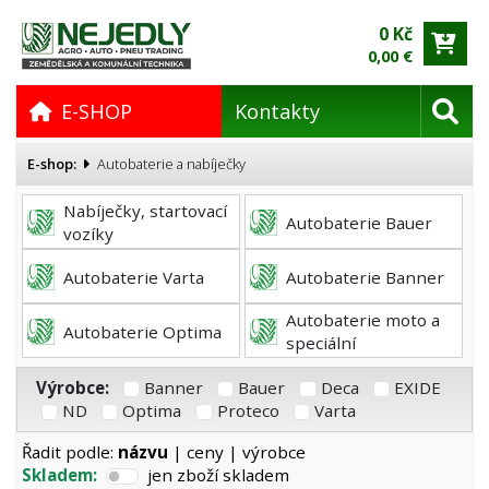
0 Kč
0,00 €
E-SHOP
Kontakty
E-shop:
Autobaterie a nabíječky
Nabíječky, startovací
Autobaterie Bauer
vozíky
Autobaterie Varta
Autobaterie Banner
Autobaterie moto a
Autobaterie Optima
speciální
Výrobce:
Banner
Bauer
Deca
EXIDE
ND
Optima
Proteco
Varta
Řadit podle:
názvu
|
ceny
|
výrobce
Skladem:
jen zboží skladem