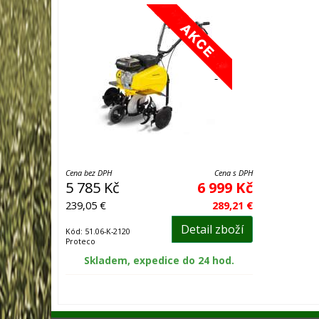
Cena bez DPH
Cena s DPH
5 785 Kč
6 999 Kč
239,05 €
289,21 €
Detail zboží
Kód: 51.06-K-2120
Proteco
Skladem, expedice do 24 hod.