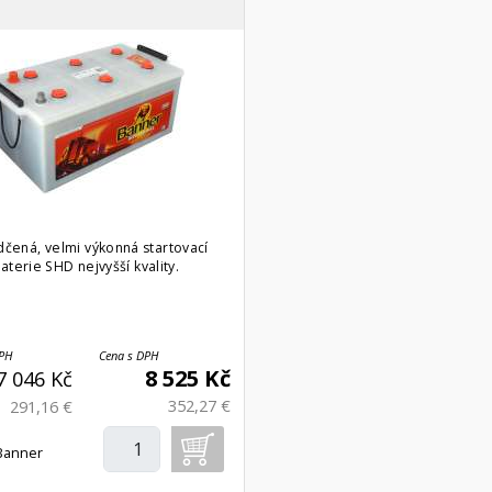
čená, velmi výkonná startovací
aterie SHD nejvyšší kvality.
DPH
Cena s DPH
8 525 Kč
7 046 Kč
352,27 €
291,16 €
Banner
Ah/1150