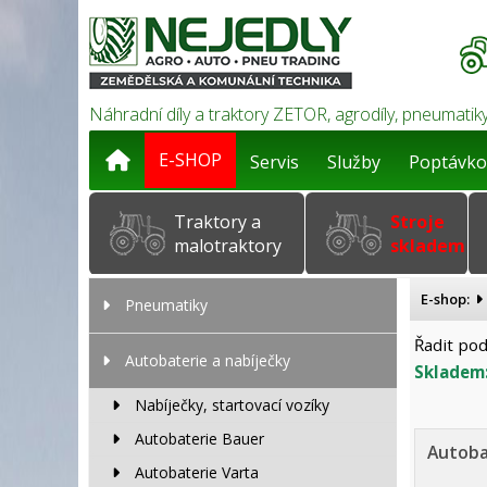
Náhradní díly a traktory ZETOR, agrodíly, pneumatiky
E-SHOP
Servis
Služby
Poptávko
Traktory a
Stroje
malotraktory
skladem
E-shop:
Pneumatiky
Řadit pod
Autobaterie a nabíječky
Skladem
Nabíječky, startovací vozíky
Autobaterie Bauer
Autoba
Autobaterie Varta