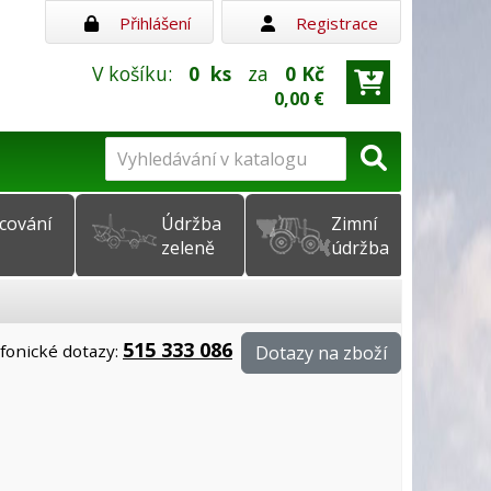
Přihlášení
Registrace
V košíku:
0
ks
za
0 Kč
0,00 €
cování
Údržba
Zimní
zeleně
údržba
515 333 086
fonické dotazy:
Dotazy na zboží