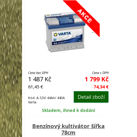
Cena bez DPH
Cena s DPH
1 487 Kč
1 799 Kč
61,45 €
74,34 €
Detail zboží
Kód: A-12V/ 44Ah/ 440A
Varta
Skladem, ihned k dodání
Benzínový kultivátor šířka
78cm