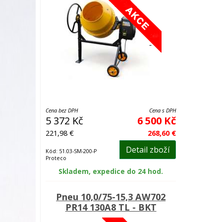
Cena bez DPH
Cena s DPH
5 372 Kč
6 500 Kč
221,98 €
268,60 €
Detail zboží
Kód: 51.03-SM-200-P
Proteco
Skladem, expedice do 24 hod.
Pneu 10,0/75-15,3 AW702
PR14 130A8 TL - BKT