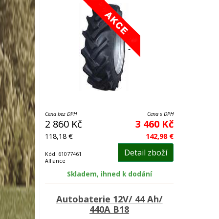
Cena bez DPH
Cena s DPH
2 860 Kč
3 460 Kč
118,18 €
142,98 €
Detail zboží
Kód: 61077461
Alliance
Skladem, ihned k dodání
Autobaterie 12V/ 44 Ah/
440A B18