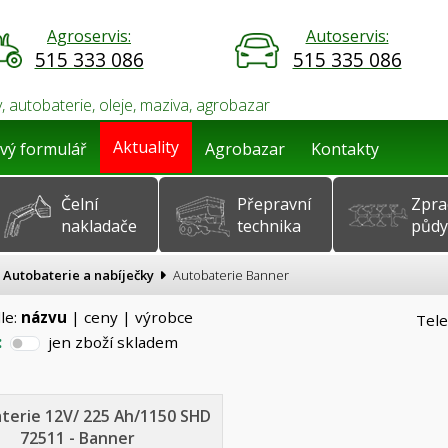
Agroservis:
Autoservis:
515 333 086
515 335 086
, autobaterie, oleje, maziva, agrobazar
Aktuality
vý formulář
Agrobazar
Kontakty
Čelní
Přepravní
Zpra
nakladače
technika
půdy
Autobaterie a nabíječky
Autobaterie Banner
le:
názvu
|
ceny
|
výrobce
Tele
:
jen zboží skladem
terie 12V/ 225 Ah/1150 SHD
72511 - Banner