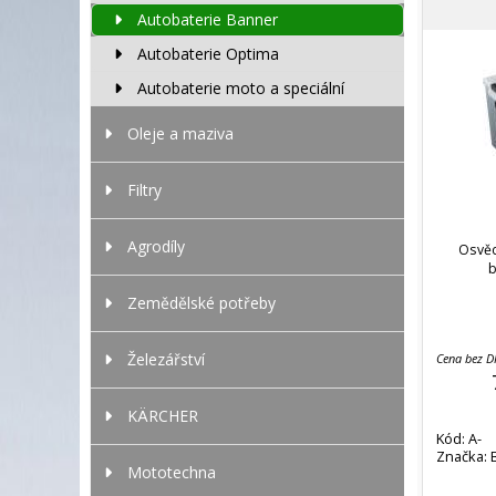
Autobaterie Banner
Autobaterie Optima
Autobaterie moto a speciální
Oleje a maziva
Filtry
Agrodíly
Osvěd
b
Zemědělské potřeby
Železářství
Cena bez 
KÄRCHER
Kód: A-
Značka: 
12V/225
Mototechna
SHD