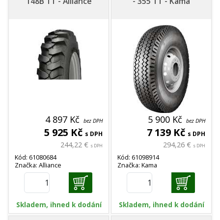
148B TT - Alliance
- 355 TT - Kama
4 897 Kč
5 900 Kč
bez DPH
bez DPH
5 925 Kč
7 139 Kč
s DPH
s DPH
244,22 €
294,26 €
s DPH
s DPH
Kód: 61080684
Kód: 61098914
Značka: Alliance
Značka: Kama
Skladem, ihned k dodání
Skladem, ihned k dodání