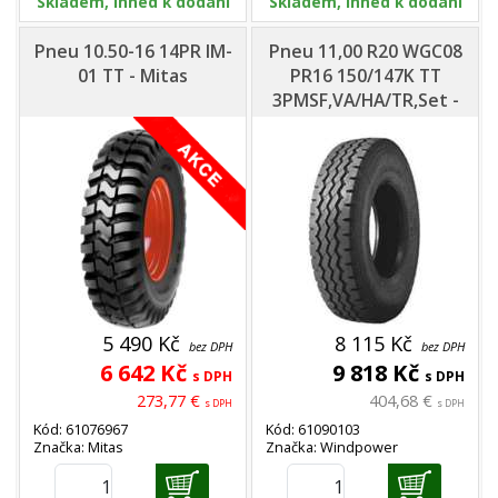
Skladem, ihned k dodání
Skladem, ihned k dodání
Pneu 10.50-16 14PR IM-
Pneu 11,00 R20 WGC08
01 TT - Mitas
PR16 150/147K TT
3PMSF,VA/HA/TR,Set -
Windpower
5 490 Kč
8 115 Kč
bez DPH
bez DPH
6 642 Kč
9 818 Kč
s DPH
s DPH
273,77 €
404,68 €
s DPH
s DPH
Kód: 61076967
Kód: 61090103
Značka: Mitas
Značka: Windpower