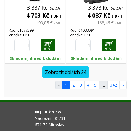
3 887 Kč
3 378 Kč
bez DPH
bez DPH
4 703 Kč
4 087 Kč
s DPH
s DPH
193,85 €
168,46 €
s DPH
s DPH
Kód: 61077399
Kód: 61088091
Značka: BKT
Značka: BKT
Skladem, ihned k dodání
Skladem, ihned k dodání
Zobrazit dalších 24
«
1
2
3
4
5
…
342
»
NEJEDLÝ s.r.o.
Nádražní 481/31
671 72 Miroslav