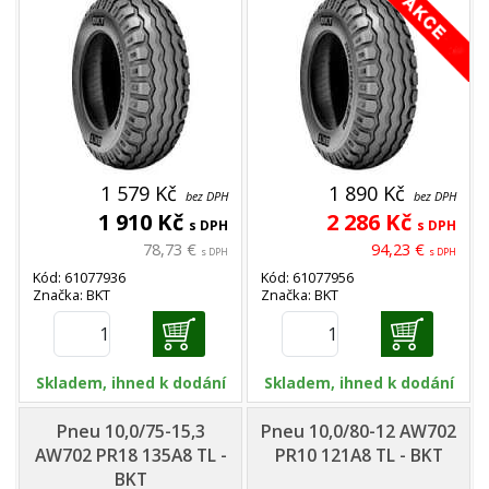
1 579 Kč
1 890 Kč
bez DPH
bez DPH
1 910 Kč
2 286 Kč
s DPH
s DPH
78,73 €
94,23 €
s DPH
s DPH
Kód: 61077936
Kód: 61077956
Značka: BKT
Značka: BKT
Skladem, ihned k dodání
Skladem, ihned k dodání
Pneu 10,0/75-15,3
Pneu 10,0/80-12 AW702
AW702 PR18 135A8 TL -
PR10 121A8 TL - BKT
BKT