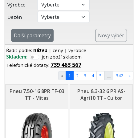
Výrobce
Dezén
Další parametry
Nový výběr
Řadit podle:
názvu
|
ceny
|
výrobce
Skladem:
jen zboží skladem
739 463 567
Telefonické dotazy:
«
1
2
3
4
5
…
342
»
Pneu 7.50-16 8PR TF-03
Pneu 8.3-32 6 PR AS-
TT - Mitas
Agri10 TT - Cultor