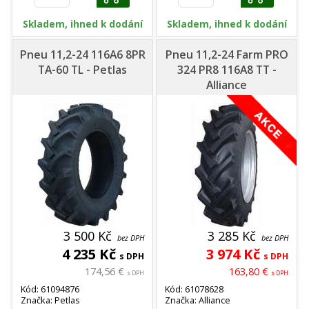
Skladem, ihned k dodání
Skladem, ihned k dodání
Pneu 11,2-24 116A6 8PR
Pneu 11,2-24 Farm PRO
TA-60 TL - Petlas
324 PR8 116A8 TT -
Alliance
3 500 Kč
3 285 Kč
bez DPH
bez DPH
4 235 Kč
3 974 Kč
s DPH
s DPH
174,56 €
163,80 €
s DPH
s DPH
Kód: 61094876
Kód: 61078628
Značka: Petlas
Značka: Alliance