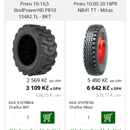
Pneu 10-16,5
Pneu 10.00-20 16PR
SkidPowerHD PR10
NB41 TT - Mitas
134A2 TL - BKT
2 569 Kč
5 490 Kč
bez DPH
bez DPH
3 109 Kč
6 642 Kč
s DPH
s DPH
128,15 €
273,77 €
s DPH
s DPH
Kód: 61078834
Kód: 61078165
Značka: BKT
Značka: Mitas