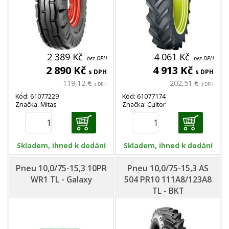
2 389 Kč
4 061 Kč
bez DPH
bez DPH
2 890 Kč
4 913 Kč
s DPH
s DPH
119,12 €
202,51 €
s DPH
s DPH
Kód: 61077229
Kód: 61077174
Značka: Mitas
Značka: Cultor
Skladem, ihned k dodání
Skladem, ihned k dodání
Pneu 10,0/75-15,3 10PR
Pneu 10,0/75-15,3 AS
WR1 TL - Galaxy
504 PR10 111A8/123A8
TL - BKT