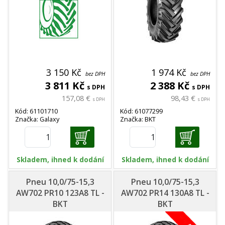
3 150 Kč
1 974 Kč
bez DPH
bez DPH
3 811 Kč
2 388 Kč
s DPH
s DPH
157,08 €
98,43 €
s DPH
s DPH
Kód: 61101710
Kód: 61077299
Značka: Galaxy
Značka: BKT
Skladem, ihned k dodání
Skladem, ihned k dodání
Pneu 10,0/75-15,3
Pneu 10,0/75-15,3
AW702 PR10 123A8 TL -
AW702 PR14 130A8 TL -
BKT
BKT