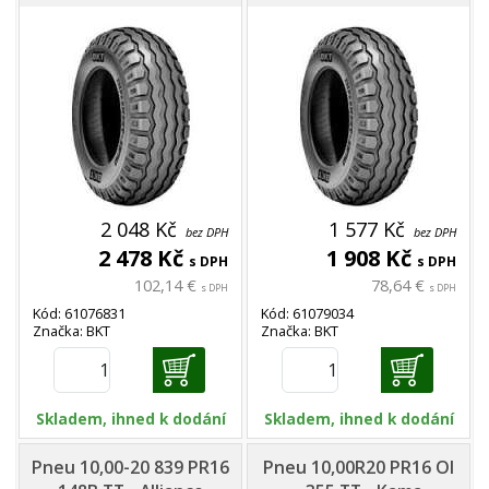
2 048 Kč
1 577 Kč
bez DPH
bez DPH
2 478 Kč
1 908 Kč
s DPH
s DPH
102,14 €
78,64 €
s DPH
s DPH
Kód: 61076831
Kód: 61079034
Značka: BKT
Značka: BKT
Skladem, ihned k dodání
Skladem, ihned k dodání
Pneu 10,00-20 839 PR16
Pneu 10,00R20 PR16 OI