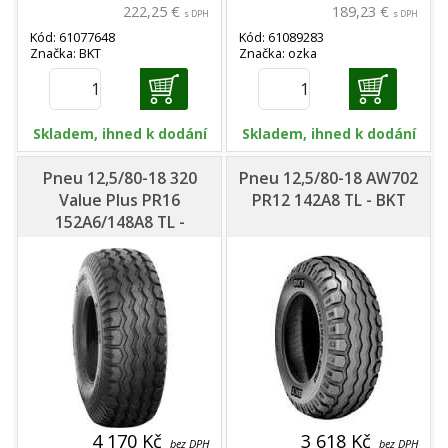
222,25 €
189,23 €
s DPH
s DPH
Kód: 61077648
Kód: 61089283
Značka: BKT
Značka: ozka
Skladem, ihned k dodání
Skladem, ihned k dodání
Pneu 12,5/80-18 320
Pneu 12,5/80-18 AW702
Value Plus PR16
PR12 142A8 TL - BKT
152A6/148A8 TL -
Alliance
4 170 Kč
3 618 Kč
bez DPH
bez DPH