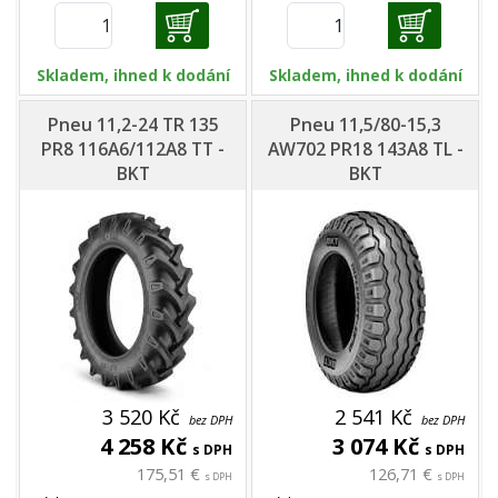
Skladem, ihned k dodání
Skladem, ihned k dodání
Pneu 11,2-24 TR 135
Pneu 11,5/80-15,3
PR8 116A6/112A8 TT -
AW702 PR18 143A8 TL -
BKT
BKT
3 520 Kč
2 541 Kč
bez DPH
bez DPH
4 258 Kč
3 074 Kč
s DPH
s DPH
175,51 €
126,71 €
s DPH
s DPH