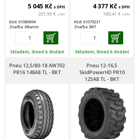
5 045 Kč
4 377 Kč
s DPH
s DPH
207,95 €
180,41 €
s DPH
s DPH
Kód: 61080694
Kód: 61079231
Značka: Alliance
Značka: BKT
Skladem, ihned k dodání
Skladem, ihned k dodání
Pneu 12,5/80-18 AW702
Pneu 12-16,5
PR16 148A8 TL - BKT
SkidPowerHD PR10
125A8 TL - BKT