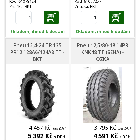
Kód: 61078124
Kód: 61077257
Značka: BKT
Značka: BKT
Skladem, ihned k dodání
Skladem, ihned k dodání
Pneu 12,4-24 TR 135
Pneu 12,5/80-18 14PR
PR12 128A6/124A8 TT -
KNK48 TT (SEHA) -
BKT
OZKA
4 457 Kč
3 795 Kč
bez DPH
bez DPH
5 392 Kč
4 591 Kč
s DPH
s DPH