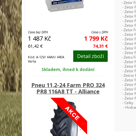
Cena bez DPH
Cena s DPH
1 487 Kč
1 799 Kč
61,42 €
74,31 €
Detail zboží
Kód: A-12V/ 44Ah/ 440A
Varta
Skladem, ihned k dodání
Pneu 11,2-24 Farm PRO 324
PR8 116A8 TT - Alliance