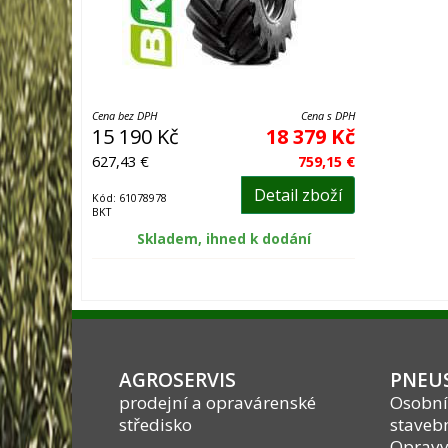
Cena bez DPH
Cena s DPH
15 190 Kč
18 379 Kč
627,43 €
759,15 €
Detail zboží
Kód: 61078978
BKT
Skladem, ihned k dodání
AGROSERVIS
PNEUS
prodejní a opravárenské
Osobní
středisko
stavebn
Opravy