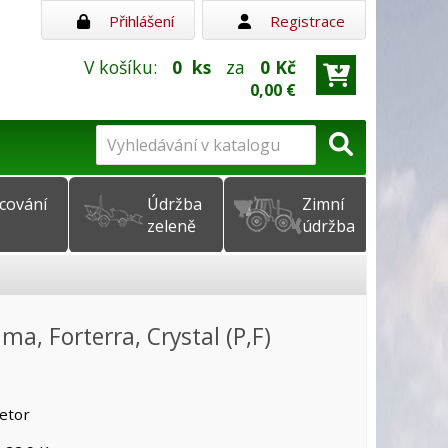
Přihlášení
Registrace
V košíku:
0
ks
za
0 Kč
0,00 €
cování
Údržba
Zimní
zeleně
údržba
a, Forterra, Crystal (P,F)
etor