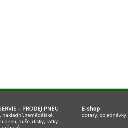
ERVIS – PRODEJ PNEU
E-shop
, nákladní, zemědělské,
dotazy, objednávky
í pneu, duše, disky, ráfky
 průrazů