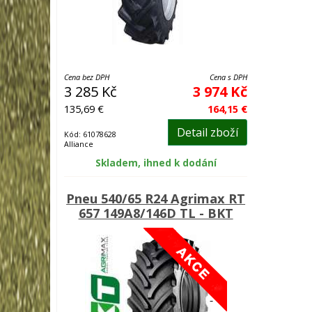
Cena bez DPH
Cena s DPH
3 285 Kč
3 974 Kč
135,69 €
164,15 €
Detail zboží
Kód: 61078628
Alliance
Skladem, ihned k dodání
Pneu 540/65 R24 Agrimax RT
657 149A8/146D TL - BKT