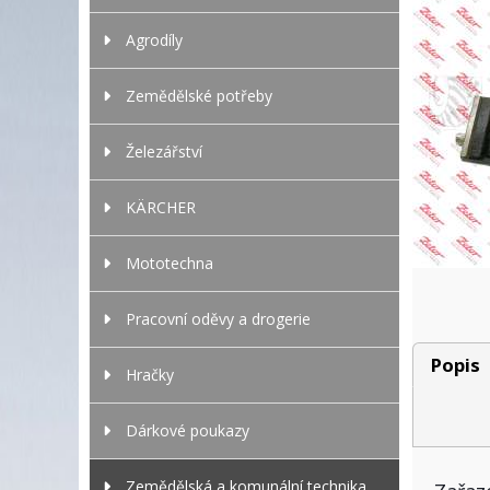
Agrodíly
Zemědělské potřeby
Železářství
KÄRCHER
Mototechna
Pracovní oděvy a drogerie
Popis
Hračky
Dárkové poukazy
Zemědělská a komunální technika