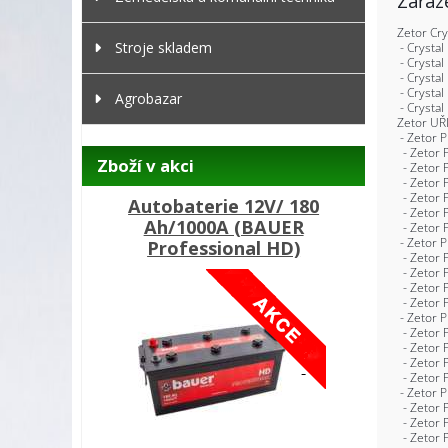
Zařaz
Stroje skladem
Agrobazar
Zboží v akci
Autobaterie 12V/ 180
Ah/1000A (BAUER
Professional HD)