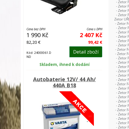
Cena bez DPH
Cena s DPH
1 990 Kč
2 407 Kč
82,20 €
99,42 €
Detail zboží
Kód: 24000061.D
ND
Skladem, ihned k dodání
Autobaterie 12V/ 44 Ah/
440A B18