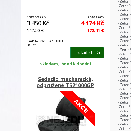
Cena bez DPH
Cena s DPH
3 450 Kč
4 174 Kč
142,50 €
172,41 €
Kód: A-12V/180Ah/1000A
Bauer
Detail zboží
Skladem, ihned k dodání
Sedadlo mechanické,
odpružené TS21000GP