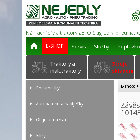
Náhradní díly a traktory ZETOR, agrodíly, pneumatiky
E-SHOP
Servis
Služby
Poptávko
Traktory a
Stroje
malotraktory
skladem
E-shop:
Pneumatiky
Závěs
Autobaterie a nabíječky
1014
Oleje a maziva
Filtry