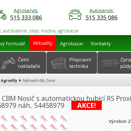
Agroservis:
Autoservis:
515 333 086
515 335 086
, autobaterie, oleje, maziva, agrobazar
Aktuality
vý formulář
Agrobazar
Kontakty
Čelní
Přepravní
Zpra
nakladače
technika
půdy
Agrodíly
Náhradní díly Zetor
 CBM Nosič s automatickou hubicí RS Proxim
58979 náh. 54458979
AKCE!
Výrobce: Z