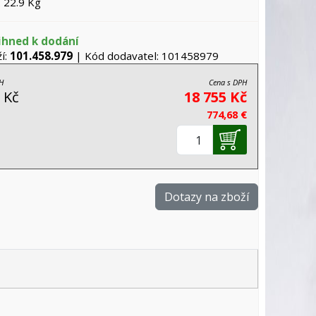
 22.9 Kg
ihned k dodání
í:
101.458.979
| Kód dodavatel: 101458979
H
Cena s DPH
 Kč
18 755 Kč
774,68 €
Dotazy na zboží