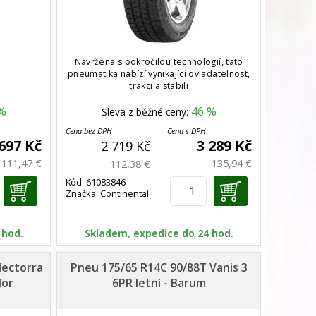
Navržena s pokročilou technologií, tato
pneumatika nabízí vynikající ovladatelnost,
trakci a stabili
%
46 %
Sleva z běžné ceny:
Cena bez DPH
Cena s DPH
 697 Kč
3 289 Kč
2 719 Kč
111,47 €
135,94 €
112,38 €
Kód: 61083846
Značka: Continental
 hod.
Skladem, expedice do 24 hod.
Hectorra
Pneu 175/65 R14C 90/88T Vanis 3
dor
6PR letní - Barum