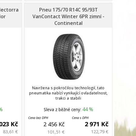
Hectorra
Pneu 175/70 R14C 95/93T
dor
VanContact Winter 6PR zimní -
Continental
Navržena s pokročilou technologií, tato
pneumatika nabízí vynikající ovladatelnost,
trakci a stabili
%
44 %
Sleva z běžné ceny:
Cena bez DPH
Cena s DPH
 023 Kč
2 971 Kč
2 456 Kč
83,61 €
122,79 €
101,51 €