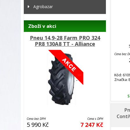
Agrobazar
Zboží v akci
Pneu 14,9-28 Farm PRO 324
PR8 130A8 TT - Alliance
Cena bez 
Kód: 610
Značka:
S
Pn
Conti
Cena bez DPH
Cena s DPH
5 990 Kč
7 247 Kč