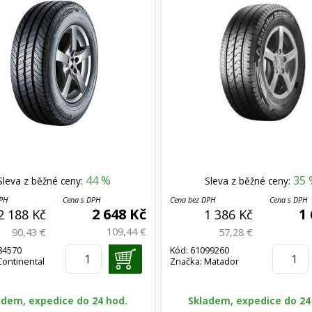
44 %
35 
Sleva z běžné ceny:
Sleva z běžné ceny:
DPH
Cena s DPH
Cena bez DPH
Cena s DPH
2 648 Kč
1
2 188 Kč
1 386 Kč
109,44 €
90,43 €
57,28 €
84570
Kód: 61099260
Continental
Značka: Matador
adem, expedice do 24 hod.
Skladem, expedice do 24