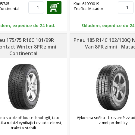
85745
Kód: 61099019
Continental
Značka: Matador
adem, expedice do 24 hod.
Skladem, expedice do 24
eu 175/75 R16C 101/99R
Pneu 185 R14C 102/100Q N
ontact Winter 8PR zimní -
Van 8PR zimní - Mata
Continental
na s pokročilou technologií, tato
Výkon na sněhu - bravurně zvlá
ka nabízí vynikající ovladatelnost,
zimní podmínky
trakci a stabili