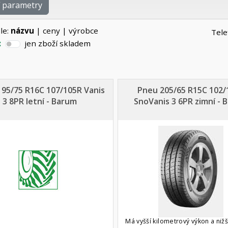
í parametry
le:
názvu
|
ceny
|
výrobce
Tele
:
jen zboží skladem
95/75 R16C 107/105R Vanis
Pneu 205/65 R15C 102/
3 8PR letní - Barum
SnoVanis 3 6PR zimní - 
Má vyšší kilometrový výkon a nižš