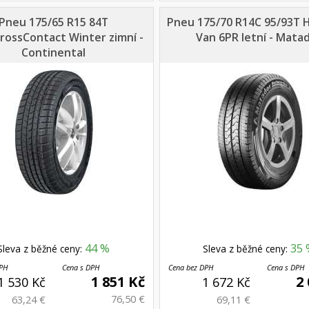
Pneu 175/65 R15 84T
Pneu 175/70 R14C 95/93T 
rossContact Winter zimní -
Van 6PR letní - Mata
Continental
44 %
35 
Sleva z běžné ceny:
Sleva z běžné ceny:
DPH
Cena s DPH
Cena bez DPH
Cena s DPH
1 851 Kč
2
1 530 Kč
1 672 Kč
76,50 €
63,24 €
69,11 €