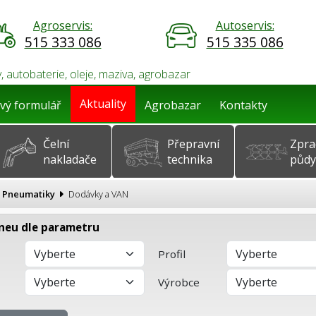
Agroservis:
Autoservis:
515 333 086
515 335 086
, autobaterie, oleje, maziva, agrobazar
Aktuality
vý formulář
Agrobazar
Kontakty
Čelní
Přepravní
Zpra
nakladače
technika
půdy
Pneumatiky
Dodávky a VAN
neu dle parametru
Profil
Výrobce