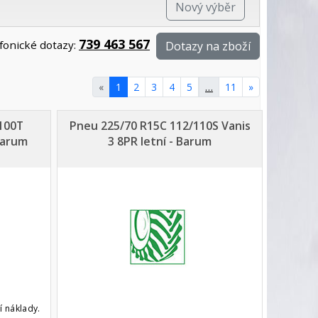
Nový výběr
739 463 567
fonické dotazy:
Dotazy na zboží
«
1
2
3
4
5
…
11
»
100T
Pneu 225/70 R15C 112/110S Vanis
Barum
3 8PR letní - Barum
í náklady.