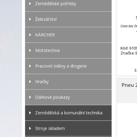
Zemědělské potřeby
Železářství
Cena bez 
KÄRCHER
Kód: 610
Mototechna
Značka:
Pracovní oděvy a drogerie
S
Hračky
Pneu 2
Dárkové poukazy
Zemědělská a komunální technika
Stroje skladem