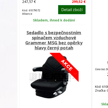
247,57 €
299,52 €
Detail zboží
Kód: 61079072
Alliance
Skladem, ihned k dodání
Sedadlo s bezpečnostním
spínačem vzduchové
Grammer MSG bez opěrky
hlavy černý potah
Cena bez 
Kód: 610
Značka: 
Skl