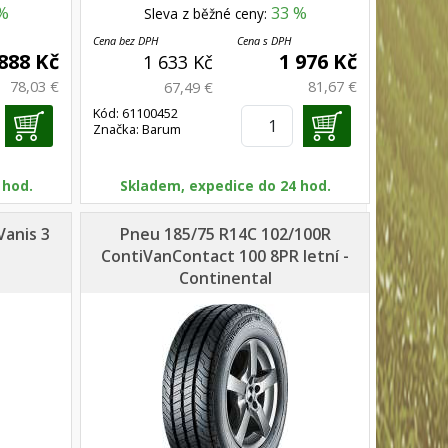
%
33 %
Sleva z běžné ceny:
Cena bez DPH
Cena s DPH
 888 Kč
1 976 Kč
1 633 Kč
78,03 €
81,67 €
67,49 €
Kód: 61100452
Značka: Barum
 hod.
Skladem, expedice do 24 hod.
Vanis 3
Pneu 185/75 R14C 102/100R
ContiVanContact 100 8PR letní -
Continental