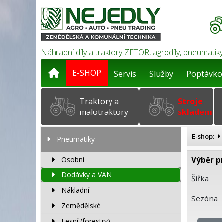
Náhradní díly a traktory ZETOR, agrodíly, pneumatiky
E-SHOP
Servis
Služby
Poptávko
Traktory a
Stroje
malotraktory
skladem
E-shop:
Pneumatiky
Osobní
Výběr p
Dodávky a VAN
Šířka
Nákladní
Sezóna
Zemědělské
Lesní (forestry)