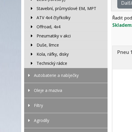
Dalš
Stavební, průmyslové EM, MPT
ATV 4x4 čtyřkolky
Řadit pod
Skladem
Offroad, 4x4
Pneumatiky v akci
Duše, límce
Pneu 1
Kola, ráfky, disky
Technický rádce
Autobaterie a nabíječky
Oleje a maziva
Filtry
Agrodíly