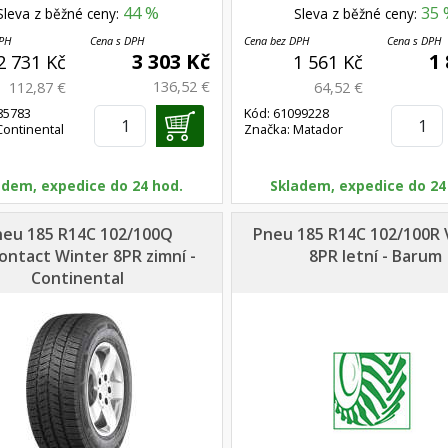
44 %
35 
Sleva z běžné ceny:
Sleva z běžné ceny:
DPH
Cena s DPH
Cena bez DPH
Cena s DPH
3 303 Kč
1
2 731 Kč
1 561 Kč
136,52 €
112,87 €
64,52 €
85783
Kód: 61099228
Continental
Značka: Matador
adem, expedice do 24 hod.
Skladem, expedice do 24
neu 185 R14C 102/100Q
Pneu 185 R14C 102/100R 
ontact Winter 8PR zimní -
8PR letní - Barum
Continental