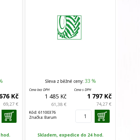
%
33 %
Sleva z běžné ceny:
Cena bez DPH
Cena s DPH
 676 Kč
1 797 Kč
1 485 Kč
69,27 €
74,27 €
61,38 €
Kód: 61100376
Značka: Barum
 hod.
Skladem, expedice do 24 hod.