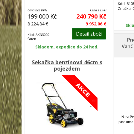
Kód: 610
Značka: 
Cena bez DPH
Cena s DPH
199 000 Kč
240 790 Kč
8 224,84 €
9 952,06 €
Skl
Detail zboží
Kód: AKN3000
Pn
Šálek
VanC
Skladem, expedice do 24 hod.
Sekačka benzínová 46cm s
pojezdem
Navrže
pneumati