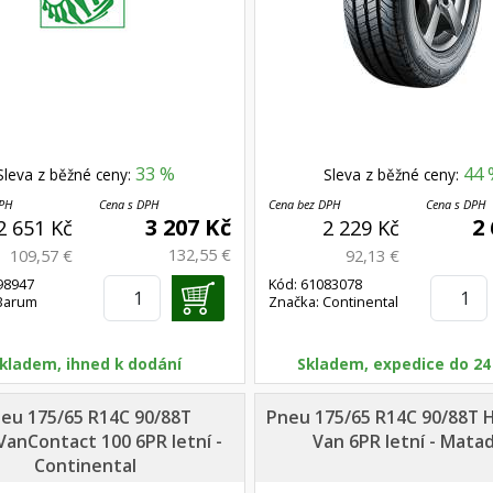
33 %
44 
Sleva z běžné ceny:
Sleva z běžné ceny:
DPH
Cena s DPH
Cena bez DPH
Cena s DPH
3 207 Kč
2
2 651 Kč
2 229 Kč
132,55 €
109,57 €
92,13 €
98947
Kód: 61083078
 Barum
Značka: Continental
kladem, ihned k dodání
Skladem, expedice do 24
eu 175/65 R14C 90/88T
Pneu 175/65 R14C 90/88T 
VanContact 100 6PR letní -
Van 6PR letní - Mata
Continental