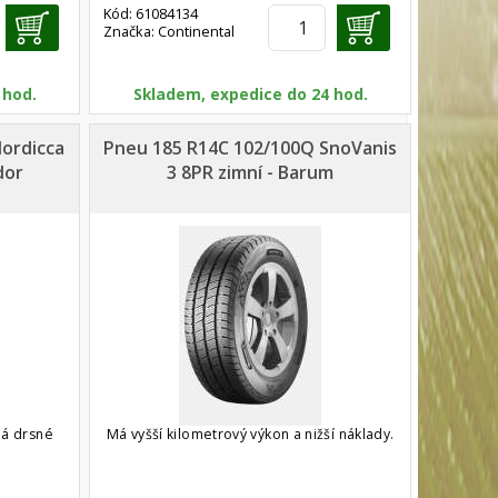
Kód: 61084134
Značka: Continental
 hod.
Skladem, expedice do 24 hod.
ordicca
Pneu 185 R14C 102/100Q SnoVanis
dor
3 8PR zimní - Barum
dá drsné
Má vyšší kilometrový výkon a nižší náklady.