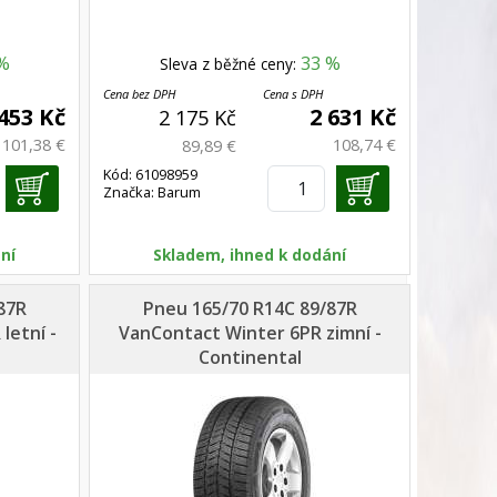
%
33 %
Sleva z běžné ceny:
Cena bez DPH
Cena s DPH
 453 Kč
2 631 Kč
2 175 Kč
101,38 €
108,74 €
89,89 €
Kód: 61098959
Značka: Barum
ní
Skladem, ihned k dodání
87R
Pneu 165/70 R14C 89/87R
letní -
VanContact Winter 6PR zimní -
Continental