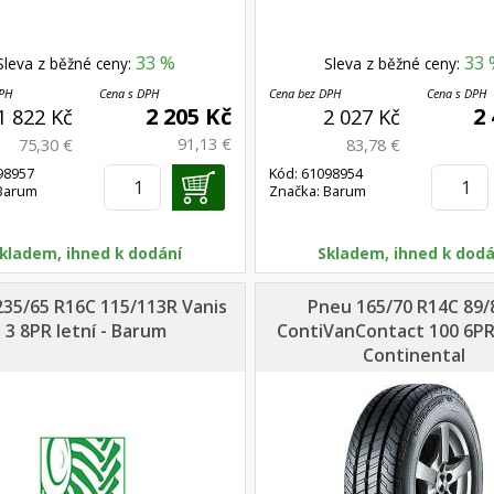
33 %
33 
Sleva z běžné ceny:
Sleva z běžné ceny:
DPH
Cena s DPH
Cena bez DPH
Cena s DPH
2 205 Kč
2
1 822 Kč
2 027 Kč
91,13 €
75,30 €
83,78 €
98957
Kód: 61098954
 Barum
Značka: Barum
kladem, ihned k dodání
Skladem, ihned k dodá
35/65 R16C 115/113R Vanis
Pneu 165/70 R14C 89/
3 8PR letní - Barum
ContiVanContact 100 6PR 
Continental