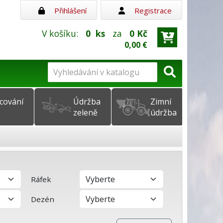
Přihlášení
Registrace
V košíku:
0
ks
za
0 Kč
0,00 €
cování
Údržba
Zimní
zeleně
údržba
Ráfek
Dezén