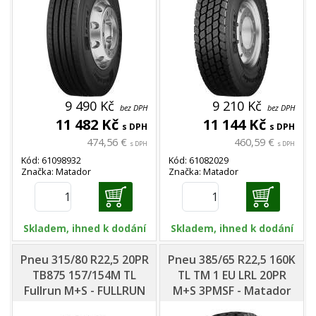
9 490 Kč
9 210 Kč
bez DPH
bez DPH
11 482 Kč
11 144 Kč
s DPH
s DPH
474,56 €
460,59 €
s DPH
s DPH
Kód: 61098932
Kód: 61082029
Značka: Matador
Značka: Matador
Skladem, ihned k dodání
Skladem, ihned k dodání
Pneu 315/80 R22,5 20PR
Pneu 385/65 R22,5 160K
TB875 157/154M TL
TL TM 1 EU LRL 20PR
Fullrun M+S - FULLRUN
M+S 3PMSF - Matador