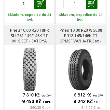
Skladem, expedice do 24
Skladem, expedice do 24
hod.
hod.
Pneu 10,00 R20 18PR
Pneu 10,00 R20 WGC08
SU-281 149/146K TT
PR18 149/146K TT
M+S SET - SATOYA
3PMSF,VA/HA/TR,Set -
Windpower
7 810 Kč
6 812 Kč
bez DPH
bez DPH
9 450 Kč
8 242 Kč
s DPH
s DPH
390,58 €
340,65 €
s DPH
s DPH