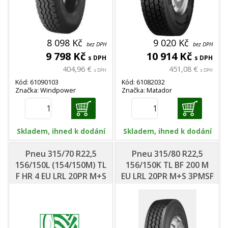
8 098 Kč
9 020 Kč
bez DPH
bez DPH
9 798 Kč
10 914 Kč
s DPH
s DPH
404,96 €
451,08 €
s DPH
s DPH
Kód: 61090103
Kód: 61082032
Značka: Windpower
Značka: Matador
Skladem, ihned k dodání
Skladem, ihned k dodání
Pneu 315/70 R22,5
Pneu 315/80 R22,5
156/150L (154/150M) TL
156/150K TL BF 200 M
F HR 4 EU LRL 20PR M+S
EU LRL 20PR M+S 3PMSF
3PMSF - Matador
- Barum