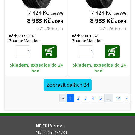
7 424 Kč
7 424 Kč
bez DPH
bez DPH
8 983 Kč
8 983 Kč
s DPH
s DPH
371,28 €
371,28 €
s DPH
s DPH
Kód: 61099102
Kód: 61081967
Značka: Matador
Značka: Matador
Skladem, expedice do 24
Skladem, expedice do 24
hod.
hod.
Zobrazit dalších 24
«
1
2
3
4
5
…
14
»
NEJEDLÝ s.r.o.
Nádražní 481/31