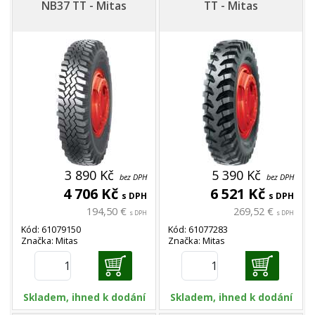
NB37 TT - Mitas
TT - Mitas
3 890 Kč
5 390 Kč
bez DPH
bez DPH
4 706 Kč
6 521 Kč
s DPH
s DPH
194,50 €
269,52 €
s DPH
s DPH
Kód: 61079150
Kód: 61077283
Značka: Mitas
Značka: Mitas
Skladem, ihned k dodání
Skladem, ihned k dodání