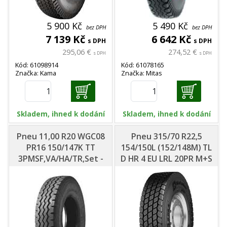
5 900 Kč
5 490 Kč
bez DPH
bez DPH
7 139 Kč
6 642 Kč
s DPH
s DPH
295,06 €
274,52 €
s DPH
s DPH
Kód: 61098914
Kód: 61078165
Značka: Kama
Značka: Mitas
Skladem, ihned k dodání
Skladem, ihned k dodání
Pneu 11,00 R20 WGC08
Pneu 315/70 R22,5
PR16 150/147K TT
154/150L (152/148M) TL
3PMSF,VA/HA/TR,Set -
D HR 4 EU LRL 20PR M+S
Windpower
3PMSF - Matador