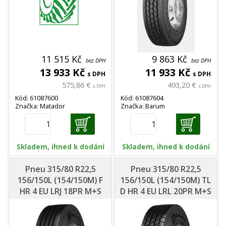
11 515 Kč
9 863 Kč
bez DPH
bez DPH
13 933 Kč
11 933 Kč
s DPH
s DPH
575,86 €
493,20 €
s DPH
s DPH
Kód: 61087600
Kód: 61087604
Značka: Matador
Značka: Barum
Skladem, ihned k dodání
Skladem, ihned k dodání
Pneu 315/80 R22,5
Pneu 315/80 R22,5
156/150L (154/150M) F
156/150L (154/150M) TL
HR 4 EU LRJ 18PR M+S
D HR 4 EU LRL 20PR M+S
3PMSF - Matador
3PMSF - Matador