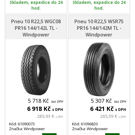
Skladem, expedice do 24
Skladem, expedice do 24
hod.
hod.
Pneu 10 R22,5 WGC08
Pneu 10 R22,5 WSR75
PR16 144/142L TL -
PR16 144/142M TL -
Windpower
Windpower
5 718 Kč
5 307 Kč
bez DPH
bez DPH
6 918 Kč
6 421 Kč
s DPH
s DPH
285,93 €
265,39 €
s DPH
s DPH
Kód: 61090073
Kód: 61096820
Značka: Windpower
Značka: Windpower