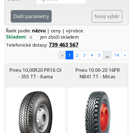
Další parametry
Nový výběr
Řadit podle:
názvu
|
ceny
|
výrobce
Skladem:
jen zboží skladem
739 463 567
Telefonické dotazy:
«
1
2
3
4
5
…
14
»
Pneu 10,00R20 PR16 OI
Pneu 10.00-20 16PR
- 355 TT - Kama
NB41 TT - Mitas