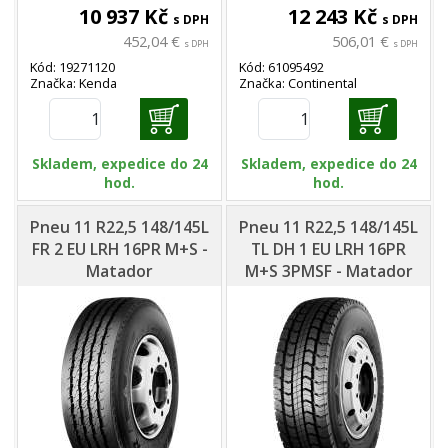
10 937 Kč
12 243 Kč
s DPH
s DPH
452,04 €
506,01 €
s DPH
s DPH
Kód: 19271120
Kód: 61095492
Značka: Kenda
Značka: Continental
Skladem, expedice do 24
Skladem, expedice do 24
hod.
hod.
Pneu 11 R22,5 148/145L
Pneu 11 R22,5 148/145L
FR 2 EU LRH 16PR M+S -
TL DH 1 EU LRH 16PR
Matador
M+S 3PMSF - Matador