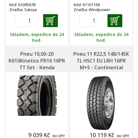
Kód: 61095678
Kód: 61101169
Značka: Satoya
Značka: Windpower
Skladem, expedice do 24
Skladem, expedice do 24
hod.
hod.
Pneu 10,00-20
Pneu 11 R22,5 148/145K
K610Kinetics PR16 16PR
TL HSC1 EU LRH 16PR
TT Set - Kenda
M+S - Continental
9 039 Kč
10 119 Kč
bez DPH
bez DPH