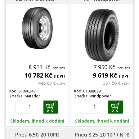
Matador
8 911 Kč
7 950 Kč
bez DPH
bez DPH
10 782 Kč
9 619 Kč
s DPH
s DPH
445,63 €
397,56 €
s DPH
s DPH
Kód: 61096247
Kód: 61088039
Značka: Matador
Značka: Windpower
Skladem, ihned k dodání
Skladem, ihned k dodání
Pneu 6.50-20 10PR
Pneu 8.25-20 10PR NT8