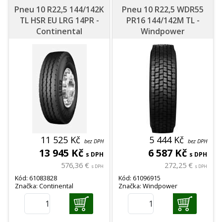
Pneu 10 R22,5 144/142K
Pneu 10 R22,5 WDR55
TL HSR EU LRG 14PR -
PR16 144/142M TL -
Continental
Windpower
11 525 Kč
5 444 Kč
bez DPH
bez DPH
13 945 Kč
6 587 Kč
s DPH
s DPH
576,36 €
272,25 €
s DPH
s DPH
Kód: 61083828
Kód: 61096915
Značka: Continental
Značka: Windpower