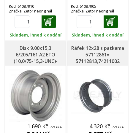
Kód: 61087910
Kód: 61087905
Značka: Zetor neoriginál
Značka: Zetor neoriginál
Skladem, ihned k dodání
Skladem, ihned k dodání
Disk 9.00x15,3
Ráfek 12x28 s patkama
6/205/161 A2 ETO
57112861=
(10,0/75-15,3-UNC)-
57112813,74211002
zesílený
(disk 57112814)
1 690 Kč
4 320 Kč
bez DPH
bez DPH