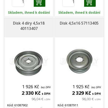
Skladem, ihned k dodání
Skladem, ihned k dodání
Disk 4 díry 4,5x18
Disk 4,5x16 57113405
40113407
1 926 Kč
1 925 Kč
bez DPH
bez DPH
2 330 Kč
2 329 Kč
s DPH
s DPH
96,04 €
96,00 €
s DPH
s DPH
Kód: 61087902
Kód: 61087911