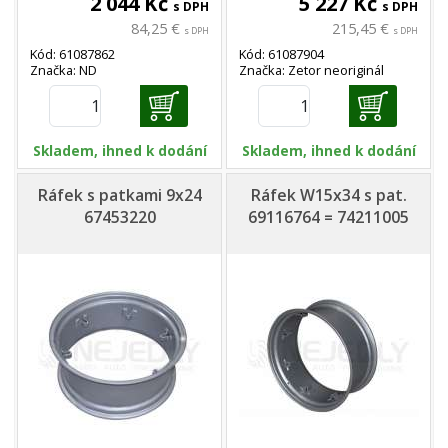
2 044 Kč
5 227 Kč
s DPH
s DPH
84,25 €
215,45 €
s DPH
s DPH
Kód: 61087862
Kód: 61087904
Značka: ND
Značka: Zetor neoriginál
Skladem, ihned k dodání
Skladem, ihned k dodání
Ráfek s patkami 9x24
Ráfek W15x34 s pat.
67453220
69116764 = 74211005