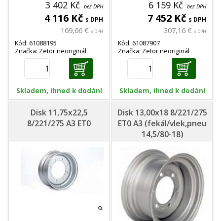
3 402 Kč
6 159 Kč
bez DPH
bez DPH
4 116 Kč
7 452 Kč
s DPH
s DPH
169,66 €
307,16 €
s DPH
s DPH
Kód: 61088195
Kód: 61087907
Značka: Zetor neoriginál
Značka: Zetor neoriginál
Skladem, ihned k dodání
Skladem, ihned k dodání
Disk 11,75x22,5
Disk 13,00x18 8/221/275
8/221/275 A3 ET0
ET0 A3 (fekál/vlek,pneu
14,5/80-18)