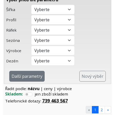
Šířka
Profil
Ráfek
Sezóna
Výrobce
Dezén
Další parametry
Nový výběr
Řadit podle:
názvu
|
ceny
|
výrobce
Skladem:
jen zboží skladem
739 463 567
Telefonické dotazy:
«
1
2
»