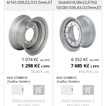
6/161/205,E2,O21,5mm,ET0
DiskAG16,00x22,5TH2
10/281/335,A3,O27mm,ET+
1 074 Kč
6 352 Kč
bez DPH
bez DPH
1 298 Kč
7 685 Kč
s DPH
s DPH
53,50 €
316,76 €
s DPH
s DPH
Kód: 61088019
Kód: 61088015
Značka: Striebro
Značka: Striebro
Zjistit dostupnost a
Zjistit dostupnost a
aktuální cenu
aktuální cenu