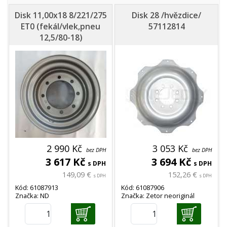
Disk 11,00x18 8/221/275
Disk 28 /hvězdice/
ET0 (fekál/vlek,pneu
57112814
12,5/80-18)
2 990 Kč
3 053 Kč
bez DPH
bez DPH
3 617 Kč
3 694 Kč
s DPH
s DPH
149,09 €
152,26 €
s DPH
s DPH
Kód: 61087913
Kód: 61087906
Značka: ND
Značka: Zetor neoriginál