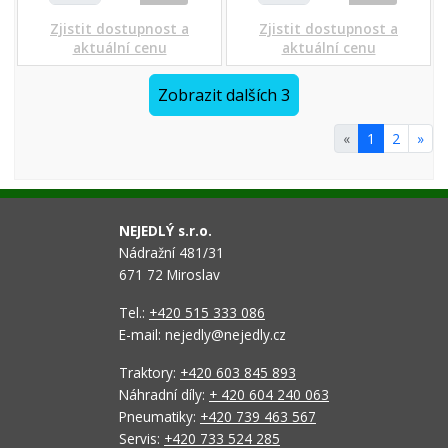
Zjistit dostupnost a
Zjistit dostupnost a
aktuální cenu
aktuální cenu
Zobrazit dalších 3
«
1
2
»
NEJEDLÝ s.r.o.
Nádražní 481/31
671 72 Miroslav
Tel.:
+420 515 333 086
E-mail: nejedly@nejedly.cz
Traktory:
+420 603 845 893
Náhradní díly:
+ 420 604 240 063
Pneumatiky:
+420 739 463 567
Servis:
+420 733 524 285