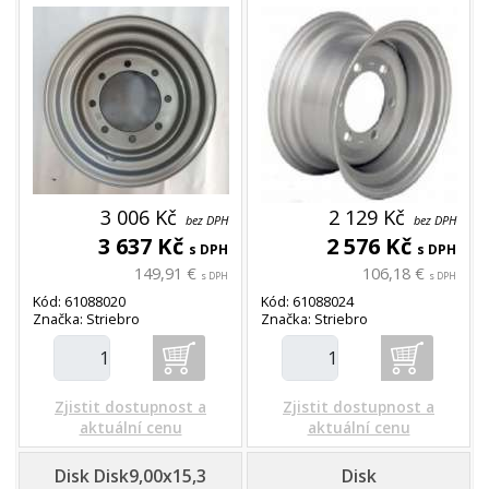
3 006 Kč
2 129 Kč
bez DPH
bez DPH
3 637 Kč
2 576 Kč
s DPH
s DPH
149,91 €
106,18 €
s DPH
s DPH
Kód: 61088020
Kód: 61088024
Značka: Striebro
Značka: Striebro
Zjistit dostupnost a
Zjistit dostupnost a
aktuální cenu
aktuální cenu
Disk Disk9,00x15,3
Disk