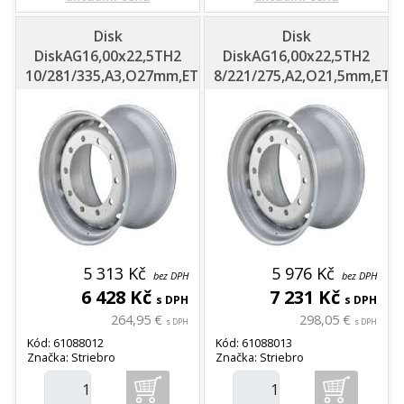
Disk
Disk
DiskAG16,00x22,5TH2
DiskAG16,00x22,5TH2
10/281/335,A3,O27mm,ET0,VSH
8/221/275,A2,O21,5mm,ET0
5 313 Kč
5 976 Kč
bez DPH
bez DPH
6 428 Kč
7 231 Kč
s DPH
s DPH
264,95 €
298,05 €
s DPH
s DPH
Kód: 61088012
Kód: 61088013
Značka: Striebro
Značka: Striebro