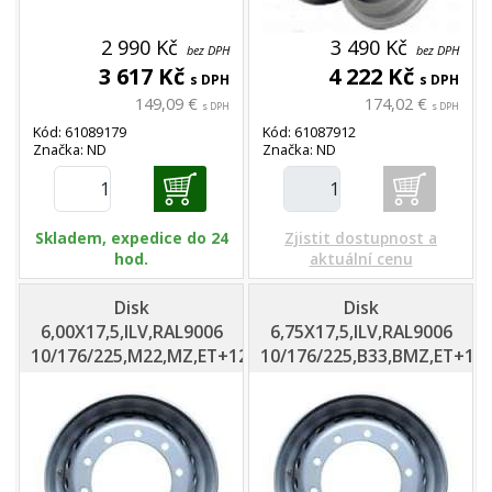
2 990 Kč
3 490 Kč
bez DPH
bez DPH
3 617 Kč
4 222 Kč
s DPH
s DPH
149,09 €
174,02 €
s DPH
s DPH
Kód: 61089179
Kód: 61087912
Značka: ND
Značka: ND
Skladem, expedice do 24
Zjistit dostupnost a
hod.
aktuální cenu
Disk
Disk
6,00X17,5,ILV,RAL9006
6,75X17,5,ILV,RAL9006
10/176/225,M22,MZ,ET+125
10/176/225,B33,BMZ,ET+13