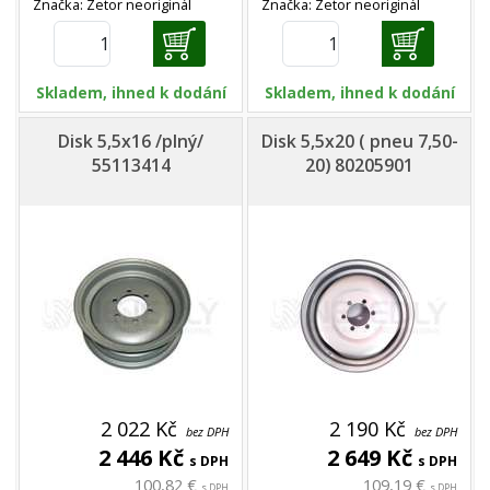
Značka: Zetor neoriginál
Značka: Zetor neoriginál
Skladem, ihned k dodání
Skladem, ihned k dodání
Disk 5,5x16 /plný/
Disk 5,5x20 ( pneu 7,50-
55113414
20) 80205901
2 022 Kč
2 190 Kč
bez DPH
bez DPH
2 446 Kč
2 649 Kč
s DPH
s DPH
100,82 €
109,19 €
s DPH
s DPH