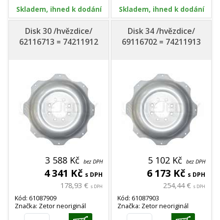
Skladem, ihned k dodání
Skladem, ihned k dodání
Disk 30 /hvězdice/
Disk 34 /hvězdice/
62116713 = 74211912
69116702 = 74211913
3 588 Kč
5 102 Kč
bez DPH
bez DPH
4 341 Kč
6 173 Kč
s DPH
s DPH
178,93 €
254,44 €
s DPH
s DPH
Kód: 61087909
Kód: 61087903
Značka: Zetor neoriginál
Značka: Zetor neoriginál