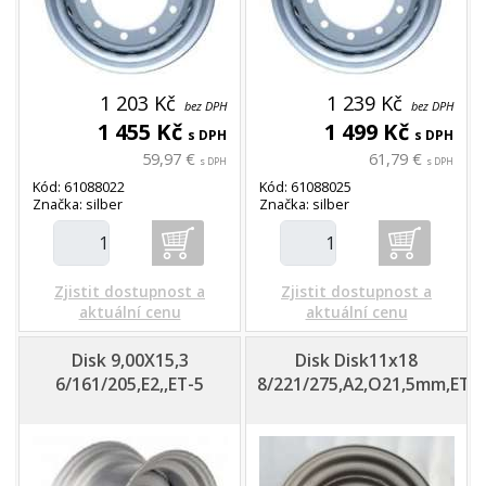
1 203 Kč
1 239 Kč
bez DPH
bez DPH
1 455 Kč
1 499 Kč
s DPH
s DPH
59,97 €
61,79 €
s DPH
s DPH
Kód: 61088022
Kód: 61088025
Značka: silber
Značka: silber
Zjistit dostupnost a
Zjistit dostupnost a
aktuální cenu
aktuální cenu
Disk 9,00X15,3
Disk Disk11x18
6/161/205,E2,,ET-5
8/221/275,A2,O21,5mm,ET0