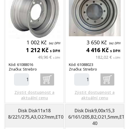
1 002 Kč
3 650 Kč
bez DPH
bez DPH
1 212 Kč
4 416 Kč
s DPH
s DPH
49,96 €
182,02 €
s DPH
s DPH
Kód: 61088016
Kód: 61088023
Značka: Striebro
Značka: Striebro
Zjistit dostupnost a
Zjistit dostupnost a
aktuální cenu
aktuální cenu
Disk Disk11x18
Disk Disk9,00x15,3
8/221/275,A3,O27mm,ET0,VSH
6/161/205,B2,O21,5mm,ET-
40