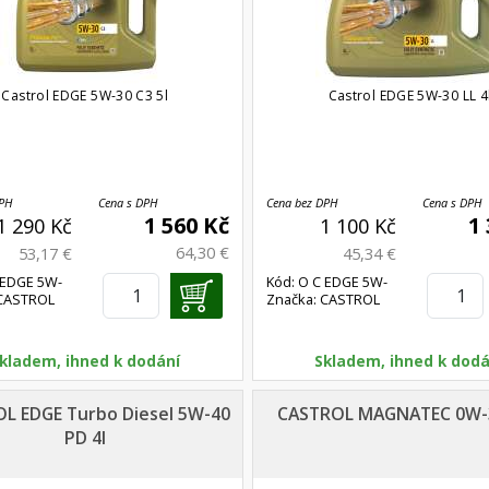
Castrol EDGE 5W-30 C3 5l
Castrol EDGE 5W-30 LL 4
DPH
Cena s DPH
Cena bez DPH
Cena s DPH
1 560 Kč
1
1 290 Kč
1 100 Kč
64,30 €
53,17 €
45,34 €
 EDGE 5W-
Kód: O C EDGE 5W-
 CASTROL
Značka: CASTROL
30 4l
kladem, ihned k dodání
Skladem, ihned k dodá
L EDGE Turbo Diesel 5W-40
CASTROL MAGNATEC 0W-3
PD 4l