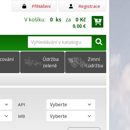
Přihlášení
Registrace
V košíku:
0
ks
za
0 Kč
0,00 €
cování
Údržba
Zimní
zeleně
údržba
API
MB