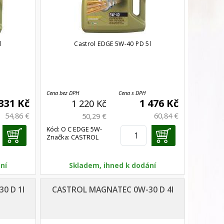
l
Castrol EDGE 5W-40 PD 5l
Cena bez DPH
Cena s DPH
 331 Kč
1 476 Kč
1 220 Kč
54,86 €
60,84 €
50,29 €
Kód: O C EDGE 5W-
Značka: CASTROL
40 PD
ní
Skladem, ihned k dodání
0 D 1l
CASTROL MAGNATEC 0W-30 D 4l