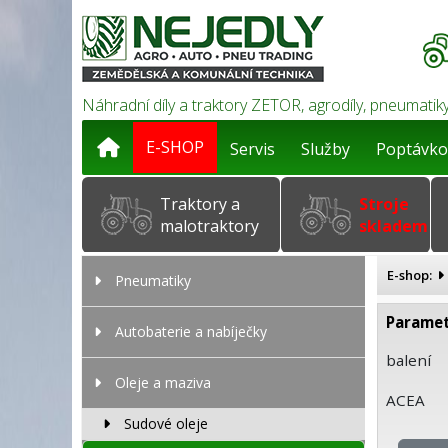
Náhradní díly a traktory ZETOR, agrodíly, pneumatiky
E-SHOP
Servis
Služby
Poptávko
Traktory a
Stroje
malotraktory
skladem
E-shop:
Pneumatiky
Paramet
Autobaterie a nabíječky
balení
Oleje a maziva
ACEA
Sudové oleje