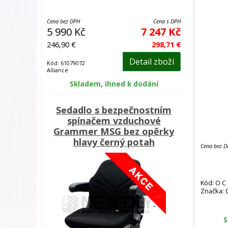
Cena bez DPH
Cena s DPH
5 990 Kč
7 247 Kč
246,90 €
298,71 €
Detail zboží
Kód: 61079072
Alliance
Skladem, ihned k dodání
Sedadlo s bezpečnostním
spínačem vzduchové
Grammer MSG bez opěrky
hlavy černý potah
Cena bez 
Kód: O C
Značka:
40 PDX
S