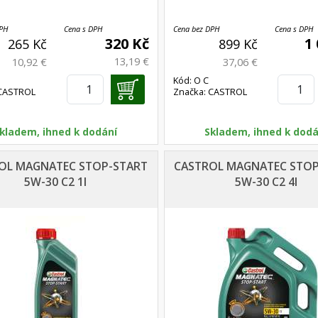
DPH
Cena s DPH
Cena bez DPH
Cena s DPH
320 Kč
1
265 Kč
899 Kč
13,19 €
10,92 €
37,06 €
Kód: O C
 CASTROL
Značka: CASTROL
C 5W-30
MAGNATEC 5W-30 4
kladem, ihned k dodání
Skladem, ihned k dodá
OL MAGNATEC STOP-START
CASTROL MAGNATEC STOP
5W-30 C2 1l
5W-30 C2 4l