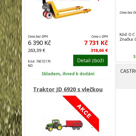
Cena bez 
Kód: O C
Cena bez DPH
Cena s DPH
Značka:
MAGNATE
6 390 Kč
7 731 Kč
263,39 €
318,66 €
S
Detail zboží
Kód: 76072170
ND
CASTR
Skladem, ihned k dodání
Traktor JD 6920 s vlečkou