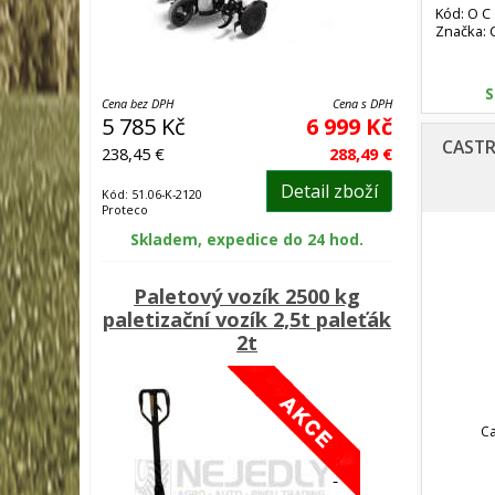
Kód: O C
Značka:
MAGNATE
X
S
Cena bez DPH
Cena s DPH
5 785 Kč
6 999 Kč
CASTR
238,45 €
288,49 €
Detail zboží
Kód: 51.06-K-2120
Proteco
Skladem, expedice do 24 hod.
Paletový vozík 2500 kg
paletizační vozík 2,5t paleťák
2t
Ca