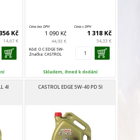
Cena bez DPH
Cena s DPH
356 Kč
1 318 Kč
1 090 Kč
14,67 €
54,33 €
44,93 €
Kód: O C EDGE 5W-
Značka: CASTROL
30 C3 4l
ní
Skladem, ihned k dodání
L 4l
CASTROL EDGE 5W-40 PD 5l