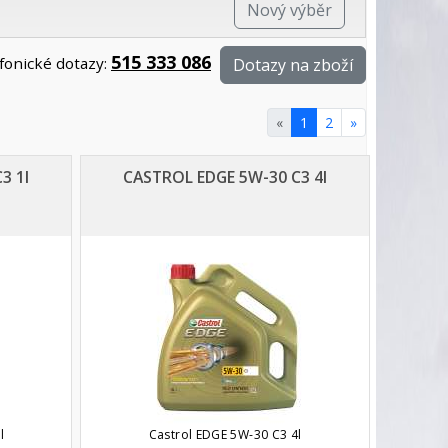
Nový výběr
515 333 086
fonické dotazy:
Dotazy na zboží
«
1
2
»
3 1l
CASTROL EDGE 5W-30 C3 4l
l
Castrol EDGE 5W-30 C3 4l