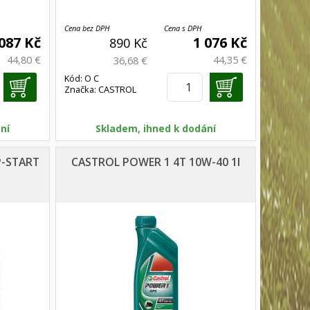
Cena bez DPH
Cena s DPH
 087 Kč
1 076 Kč
890 Kč
44,80 €
44,35 €
36,68 €
Kód: O C
Značka: CASTROL
MAGNATEC 5W-40X
ní
Skladem, ihned k dodání
-START
CASTROL POWER 1 4T 10W-40 1l