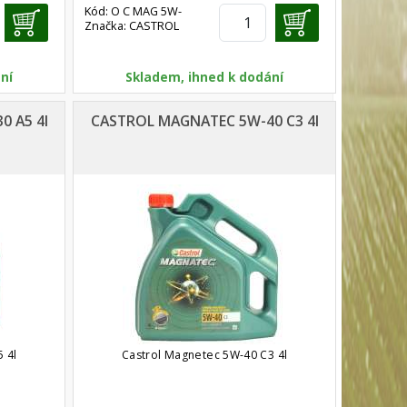
Kód: O C MAG 5W-
Značka: CASTROL
30A3/B4 4
ní
Skladem, ihned k dodání
 A5 4l
CASTROL MAGNATEC 5W-40 C3 4l
 4l
Castrol Magnetec 5W-40 C3 4l