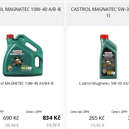
L MAGNATEC 10W-40 A/B 4l
CASTROL MAGNATEC 5W-3
1l
rol MAGNETEC 10W-40 A3/B4 4l
Castrol Magnetec 5W-30 A3/
DPH
Cena s DPH
Cena bez DPH
Cena s DPH
834 Kč
690 Kč
265 Kč
34,38 €
28,44 €
10,92 €