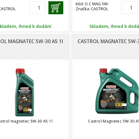
Kód: O C MAG 5W-
 CASTROL
Značka: CASTROL
C 10W-40
30A3/B4 1
kladem, ihned k dodání
Skladem, ihned k dodá
OL MAGNATEC 5W-30 A5 1l
CASTROL MAGNATEC 5W-30
strol magnetec 5W-30 A5 1l
Castrol Magnetec 5W-30 A5