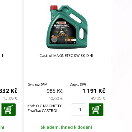
 1l
Castrol MAGNETEC 0W-30 D 4l
Cena bez DPH
Cena s DPH
332 Kč
1 191 Kč
985 Kč
13,68 €
49,09 €
40,60 €
Kód: O C MAGNETEC
Značka: CASTROL
0W-30 4
ní
Skladem, ihned k dodání