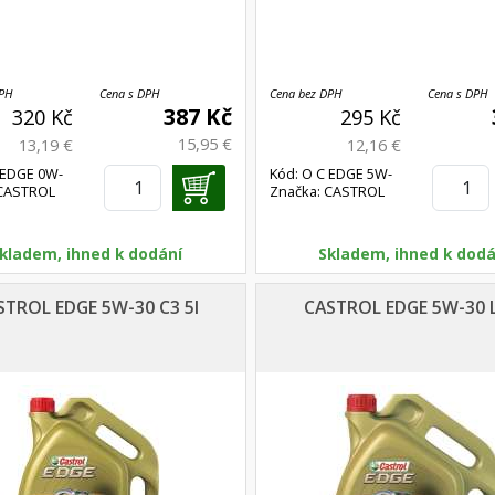
DPH
Cena s DPH
Cena bez DPH
Cena s DPH
387 Kč
320 Kč
295 Kč
15,95 €
13,19 €
12,16 €
 EDGE 0W-
Kód: O C EDGE 5W-
 CASTROL
Značka: CASTROL
30 C3 1l
kladem, ihned k dodání
Skladem, ihned k dodá
STROL EDGE 5W-30 C3 5l
CASTROL EDGE 5W-30 L