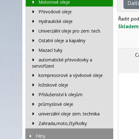
Motorové oleje
Dalš
Převodové oleje
Řadit pod
Hydraulické oleje
Skladem
Univerzální oleje pro zem. tech.
Ostatní oleje a kapaliny
Mazací tuky
C
automatické převodovky a
servořízení
kompresorové a vývěvové oleje
ložiskové oleje
Příslušenství k olejům
průmyslové oleje
univerzální oleje zem. technika
Zahrada,moto,čtyřkolky
Filtry