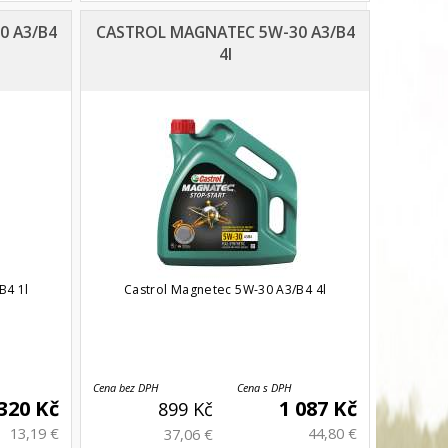
0 A3/B4
CASTROL MAGNATEC 5W-30 A3/B4
4l
B4 1l
Castrol Magnetec 5W-30 A3/B4 4l
Cena bez DPH
Cena s DPH
320 Kč
1 087 Kč
899 Kč
13,19 €
44,80 €
37,06 €