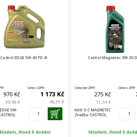
Castrol EDGE 5W-40 PD 4l
Castrol Magnetec 0W-30 D
DPH
Cena s DPH
Cena bez DPH
Cena s DPH
1 173 Kč
970 Kč
275 Kč
48,35 €
39,98 €
11,34 €
 EDGE 5W-
Kód: O C MAGNETEC
 CASTROL
Značka: CASTROL
0W-30D1
kladem, ihned k dodání
Skladem, ihned k dodá