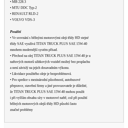
•
MB 228.3
•
MTU DDC Typ-2
•
RENAULT RLD-2
•
VOLVO VDS-3
Použití
•
Ve srovnání s běžnými motorovými oleji třídy HD stejné
třídy SAE využívá TITAN TRUCK PLUS SAE 15W-40
mnohem modernější systém přísad.
•
Přechod na olej TITAN TRUCK PLUS SAE 15W-40 je u
naftových motorů užitkových vozidel možný bez proplachu
a není závislý na jejich dosavadním výkonu.
•
Likvidace použitého oleje je bezproblémová.
•
Pro spedice s mezinárodní působností, autobusové
přepravce, stavební firmy a jiné provozovatele je důležité,
že TITAN TRUCK PLUS SAE 15W-40 mohou použít
i při vyšším obsahu síry v motorové naftě, což při použití
běžných motorových olejů třídy HD působí často
značné problémy