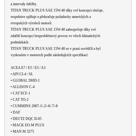
a intervaly údržby.
TITAN TRUCK PLUS SAE 15W-40 díky své koncepci slučuje,
respektive splňuje a překračuje požadavky amerických a
evropských výrobců motorů.
TITAN TRUCK PLUS SAE 15W-40 zabezpečuje díky své
zdařilé koncepci bezproblémový provoz ve všech klimatických
podmínkách.
TITAN TRUCK PLUS SAE 15W-40 se v praxi osvědčil a byl
vyzkoušen v motorech podle následujících specifikací:
ACEA E7 / E5 / E3 / A3
•
API CI-4 / SL
•
GLOBAL DHD-1
•
ALLISON C-4
•
CAT ECF-1
•
CAT TO-2
•
CUMMINS 2007-1/-2/-6/-7/-8
•
DAF
•
DEUTZ DQC II-05
•
MACK EO-M PLUS
•
MAN M 3275