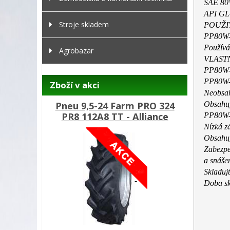
SAE 80
API GL
Stroje skladem
POUŽIT
PP80W-9
Používá
Agrobazar
VLASTN
PP80W-9
PP80W-9
Zboží v akci
Neobsah
Pneu 9,5-24 Farm PRO 324
Obsahuj
PR8 112A8 TT - Alliance
PP80W-90
Nízká zá
Obsahuje
Zabezpe
a snášen
Skladujt
Doba sk