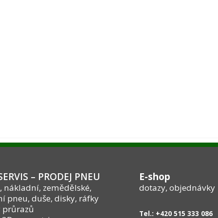
ERVIS – PRODEJ PNEU
E-shop
, nákladní, zemědělské,
dotazy, objednávky
í pneu, duše, disky, ráfky
 průrazů
Tel.: +420 515 333 086