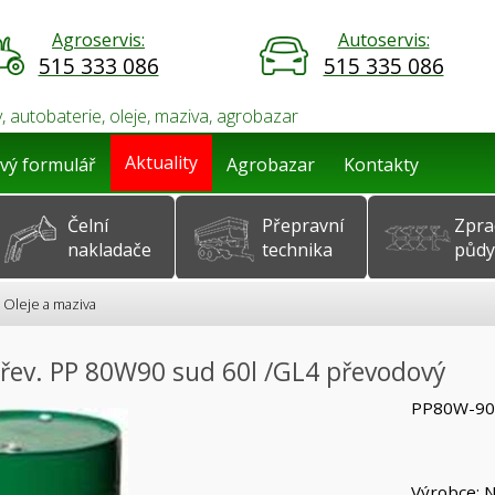
Agroservis:
Autoservis:
515 333 086
515 335 086
, autobaterie, oleje, maziva, agrobazar
Aktuality
vý formulář
Agrobazar
Kontakty
Čelní
Přepravní
Zpra
nakladače
technika
půdy
Oleje a maziva
přev. PP 80W90 sud 60l /GL4 převodový
PP80W-90 
Výrobce: 