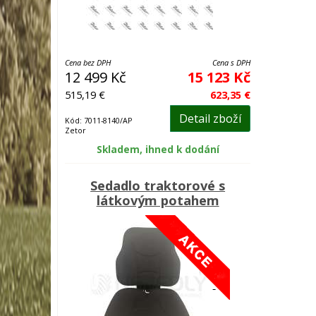
Cena bez DPH
Cena s DPH
12 499 Kč
15 123 Kč
515,19 €
623,35 €
Detail zboží
Kód: 7011-8140/AP
Zetor
Skladem, ihned k dodání
Sedadlo traktorové s
látkovým potahem