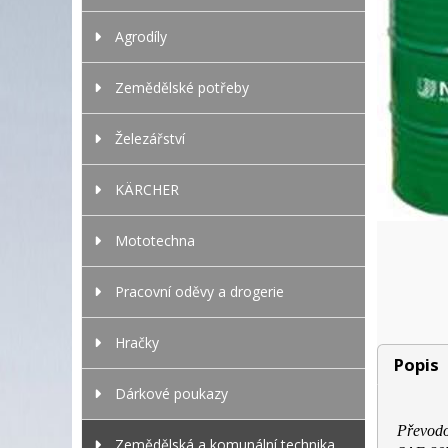
Agrodíly
Zemědělské potřeby
Železářství
KÄRCHER
Mototechna
Pracovní oděvy a drogerie
Hračky
Popis
Dárkové poukazy
Převodo
Zemědělská a komunální technika