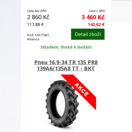
Cena bez DPH
Cena s DPH
2 860 Kč
3 460 Kč
117,88 €
142,62 €
Detail zboží
Kód: 61077461
Alliance
Skladem, ihned k dodání
Pneu 16,9-34 TR 135 PR8
139A6/135A8 TT - BKT