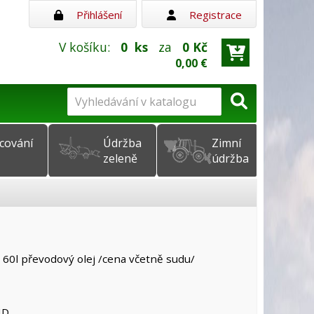
Přihlášení
Registrace
V košíku:
0
ks
za
0 Kč
0,00 €
cování
Údržba
Zimní
zeleně
údržba
60l převodový olej /cena včetně sudu/
ND