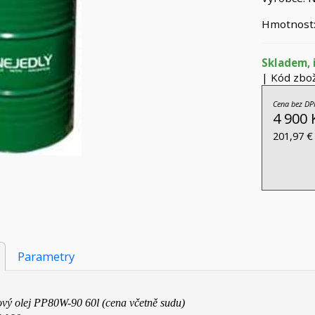
Hmotnost:
Skladem, 
| Kód zbož
Cena bez DP
4 900 
201,97 €
Parametry
vý olej PP80W-90 60l (cena včetně sudu)