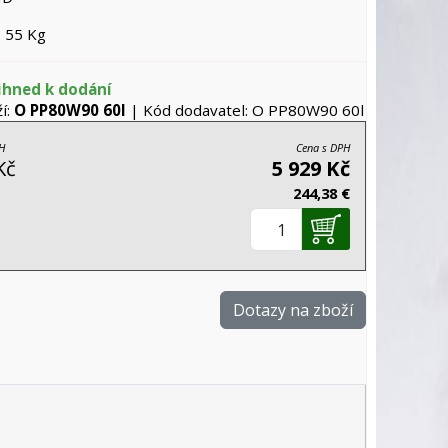
 55 Kg
ihned k dodání
í:
O PP80W90 60l
| Kód dodavatel: O PP80W90 60l
H
Cena s DPH
Kč
5 929 Kč
244,38 €
Dotazy na zboží