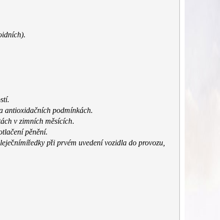
idních).
stí.
 a antioxidačních
podmínkách.
otách v zimních měsících
.
otlačení pěnění.
leje
č
ními
ř
edky p
ř
i prvém uvedení vozidla do provozu,