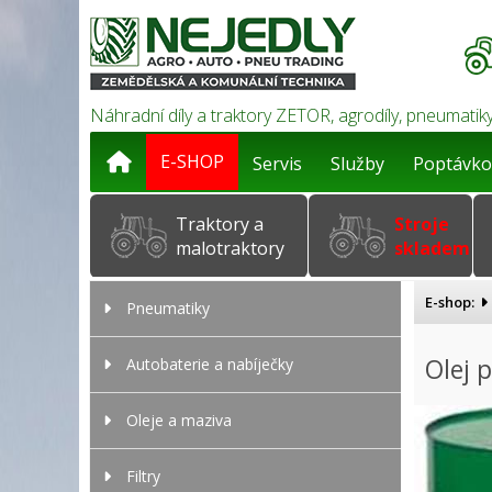
Náhradní díly a traktory ZETOR, agrodíly, pneumatiky
E-SHOP
Servis
Služby
Poptávko
Traktory a
Stroje
malotraktory
skladem
E-shop:
Pneumatiky
Olej 
Autobaterie a nabíječky
Oleje a maziva
Filtry