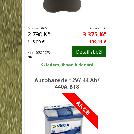
Cena bez DPH
Cena s DPH
2 790 Kč
3 375 Kč
115,00 €
139,11 €
Detail zboží
Kód: 70809023
ND
Skladem, ihned k dodání
Autobaterie 12V/ 44 Ah/
440A B18