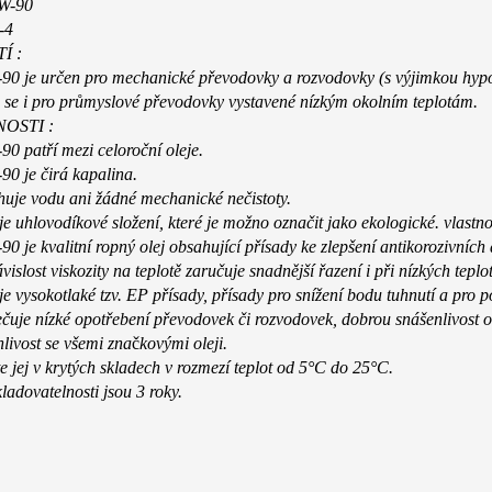
W-90
-4
Í :
0 je určen pro mechanické převodovky a rozvodovky (s výjimkou hypo
 se i pro průmyslové převodovky vystavené nízkým okolním teplotám.
OSTI :
0 patří mezi celoroční oleje.
0 je čirá kapalina.
uje vodu ani žádné mechanické nečistoty.
e uhlovodíkové složení, které je možno označit jako ekologické.
vlastno
 je kvalitní ropný olej obsahující přísady ke zlepšení antikorozivních
vislost viskozity na teplotě zaručuje snadnější řazení i při nízkých tepl
 vysokotlaké tzv. EP přísady, přísady pro snížení bodu tuhnutí a pro p
čuje nízké opotřebení převodovek či rozvodovek, dobrou snášenlivost o
livost se všemi zna
č
kovými oleji.
e jej v krytých skladech v rozmezí teplot od 5°C do 25°C.
ladovatelnosti jsou 3 roky.