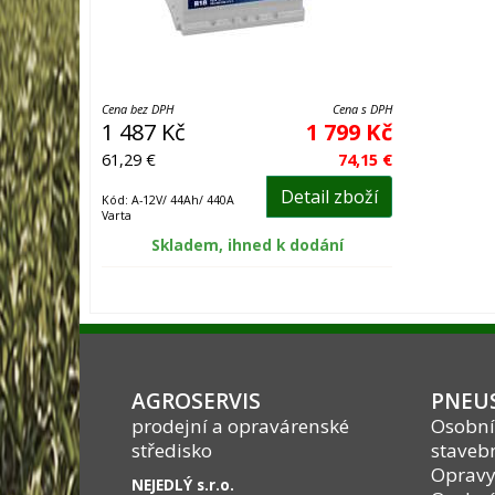
Cena bez DPH
Cena s DPH
1 487 Kč
1 799 Kč
61,29 €
74,15 €
Detail zboží
Kód: A-12V/ 44Ah/ 440A
Varta
Skladem, ihned k dodání
AGROSERVIS
PNEUS
prodejní a opravárenské
Osobní
středisko
stavebn
Opravy
NEJEDLÝ s.r.o.