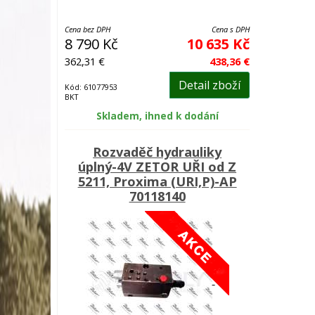
Cena bez DPH
Cena s DPH
8 790 Kč
10 635 Kč
362,31 €
438,36 €
Detail zboží
Kód: 61077953
BKT
Skladem, ihned k dodání
Rozvaděč hydrauliky
úplný-4V ZETOR UŘI od Z
5211, Proxima (URI,P)-AP
70118140