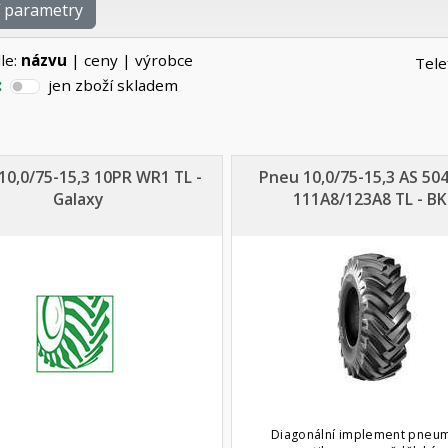
í parametry
le:
názvu
|
ceny
|
výrobce
Tele
:
jen zboží skladem
10,0/75-15,3 10PR WR1 TL -
Pneu 10,0/75-15,3 AS 50
Galaxy
111A8/123A8 TL - B
Diagonální implement pneum