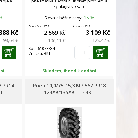
troje a
pneumatika s extra hlubokým profilem a
vynikající trakcí a
%
15 %
Sleva z běžné ceny:
Cena bez DPH
Cena s DPH
 388 Kč
3 109 Kč
2 569 Kč
98,64 €
128,42 €
106,11 €
Kód: 61078834
Značka: BKT
ní
Skladem, ihned k dodání
7 PR14
Pneu 10,0/75-15,3 MP 567 PR18
KT
123A8/135A8 TL - BKT