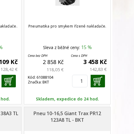
akladače.
Pneumatika pro smykem řízené nakladače.
%
15 %
Sleva z běžné ceny:
Cena bez DPH
Cena s DPH
 109 Kč
3 458 Kč
2 858 Kč
128,42 €
142,83 €
118,05 €
Kód: 61088104
Značka: BKT
 hod.
Skladem, expedice do 24 hod.
138A3 TL
Pneu 10-16,5 Giant Trax PR12
123A8 TL - BKT