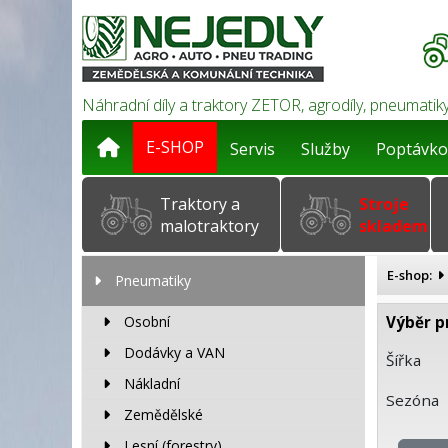
Náhradní díly a traktory ZETOR, agrodíly, pneumatiky
E-SHOP
Servis
Služby
Poptávko
Traktory a
Stroje
malotraktory
skladem
E-shop:
Pneumatiky
Osobní
Výběr p
Dodávky a VAN
Šířka
Nákladní
Sezóna
Zemědělské
Lesní (forestry)