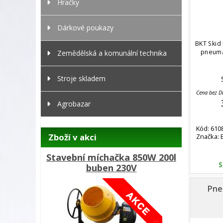
Hračky
Dárkové poukazy
BKT Skid
pneuma
Zemědělská a komunální technika
Stroje skladem
Cena bez 
Agrobazar
Kód: 610
Zboží v akci
Značka: 
Stavební míchačka 850W 200l
S
buben 230V
Pne