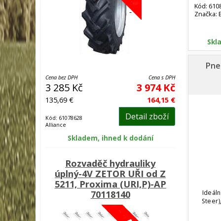
Kód: 610
Značka: 
Skl
Pne
Cena bez DPH
Cena s DPH
3 285 Kč
3 974 Kč
135,69 €
164,15 €
Detail zboží
Kód: 61078628
Alliance
Skladem, ihned k dodání
Rozvaděč hydrauliky
úplný-4V ZETOR UŘI od Z
5211, Proxima (URI,P)-AP
70118140
Ideáln
Steer)