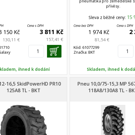
pneumatika pro zemědělské s
přívěsy.
15 
Sleva z běžné ceny:
DPH
Cena s DPH
Cena bez DPH
Cena s DPH
3 811 Kč
2
3 150 Kč
1 974 Kč
157,41 €
130,11 €
81,54 €
01710
Kód: 61077299
Galaxy
Značka: BKT
kladem, ihned k dodání
Skladem, ihned k dodá
12-16,5 SkidPowerHD PR10
Pneu 10,0/75-15,3 MP 56
125A8 TL - BKT
118A8/130A8 TL - B