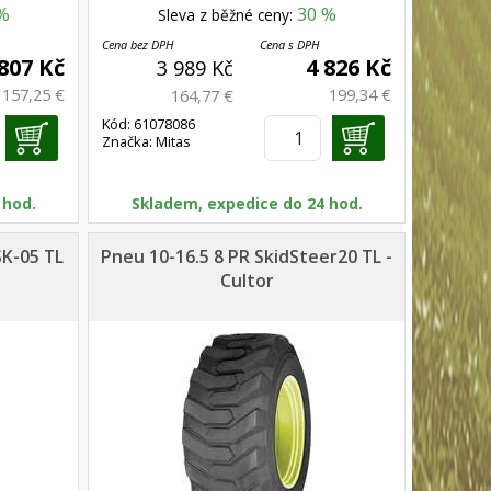
%
30 %
Sleva z běžné ceny:
Cena bez DPH
Cena s DPH
 807 Kč
4 826 Kč
3 989 Kč
157,25 €
199,34 €
164,77 €
Kód: 61078086
Značka: Mitas
 hod.
Skladem, expedice do 24 hod.
SK-05 TL
Pneu 10-16.5 8 PR SkidSteer20 TL -
Cultor