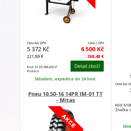
Cena bez DPH
Cena s DPH
5 372 Kč
6 500 Kč
221,89 €
268,48 €
Detail zboží
Kód: 51.03-SM-200-P
Proteco
Skladem, expedice do 24 hod.
Cena bez 
Pneu 10.50-16 14PR IM-01 TT
- Mitas
Kód: 610
Značka: 
Skl