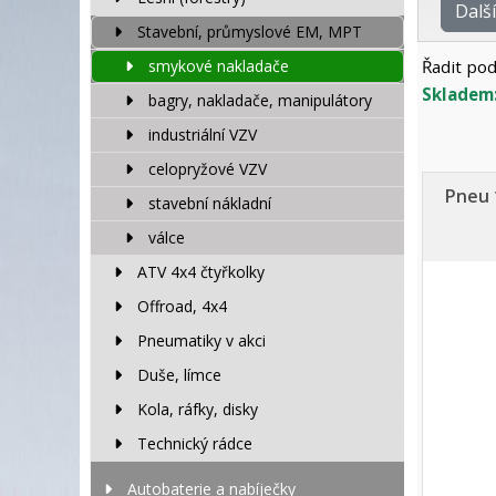
Dalš
Stavební, průmyslové EM, MPT
smykové nakladače
Řadit pod
Skladem
bagry, nakladače, manipulátory
industriální VZV
celopryžové VZV
Pneu 
stavební nákladní
válce
ATV 4x4 čtyřkolky
Offroad, 4x4
Pneumatiky v akci
Duše, límce
Kola, ráfky, disky
Technický rádce
Autobaterie a nabíječky