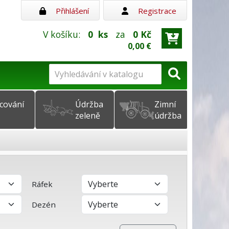
Přihlášení
Registrace
V košíku:
0
ks
za
0 Kč
0,00 €
cování
Údržba
Zimní
zeleně
údržba
Ráfek
Dezén