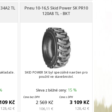
134A2 TL
Pneu 10-16,5 Skid Power SK PR10
120A8 TL - BKT
akladače.
SKID POWER SK byl speciálně navržen pro
použití ve stavebnictví.
%
15 %
Sleva z běžné ceny:
Cena bez DPH
Cena s DPH
 109 Kč
3 109 Kč
2 569 Kč
128,42 €
128,42 €
106,11 €