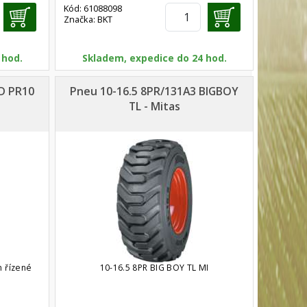
Kód: 61088098
Značka: BKT
 hod.
Skladem, expedice do 24 hod.
HD PR10
Pneu 10-16.5 8PR/131A3 BIGBOY
TL - Mitas
 řízené
10-16.5 8PR BIG BOY TL MI