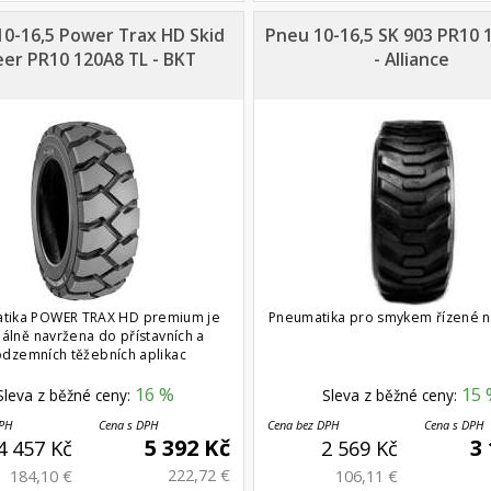
0-16,5 Power Trax HD Skid
Pneu 10-16,5 SK 903 PR10 
eer PR10 120A8 TL - BKT
- Alliance
tika POWER TRAX HD premium je
Pneumatika pro smykem řízené n
iálně navržena do přístavních a
dzemních těžebních aplikac
16 %
15 
Sleva z běžné ceny:
Sleva z běžné ceny:
DPH
Cena s DPH
Cena bez DPH
Cena s DPH
5 392 Kč
3
4 457 Kč
2 569 Kč
222,72 €
184,10 €
106,11 €