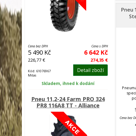
Pneu 1
St
Cena bez DPH
Cena s DPH
5 490 Kč
6 642 Kč
226,77 €
274,35 €
Detail zboží
Kód: 61076967
Mitas
Skladem, ihned k dodání
Pneuma
spec
Pneu 11,2-24 Farm PRO 324
po
PR8 116A8 TT - Alliance
Cena bez 