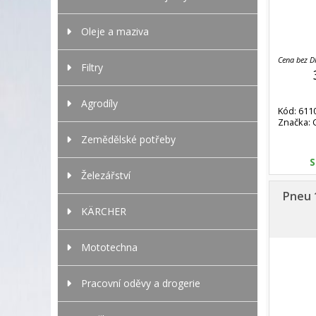
Oleje a maziva
Cena bez 
Filtry
Agrodíly
Kód: 611
Značka: 
Zemědělské potřeby
S
Železářství
Pneu 
KÄRCHER
Mototechna
Pracovní oděvy a drogerie