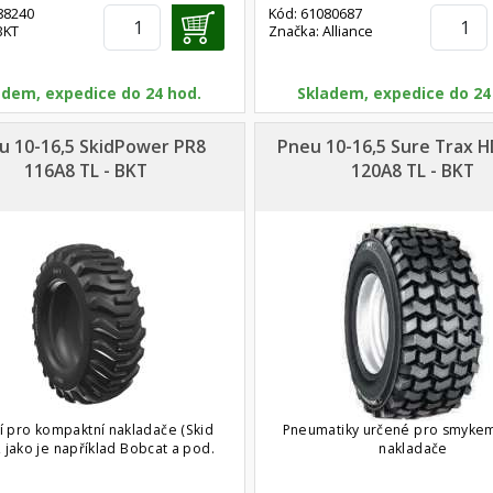
88240
Kód: 61080687
BKT
Značka: Alliance
adem, expedice do 24 hod.
Skladem, expedice do 24
u 10-16,5 SkidPower PR8
Pneu 10-16,5 Sure Trax 
116A8 TL - BKT
120A8 TL - BKT
í pro kompaktní nakladače (Skid
Pneumatiky určené pro smykem
, jako je například Bobcat a pod.
nakladače