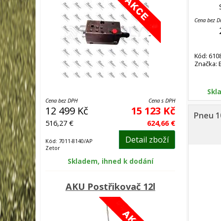
Cena bez 
Kód: 610
Značka: 
Skl
Cena bez DPH
Cena s DPH
12 499 Kč
15 123 Kč
Pneu 1
516,27 €
624,66 €
Detail zboží
Kód: 7011-8140/AP
Zetor
Skladem, ihned k dodání
AKU Postřikovač 12l