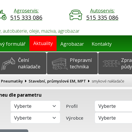
Agroservis:
Autoservis:
515 333 086
515 335 086
, autobaterie, oleje, maziva, agrobazar
Aktuality
vý formulář
Agrobazar
Kontakty
Čelní
Přepravní
Zpra
nakladače
technika
půdy
Pneumatiky
Stavební, průmyslové EM, MPT
smykové nakladače
neu dle parametru
Profil
Výrobce