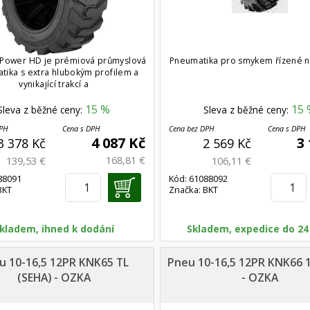
 Power HD je prémiová průmyslová
Pneumatika pro smykem řízené n
tika s extra hlubokým profilem a
vynikající trakcí a
15 %
15 
Sleva z běžné ceny:
Sleva z běžné ceny:
DPH
Cena s DPH
Cena bez DPH
Cena s DPH
4 087 Kč
3
3 378 Kč
2 569 Kč
168,81 €
139,53 €
106,11 €
88091
Kód: 61088092
BKT
Značka: BKT
kladem, ihned k dodání
Skladem, expedice do 24
u 10-16,5 12PR KNK65 TL
Pneu 10-16,5 12PR KNK66 
(SEHA) - OZKA
- OZKA