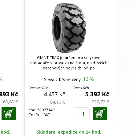
GIANT TRAX je určen pro smykové
nakladače v provozu na šrotu, na drsných
betonových površích, při po
%
16 %
Sleva z běžné ceny:
Cena bez DPH
Cena s DPH
 893 Kč
5 392 Kč
4 457 Kč
160,80 €
222,72 €
184,10 €
Kód: 61077149
Značka: BKT
 hod.
Skladem, expedice do 24 hod.