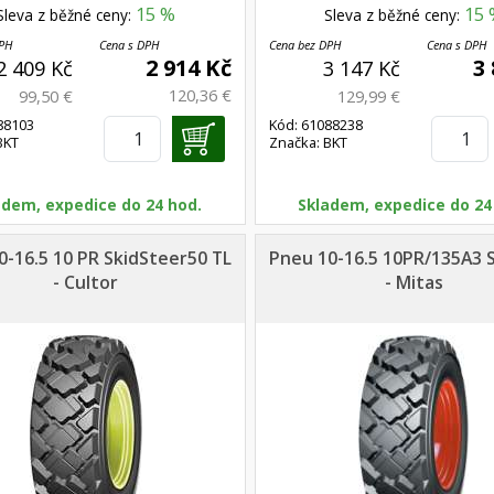
15 %
15 
Sleva z běžné ceny:
Sleva z běžné ceny:
DPH
Cena s DPH
Cena bez DPH
Cena s DPH
2 914 Kč
3
2 409 Kč
3 147 Kč
120,36 €
99,50 €
129,99 €
88103
Kód: 61088238
BKT
Značka: BKT
adem, expedice do 24 hod.
Skladem, expedice do 24
0-16.5 10 PR SkidSteer50 TL
Pneu 10-16.5 10PR/135A3 
- Cultor
- Mitas