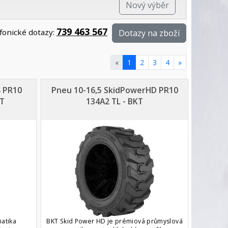
Nový výběr
739 463 567
fonické dotazy:
Dotazy na zboží
«
1
2
3
4
»
4 PR10
Pneu 10-16,5 SkidPowerHD PR10
KT
134A2 TL - BKT
atika
BKT Skid Power HD je prémiová průmyslová