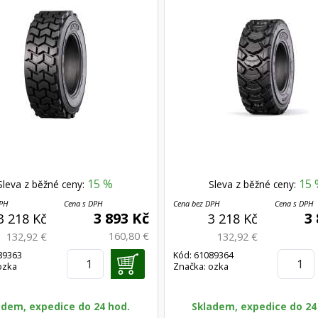
15 %
15 
Sleva z běžné ceny:
Sleva z běžné ceny:
DPH
Cena s DPH
Cena bez DPH
Cena s DPH
3 893 Kč
3
3 218 Kč
3 218 Kč
160,80 €
132,92 €
132,92 €
89363
Kód: 61089364
ozka
Značka: ozka
adem, expedice do 24 hod.
Skladem, expedice do 24