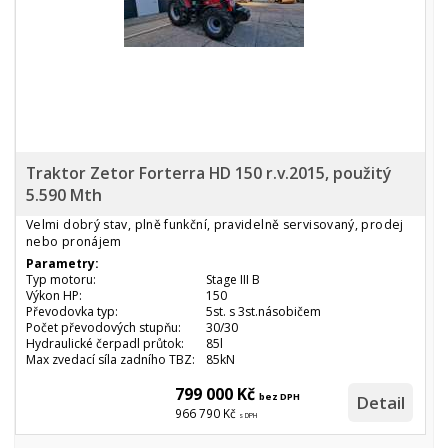
Traktor Zetor Forterra HD 150 r.v.2015, použitý
5.590 Mth
Velmi dobrý stav, plně funkční, pravidelně servisovaný, prodej
nebo pronájem
Parametry:
Typ motoru:
Stage III B
Výkon HP:
150
Převodovka typ:
5st. s 3st.násobičem
Počet převodových stupňu:
30/30
Hydraulické čerpadl průtok:
85l
Max zvedací síla zadního TBZ:
85kN
799 000 Kč
bez DPH
Detail
966 790 Kč
s DPH