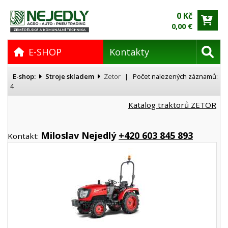
0 Kč
0,00 €
E-SHOP
Kontakty
E-shop:
Stroje skladem
Zetor
| Počet nalezených záznamů:
4
Katalog traktorů ZETOR
Miloslav Nejedlý
+420 603 845 893
Kontakt: