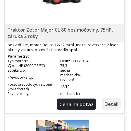
Traktor Zetor Major CL 80 bez močoviny, 75HP,
záruka 2 roky
bez AdBlue, motor Deutz, 12/12 rychl.,mech. reverzace,2 hydr.
okruhy,vzduch. brzdy 2+1,sedadlo spol.
Parametry:
Typ motoru:
Deutz TCD 2.9 L4
Výkon HP (2000/25/EC):
75,3
Spojka typ:
suchá
mechanická,
Převodovka typ:
reverzační
Počet převodových stupňů
12/12
(vpřed/vzad):
Reverzace typ:
mechanická
Detail
Cena na dotaz