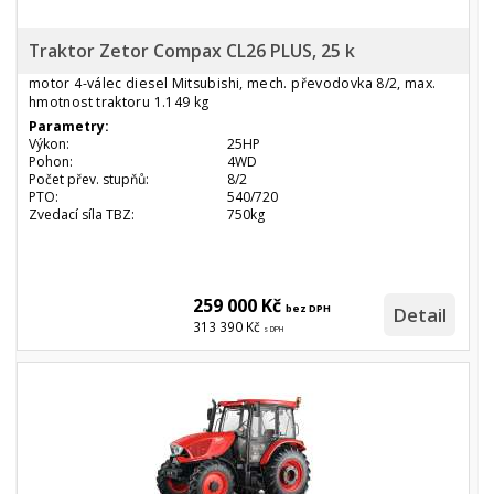
Traktor Zetor Compax CL26 PLUS, 25 k
motor 4-válec diesel Mitsubishi, mech. převodovka 8/2, max.
hmotnost traktoru 1.149 kg
Parametry:
Výkon:
25HP
Pohon:
4WD
Počet přev. stupňů:
8/2
PTO:
540/720
Zvedací síla TBZ:
750kg
259 000 Kč
bez DPH
Detail
313 390 Kč
s DPH