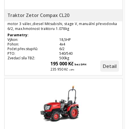
Traktor Zetor Compax CL20
motor 3 válec,diesel Mitsubishi, stage V, manuální převodovka
6/2, max.hmotnost traktoru 1.078kg
Parametry:
Výkon:
18,5HP
Pohon:
4x4
Počet přev.stupňů:
6/2
PTO:
540/540
Zvedací síla TBZ:
500kg
195 000 Kč
bez DPH
Detail
235 950 Kč
s DPH