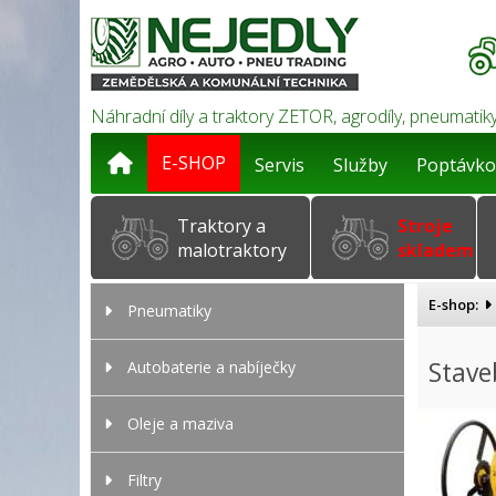
Náhradní díly a traktory ZETOR, agrodíly, pneumatiky
E-SHOP
Servis
Služby
Poptávko
Traktory a
Stroje
malotraktory
skladem
E-shop:
Pneumatiky
Stav
Autobaterie a nabíječky
Oleje a maziva
Filtry