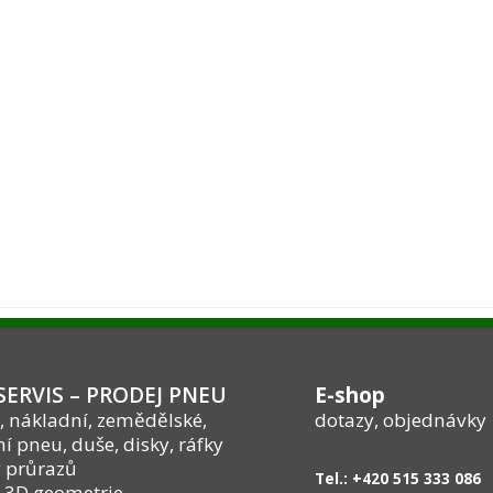
ERVIS – PRODEJ PNEU
E-shop
, nákladní, zemědělské,
dotazy, objednávky
í pneu, duše, disky, ráfky
 průrazů
Tel.: +420 515 333 086
 3D geometrie