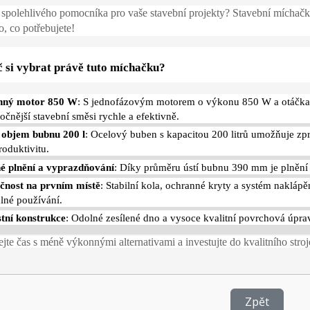
 spolehlivého pomocníka pro vaše stavební projekty? Stavební míc
o, co potřebujete!
 si vybrat právě tuto míchačku?
nný motor 850 W
: S jednofázovým motorem o výkonu 850 W a otáčkam
očnější stavební směsi rychle a efektivně.
 objem bubnu 200 l
: Ocelový buben s kapacitou 200 litrů umožňuje zpr
roduktivitu.
é plnění a vyprazdňování
: Díky průměru ústí bubnu 390 mm je plnění
čnost na prvním místě
: Stabilní kola, ochranné kryty a systém naklá
lné používání.
tní konstrukce
: Odolné zesílené dno a vysoce kvalitní povrchová úprav
jte čas s méně výkonnými alternativami a investujte do kvalitního stroje
Zpět