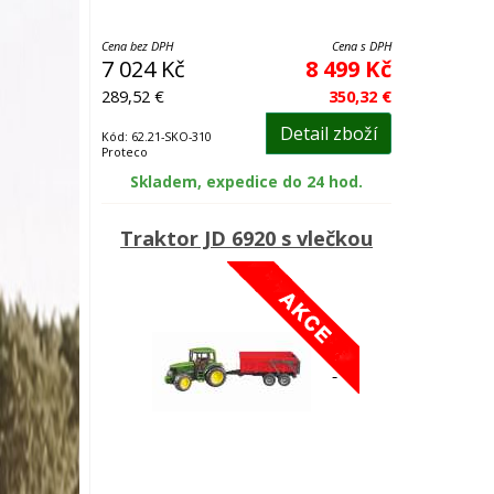
Cena bez DPH
Cena s DPH
7 024 Kč
8 499 Kč
289,52 €
350,32 €
Detail zboží
Kód: 62.21-SKO-310
Proteco
Skladem, expedice do 24 hod.
Traktor JD 6920 s vlečkou