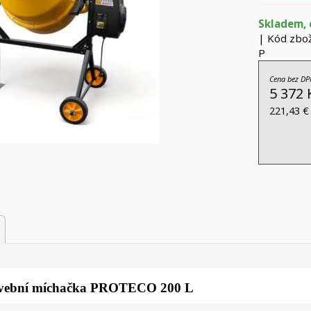
Skladem, 
| Kód zbož
P
Cena bez DP
5 372 
221,43 €
vební míchačka PROTECO 200 L