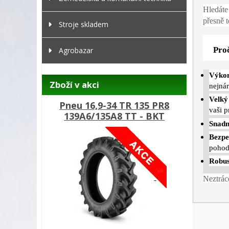
Hledáte
přesně t
Stroje skladem
Proč
Agrobazar
Výko
Zboží v akci
nejnár
Velký
Pneu 16,9-34 TR 135 PR8
vaši p
139A6/135A8 TT - BKT
Snadn
Bezpe
pohod
Robus
Neztráce