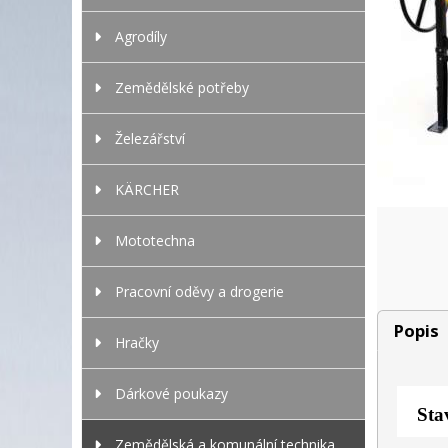
Agrodíly
Zemědělské potřeby
Železářství
KÄRCHER
Mototechna
Pracovní oděvy a drogerie
Popis
Hračky
Dárkové poukazy
Sta
Zemědělská a komunální technika