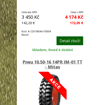
Cena bez DPH
Cena s DPH
3 450 Kč
4 174 Kč
142,20 €
172,05 €
Kód: A-12V/180Ah/1000A
Bauer
Detail zboží
Skladem, ihned k dodání
Pneu 10.50-16 14PR IM-01 TT
- Mitas