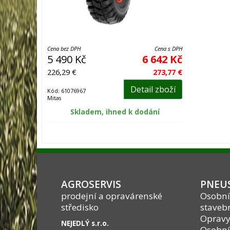
Cena bez DPH
Cena s DPH
5 490 Kč
6 642 Kč
226,29 €
273,77 €
Detail zboží
Kód: 61076967
Mitas
Skladem, ihned k dodání
AGROSERVIS
PNEUS
prodejní a opravárenské
Osobní
středisko
stavebn
Opravy
NEJEDLÝ s.r.o.
Osobní