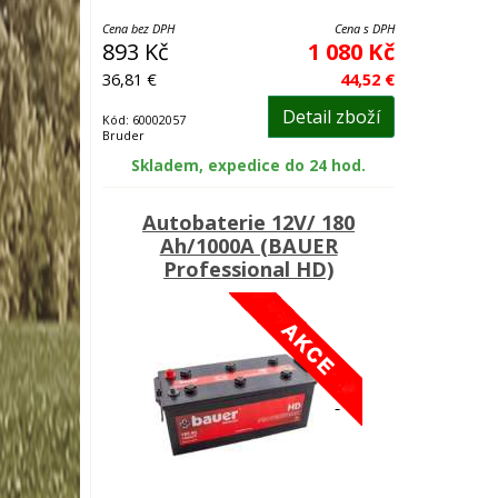
Cena bez DPH
Cena s DPH
893 Kč
1 080 Kč
36,81 €
44,52 €
Detail zboží
Kód: 60002057
Bruder
Skladem, expedice do 24 hod.
Autobaterie 12V/ 180
Ah/1000A (BAUER
Professional HD)