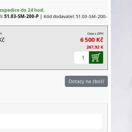
expedice do 24 hod.
í:
51.03-SM-200-P
| Kód dodavatel: 51.03-SM-200-
H
Cena s DPH
Kč
6 500 Kč
267,92 €
Dotazy na zboží