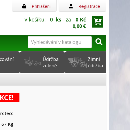
Přihlášení
Registrace
V košíku:
0
ks
za
0 Kč
0,00 €
cování
Údržba
Zimní
zeleně
údržba
KCE!
Proteco
 67 Kg