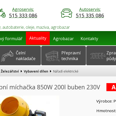
Agroservis:
Autoservis:
515 333 086
515 335 086
, autobaterie, oleje, maziva, agrobazar
Aktuality
vý formulář
Agrobazar
Kontakty
Čelní
Přepravní
Zpra
nakladače
technika
půdy
Železářství
Vybavení dílen
Nářadí elektrické
ební míchačka 850W 200l buben 230V
A
Výrobce: 
Hmotnost: