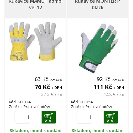
Rukavice MAMUT kombi
Rukavice MONTER P
vel.12
black
63 Kč
92 Kč
bez DPH
bez DPH
76 Kč
111 Kč
s DPH
s DPH
3,13 €
4,58 €
s DPH
s DPH
Kód: G00114
Kód: G00154
Značka: Pracovní oděvy
Značka: Pracovní oděvy
Skladem, ihned k dodání
Skladem, ihned k dodání