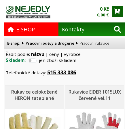
0 Kč
0,00 €
E-SHOP
Kontakty
E-shop:
Pracovní oděvy a drogerie
Pracovní rukavice
Řadit podle:
názvu
|
ceny
|
výrobce
Skladem:
jen zboží skladem
515 333 086
Telefonické dotazy:
Rukavice celokožené
Rukavice EIDER 1015LUX
HERON zateplené
červené vel.11