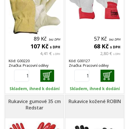
89 Kč
57 Kč
bez DPH
bez DPH
107 Kč
68 Kč
s DPH
s DPH
4,41 €
2,80 €
s DPH
s DPH
Kód: G00220
Kód: G00127
Značka: Pracovní oděvy
Značka: Pracovní oděvy
Skladem, ihned k dodání
Skladem, ihned k dodání
Rukavice gumové 35 cm
Rukavice kožené ROBIN
Redstar