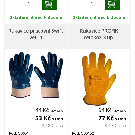
Skladem, ihned k dodání
Skladem, ihned k dodání
Rukavice pracovní Swift
Rukavice PROFIK
vel.11
celokož. štíp.
44 Kč
64 Kč
bez DPH
bez DPH
53 Kč
77 Kč
s DPH
s DPH
2,18 €
3,17 €
s DPH
s DPH
Kód: G00511
Kód: G00152