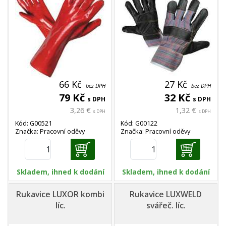
66 Kč
27 Kč
bez DPH
bez DPH
79 Kč
32 Kč
s DPH
s DPH
3,26 €
1,32 €
s DPH
s DPH
Kód: G00521
Kód: G00122
Značka: Pracovní oděvy
Značka: Pracovní oděvy
Skladem, ihned k dodání
Skladem, ihned k dodání
Rukavice LUXOR kombi
Rukavice LUXWELD
líc.
svářeč. líc.