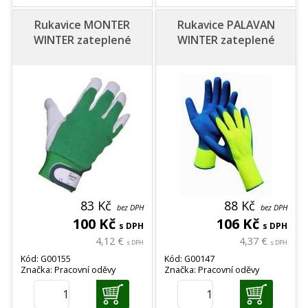
Rukavice MONTER
Rukavice PALAVAN
WINTER zateplené
WINTER zateplené
83 Kč
88 Kč
bez DPH
bez DPH
100 Kč
106 Kč
s DPH
s DPH
4,12 €
4,37 €
s DPH
s DPH
Kód: G00155
Kód: G00147
Značka: Pracovní oděvy
Značka: Pracovní oděvy