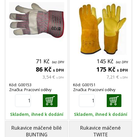
71 Kč
145 Kč
bez DPH
bez DPH
86 Kč
175 Kč
s DPH
s DPH
3,54 €
7,21 €
s DPH
s DPH
Kód: G00153
Kód: G00151
Značka: Pracovní oděvy
Značka: Pracovní oděvy
Skladem, ihned k dodání
Skladem, ihned k dodání
Rukavice máčené bílé
Rukavice máčené
BUNTING
TWITE