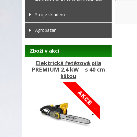
Stroje skladem
Agrobazar
Zboží v akci
Elektrická řetězová pila
PREMIUM 2,4 kW | s 40 cm
lištou