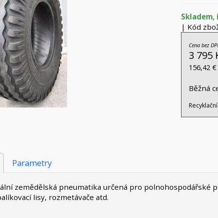
Skladem, 
| Kód zbož
Cena bez DP
3 795 
156,42 €
Běžná c
Recyklační
Parametry
ální zemědělská pneumatika určená pro polnohospodářské pří
balíkovací lisy, rozmetávače atd.