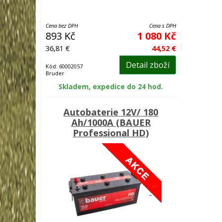
Cena bez DPH
Cena s DPH
893 Kč
1 080 Kč
36,81 €
44,52 €
Detail zboží
Kód: 60002057
Bruder
Skladem, expedice do 24 hod.
Autobaterie 12V/ 180
Ah/1000A (BAUER
Professional HD)