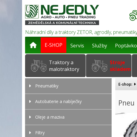
Náhradní díly a traktory ZETOR, agrodíly, pneumatiky
E-SHOP
Servis
Služby
Poptávko
Traktory a
Stroje
malotraktory
skladem
E-shop:
Pneumatiky
Pneu 
Autobaterie a nabíječky
Oleje a maziva
Filtry