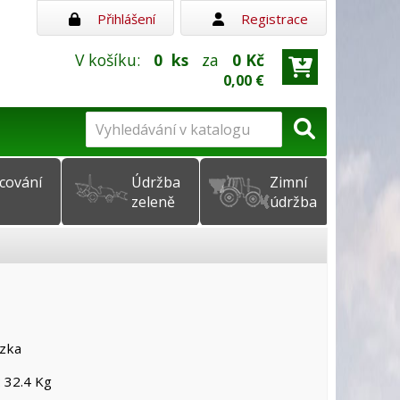
Přihlášení
Registrace
V košíku:
0
ks
za
0 Kč
0,00 €
cování
Údržba
Zimní
zeleně
údržba
ozka
 32.4 Kg