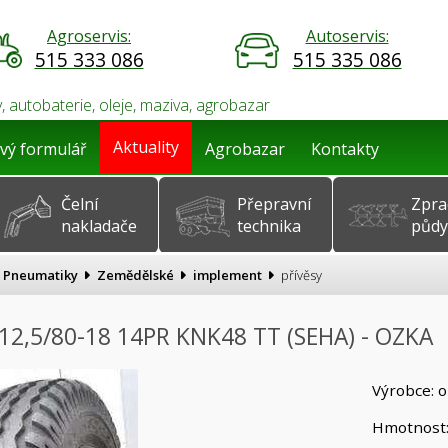
Agroservis:
Autoservis:
515 333 086
515 335 086
, autobaterie, oleje, maziva, agrobazar
Aktuality
vý formulář
Agrobazar
Kontakty
Čelní
Přepravní
Zpra
nakladače
technika
půdy
Pneumatiky
Zemědělské
implement
přívěsy
12,5/80-18 14PR KNK48 TT (SEHA) - OZKA
Výrobce: 
Hmotnost: