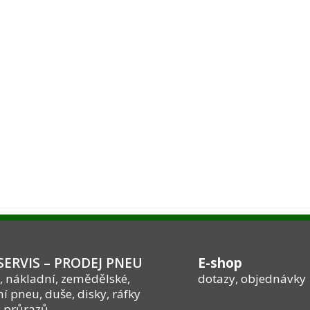
ERVIS – PRODEJ PNEU
E-shop
, nákladní, zemědělské,
dotazy, objednávky
í pneu, duše, disky, ráfky
 průrazů