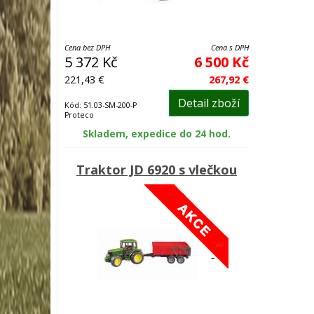
Cena bez DPH
Cena s DPH
5 372 Kč
6 500 Kč
221,43 €
267,92 €
Detail zboží
Kód: 51.03-SM-200-P
Proteco
Skladem, expedice do 24 hod.
Traktor JD 6920 s vlečkou