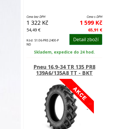
Cena bez DPH
Cena s DPH
1 322 Kč
1 599 Kč
54,49 €
65,91 €
Detail zboží
Kód: 51.06-PRE-2400-P
ND
Skladem, expedice do 24 hod.
Pneu 16,9-34 TR 135 PR8
139A6/135A8 TT - BKT