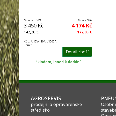
Cena bez DPH
Cena s DPH
3 450 Kč
4 174 Kč
142,20 €
172,05 €
Kód: A-12V/180Ah/1000A
Bauer
Detail zboží
Skladem, ihned k dodání
AGROSERVIS
PNEUS
prodejní a opravárenské
Osobní
středisko
stavebn
Opravy