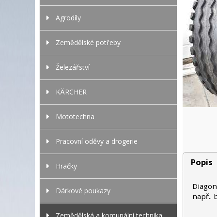
Agrodíly
Zemědělské potřeby
Železářství
KÄRCHER
Mototechna
Pracovní oděvy a drogerie
Popis
Hračky
Diagon
Dárkové poukazy
např.. 
Zemědělská a komunální technika