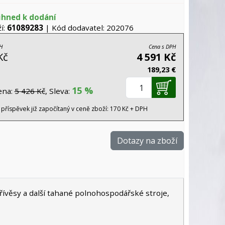
ihned k dodání
í:
61089283
| Kód dodavatel: 202076
H
Cena s DPH
Kč
4 591 Kč
189,23 €
15 %
ena:
5 426 Kč
, Sleva:
 příspěvek již započítaný v ceně zboží: 170 Kč + DPH
Dotazy na zboží
věsy a další tahané polnohospodářské stroje,