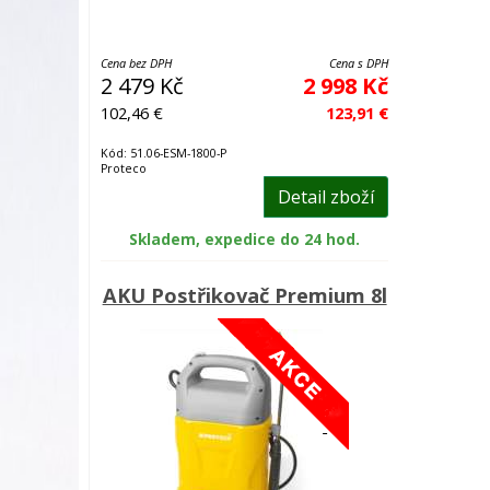
Cena bez DPH
Cena s DPH
2 479 Kč
2 998 Kč
102,46 €
123,91 €
Kód: 51.06-ESM-1800-P
Proteco
Detail zboží
Skladem, expedice do 24 hod.
AKU Postřikovač Premium 8l