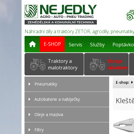
Náhradní díly a traktory ZETOR, agrodíly, pneumatiky
E-SHOP
Servis
Služby
Poptávko
Traktory a
Stroje
malotraktory
skladem
E-shop:
Pneumatiky
Klešt
Autobaterie a nabíječky
Oleje a maziva
Filtry