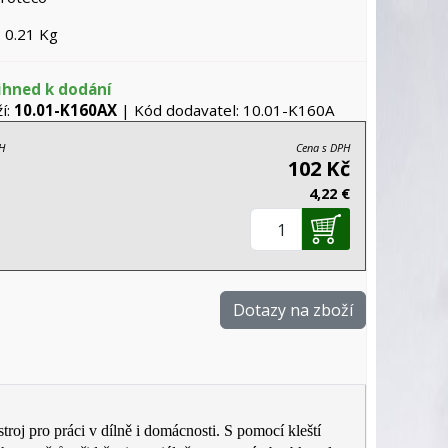
 0.21 Kg
ihned k dodání
í:
10.01-K160AX
| Kód dodavatel: 10.01-K160A
H
Cena s DPH
102 Kč
4,22 €
Dotazy na zboží
oj pro práci v dílně i domácnosti. S pomocí kleští