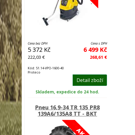
Cena bez DPH
Cena s DPH
5 372 Kč
6 499 Kč
222,03 €
268,61 €
Kód: 51.14-VPO-1600-40
Proteco
Detail zboží
Skladem, expedice do 24 hod.
Pneu 16,9-34 TR 135 PR8
139A6/135A8 TT - BKT