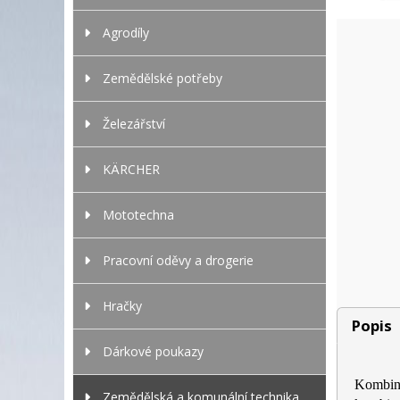
Agrodíly
Zemědělské potřeby
Železářství
KÄRCHER
Mototechna
Pracovní oděvy a drogerie
Hračky
Popis
Dárkové poukazy
Kombino
Zemědělská a komunální technika