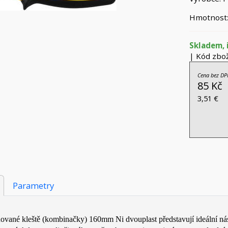
Hmotnost:
Skladem, 
| Kód zbož
Cena bez DP
85 Kč
3,51 €
Parametry
vané kleště (kombinačky) 160mm Ni dvouplast představují ideální nástr