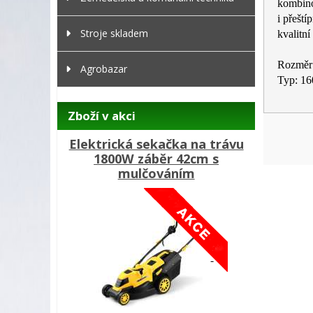
kombino
i přeští
Stroje skladem
kvalitn
Rozměr
Agrobazar
Typ: 16
Zboží v akci
Elektrická sekačka na trávu
1800W záběr 42cm s
mulčováním