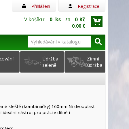
Přihlášení
Registrace
V košíku:
0
ks
za
0 Kč
0,00 €
cování
Údržba
Zimní
zeleně
údržba
né kleště (kombinačky) 160mm Ni dvouplast
 ideální nástroj pro práci v dílně i
Proteco