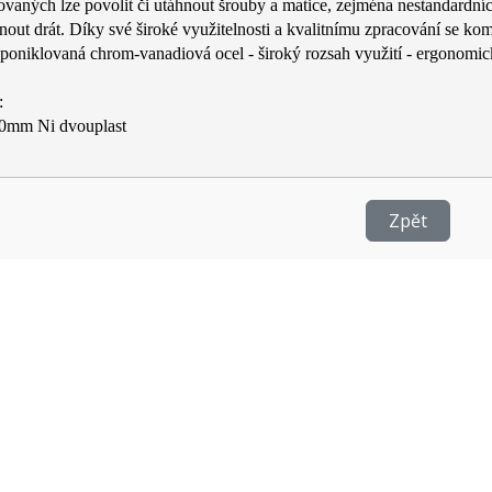
vaných lze povolit či utáhnout šrouby a matice, zejména nestandardních
pnout drát. Díky své široké využitelnosti a kvalitnímu zpracování se kom
í poniklovaná chrom-vanadiová ocel - široký rozsah využití - ergonomi
:
0mm Ni dvouplast
Zpět