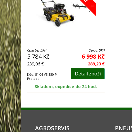
Cena bez DPH
Cena s DPH
5 784 Kč
6 998 Kč
239,06 €
289,23 €
Detail zboží
Kód: 51.06-VB-380-P
Proteco
Skladem, expedice do 24 hod.
AGROSERVIS
PNEUS