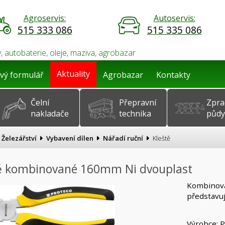
Agroservis:
Autoservis:
515 333 086
515 335 086
, autobaterie, oleje, maziva, agrobazar
Aktuality
vý formulář
Agrobazar
Kontakty
Čelní
Přepravní
Zpra
nakladače
technika
půdy
Železářství
Vybavení dílen
Nářadí ruční
Kleště
ě kombinované 160mm Ni dvouplast
Kombinova
představují
Výrobce: 