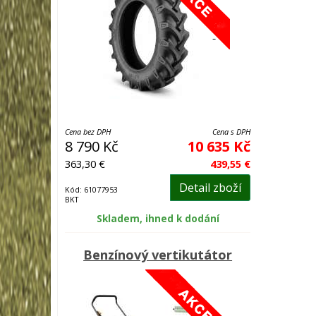
Cena bez DPH
Cena s DPH
8 790 Kč
10 635 Kč
363,30 €
439,55 €
Detail zboží
Kód: 61077953
BKT
Skladem, ihned k dodání
Benzínový vertikutátor