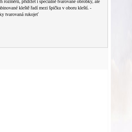
 rozměrů, přidržet i speciálně tvarované obrobky, ale
binované kleště řadí mezi špičku v oboru kleští. -
cky tvarovaná rukojeť