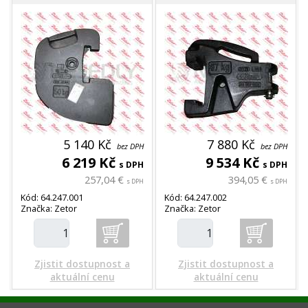
5 140 Kč
7 880 Kč
bez DPH
bez DPH
6 219 Kč
9 534 Kč
s DPH
s DPH
257,04 €
394,05 €
s DPH
s DPH
Kód: 64.247.001
Kód: 64.247.002
Značka: Zetor
Značka: Zetor
Zjistit dostupnost a
Zjistit dostupnost a
aktuální cenu
aktuální cenu