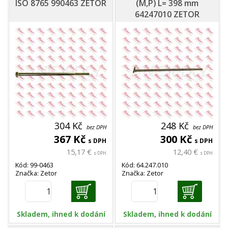
ISO 8765 990463 ZETOR
(M,P) L= 398 mm
64247010 ZETOR
304 Kč
248 Kč
bez DPH
bez DPH
367 Kč
300 Kč
s DPH
s DPH
15,17 €
12,40 €
s DPH
s DPH
Kód: 99-0463
Kód: 64.247.010
Značka: Zetor
Značka: Zetor
Skladem, ihned k dodání
Skladem, ihned k dodání