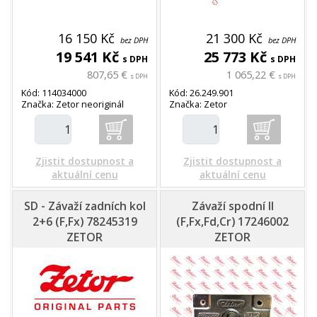
16 150 Kč
21 300 Kč
bez DPH
bez DPH
19 541 Kč
25 773 Kč
s DPH
s DPH
807,65 €
1 065,22 €
s DPH
s DPH
Kód: 114034000
Kód: 26.249.901
Značka: Zetor neoriginál
Značka: Zetor
Zjistit dostupnost a
Zjistit dostupnost a
aktuální cenu
aktuální cenu
SD - Závaží zadních kol
Závaží spodní II
2+6 (F,Fx) 78245319
(F,Fx,Fd,Cr) 17246002
ZETOR
ZETOR