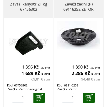
Závaží kanystr 21 kg
Závaží zadní (P)
67456302
69116252 ZETOR
1 396 Kč
1 890 Kč
bez DPH
bez DPH
1 689 Kč
2 286 Kč
s DPH
s DPH
69,81 €
94,48 €
s DPH
s DPH
Kód: 67456302
Kód: 6911-6252
Značka: Zetor neoriginál
Značka: Zetor