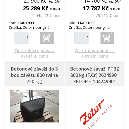
20 900 Kč
14 700 Kč
bez DPH
bez DPH
25 289 Kč
17 787 Kč
s DPH
s DPH
1 045,22 €
735,15 €
s DPH
s DPH
Kód: 114032000
Kód: 114031000
Značka: Zetor neoriginál
Značka: Zetor neoriginál
Zjistit dostupnost a
Zjistit dostupnost a
aktuální cenu
aktuální cenu
Betonové závaží do 3
Betonové závaží PTBZ
bod.závěsu 800 (váha
800 kg (F,Cr) 26249901
720 kg)
ZETOR = 104249901