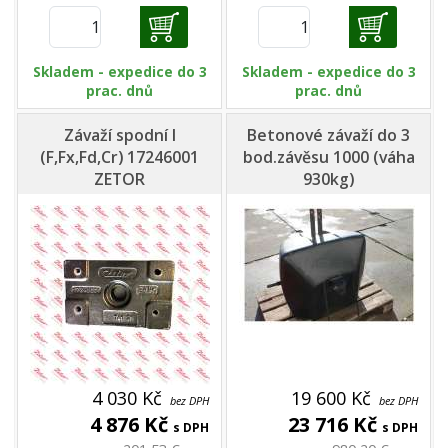
Skladem - expedice do 3
Skladem - expedice do 3
prac. dnů
prac. dnů
Závaží spodní I
Betonové závaží do 3
(F,Fx,Fd,Cr) 17246001
bod.závěsu 1000 (váha
ZETOR
930kg)
4 030 Kč
19 600 Kč
bez DPH
bez DPH
4 876 Kč
23 716 Kč
s DPH
s DPH