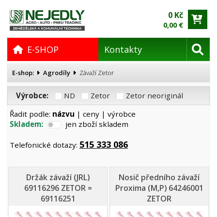
0 Kč
0,00 €
E-SHOP
Kontakty
E-shop:
Agrodíly
Závaží Zetor
Výrobce:
ND
Zetor
Zetor neoriginál
Řadit podle:
názvu
|
ceny
|
výrobce
Skladem:
jen zboží skladem
515 333 086
Telefonické dotazy:
Držák závaží (JRL)
Nosič předního závaží
69116296 ZETOR =
Proxima (M,P) 64246001
69116251
ZETOR