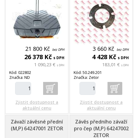
21 800 Kč
3 660 Kč
bez DPH
bez DPH
26 378 Kč
4 428 Kč
s DPH
s DPH
1 090,23 €
183,01 €
s DPH
s DPH
Kód: 022802
Kód: 50.249.201
Značka: ND
Značka: Zetor
Zjistit dostupnost a
Zjistit dostupnost a
aktuální cenu
aktuální cenu
Závaží závěsné přední
Závěs předního závaží
(M,P) 64247001 ZETOR
pro čep (M,P) 64247002
ZETOR