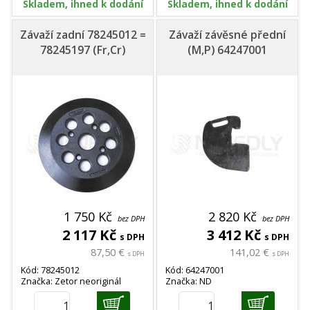
Skladem, ihned k dodání
Skladem, ihned k dodání
Závaží zadní 78245012 =
Závaží závěsné přední
78245197 (Fr,Cr)
(M,P) 64247001
1 750 Kč
2 820 Kč
bez DPH
bez DPH
2 117 Kč
3 412 Kč
s DPH
s DPH
87,50 €
141,02 €
s DPH
s DPH
Kód: 78245012
Kód: 64247001
Značka: Zetor neoriginál
Značka: ND