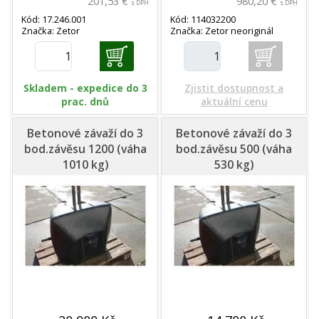
201,53 €
980,20 €
s DPH
s DPH
Kód: 17.246.001
Kód: 114032200
Značka: Zetor
Značka: Zetor neoriginál
Skladem - expedice do 3
Zjistit dostupnost a
prac. dnů
aktuální cenu
Betonové závaží do 3
Betonové závaží do 3
bod.závěsu 1200 (váha
bod.závěsu 500 (váha
1010 kg)
530 kg)