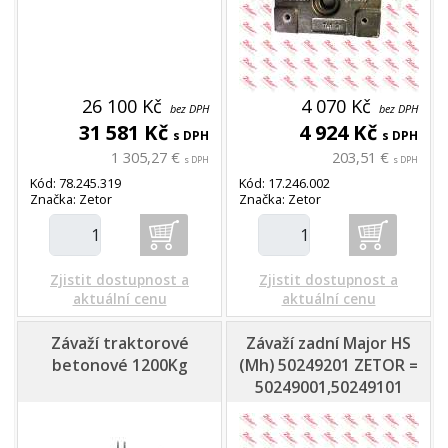
26 100 Kč
4 070 Kč
bez DPH
bez DPH
31 581 Kč
4 924 Kč
s DPH
s DPH
1 305,27 €
203,51 €
s DPH
s DPH
Kód: 78.245.319
Kód: 17.246.002
Značka: Zetor
Značka: Zetor
Zjistit dostupnost a
Zjistit dostupnost a
aktuální cenu
aktuální cenu
Závaží traktorové
Závaží zadní Major HS
betonové 1200Kg
(Mh) 50249201 ZETOR =
50249001,50249101