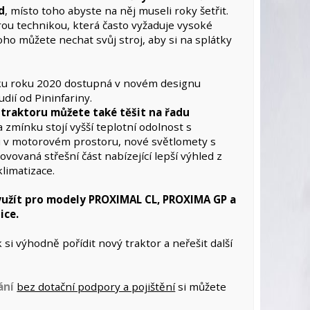
d
, místo toho abyste na něj museli roky šetřit.
rou technikou, která často vyžaduje vysoké
oho můžete nechat svůj stroj, aby si na splátky
ku roku 2020 dostupná v novém designu
ií od Pininfariny.
traktoru můžete také těšit na řadu
Za zmínku stojí vyšší teplotní odolnost s
u v motorovém prostoru, nové světlomety s
novovaná střešní část nabízející lepší výhled z
limatizace.
yužít pro modely PROXIMAL CL, PROXIMA GP a
ice.
ak si výhodně pořídit nový traktor a neřešit další
ání
bez dotační podpory a pojištění
si můžete