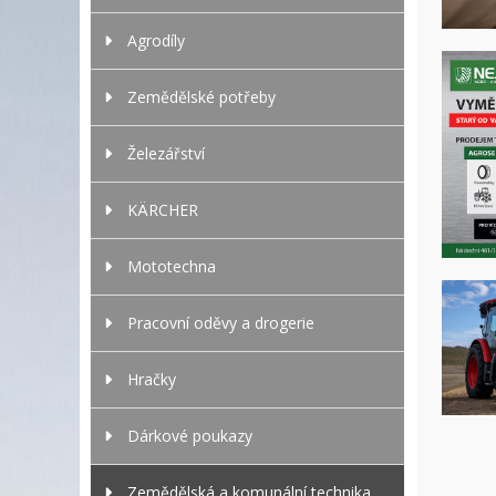
Agrodíly
Zemědělské potřeby
Železářství
KÄRCHER
Mototechna
Pracovní oděvy a drogerie
Hračky
Dárkové poukazy
Zemědělská a komunální technika