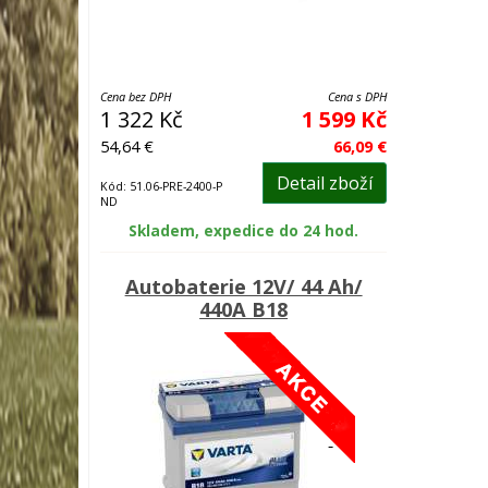
Cena bez DPH
Cena s DPH
1 322 Kč
1 599 Kč
54,64 €
66,09 €
Detail zboží
Kód: 51.06-PRE-2400-P
ND
Skladem, expedice do 24 hod.
Autobaterie 12V/ 44 Ah/
440A B18