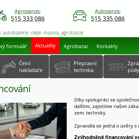
Agroservis:
Autoservis:
515 333 086
515 335 086
, autobaterie, oleje, maziva, agrobazar
Aktuality
vý formulář
Agrobazar
Kontakty
Čelní
Přepravní
Zpra
nakladače
technika
půdy
ncování
Díky spolupráci se společnos
dalšími, zajistíme našim zá
zem. techniky.
Zpravidla se jedná o úvěry 
Zvýhodněné financování v