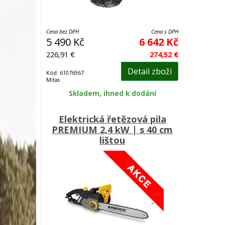
Cena bez DPH
Cena s DPH
5 490 Kč
6 642 Kč
226,91 €
274,52 €
Detail zboží
Kód: 61076967
Mitas
Skladem, ihned k dodání
Elektrická řetězová pila
PREMIUM 2,4 kW | s 40 cm
lištou