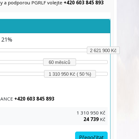
ky a podporou PGRLF volejte
+420 603 845 893
H 21%
2 621 900 Kč
60 měsíců
1 310 950 Kč ( 50 %)
INANCE
+420 603 845 893
1 310 950 Kč
24 739
Kč