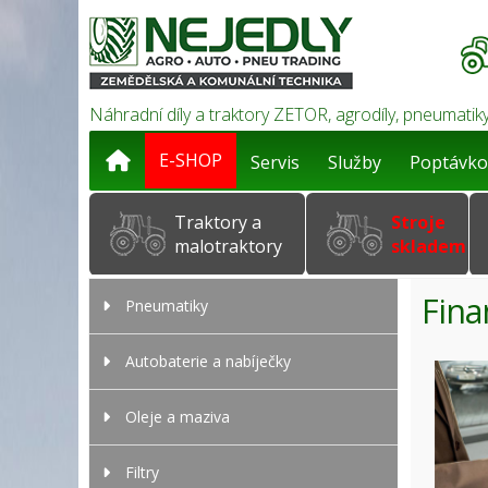
Náhradní díly a traktory ZETOR, agrodíly, pneumatiky
E-SHOP
Servis
Služby
Poptávko
Traktory a
Stroje
malotraktory
skladem
Fina
Pneumatiky
Autobaterie a nabíječky
Oleje a maziva
Filtry