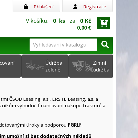
Přihlášení
Registrace
V košíku:
0
ks
za
0 Kč
0,00 €
cování
Údržba
Zimní
zeleně
údržba
tmi ČSOB Leasing, a.s., ERSTE Leasing, a.s. a
kazníkům výhodné financování nákupu traktorů a
s dotovanými úroky a podporou
PGRLF
.
ám umožní si bez dodatečných nákladů