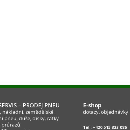
ERVIS – PRODEJ PNEU
E-shop
, nákladní, zemědělské,
dotazy, objednávky
í pneu, duše, disky, ráfky
 průrazů
Tel.: +420 515 333 086