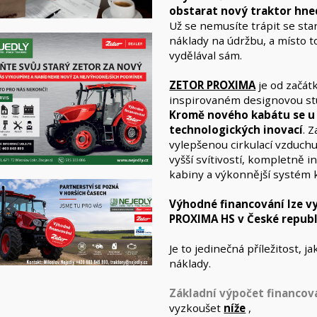
obstarat nový traktor hne
Už se nemusíte trápit se sta
náklady na údržbu, a místo t
vydělával sám.
ZETOR PROXIMA
je od začát
inspirovaném designovou stud
Kromě nového kabátu se u 
technologických inovací
. 
vylepšenou cirkulací vzduch
vyšší svítivostí, kompletně i
kabiny a výkonnější systém k
Výhodné financování lze v
PROXIMA HS v České republ
Je to jedinečná příležitost, j
náklady.
Základní výpočet financov
vyzkoušet
níže
,