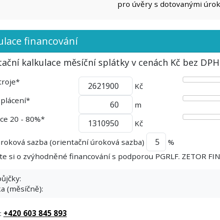
pro úvěry s dotovanými úro
ulace financování
tační kalkulace měsíční splátky v cenách Kč bez DP
troje*
Kč
splácení*
m
ce 20 - 80%*
Kč
úroková sazba (orientační úroková sazba)
%
jte si o zvýhodněné financování s podporou PGRLF. ZETOR F
ůjčky:
a (měsíčně):
:
+420 603 845 893