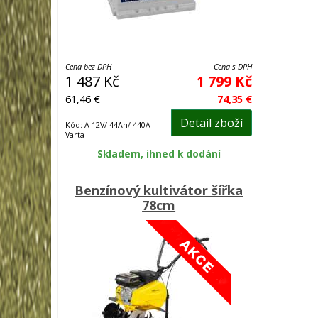
Cena bez DPH
Cena s DPH
1 487 Kč
1 799 Kč
61,46 €
74,35 €
Detail zboží
Kód: A-12V/ 44Ah/ 440A
Varta
Skladem, ihned k dodání
Benzínový kultivátor šířka
78cm