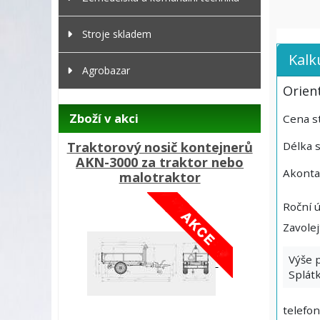
Stroje skladem
Kalk
Agrobazar
Orien
Zboží v akci
Cena s
Traktorový nosič kontejnerů
Délka 
AKN-3000 za traktor nebo
Akonta
malotraktor
Roční 
Zavole
Výše p
Splátk
telefon