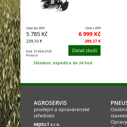
Cena bez DPH
Cena s DPH
5 785 Kč
6 999 Kč
239,10 €
289,27 €
Detail zboží
Kód: 51.06-K-2120
Proteco
Skladem, expedice do 24 hod.
AGROSERVIS
PNEUS
prodejní a opravárenské
Osobní
středisko
stavebn
Opravy
NEJEDLÝ s.r.o.