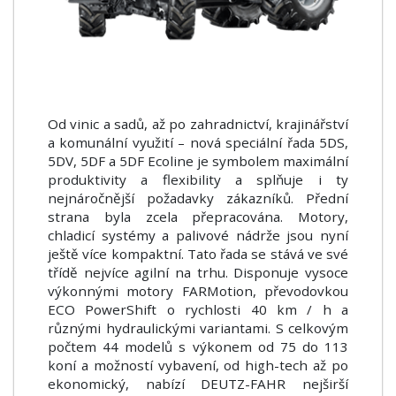
Od vinic a sadů, až po zahradnictví, krajinářství
a komunální využití – nová speciální řada 5DS,
5DV, 5DF a 5DF Ecoline je symbolem maximální
produktivity a flexibility a splňuje i ty
nejnáročnější požadavky zákazníků. Přední
strana byla zcela přepracována. Motory,
chladicí systémy a palivové nádrže jsou nyní
ještě více kompaktní. Tato řada se stává ve své
třídě nejvíce agilní na trhu. Disponuje vysoce
výkonnými motory FARMotion, převodovkou
ECO PowerShift o rychlosti 40 km / h a
různými hydraulickými variantami. S celkovým
počtem 44 modelů s výkonem od 75 do 113
koní a možností vybavení, od high-tech až po
ekonomický, nabízí DEUTZ-FAHR nejširší