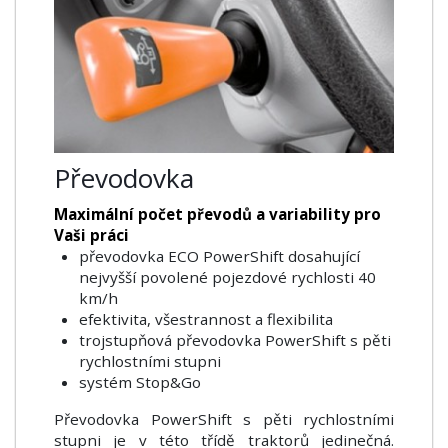
Převodovka
Maximální počet převodů a variability pro
Vaši práci
převodovka ECO PowerShift dosahující
nejvyšší povolené pojezdové rychlosti 40
km/h
efektivita, všestrannost a flexibilita
trojstupňová převodovka PowerShift s pěti
rychlostními stupni
systém Stop&Go
Převodovka PowerShift s pěti rychlostními
stupni je v této třídě traktorů jedinečná.