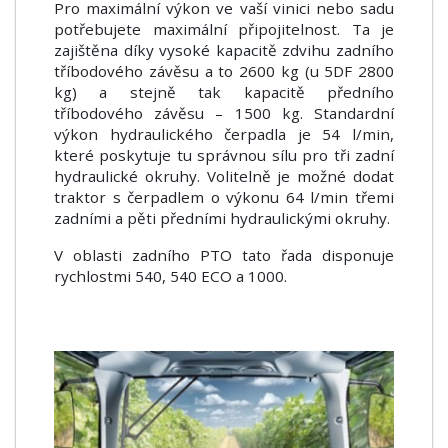
Pro maximální výkon ve vaší vinici nebo sadu
potřebujete maximální připojitelnost. Ta je
zajištěna díky vysoké kapacitě zdvihu zadního
tříbodového závěsu a to 2600 kg (u 5DF 2800
kg) a stejně tak kapacitě předního
tříbodového závěsu – 1500 kg. Standardní
výkon hydraulického čerpadla je 54 l/min,
které poskytuje tu správnou sílu pro tři zadní
hydraulické okruhy. Volitelně je možné dodat
traktor s čerpadlem o výkonu 64 l/min třemi
zadními a pěti předními hydraulickými okruhy.
V oblasti zadního PTO tato řada disponuje
rychlostmi 540, 540 ECO a 1000.