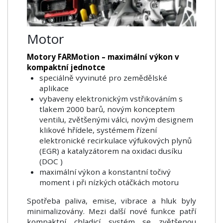
Motor
Motory FARMotion – maximální výkon v
kompaktní jednotce
speciálně vyvinuté pro zemědělské
aplikace
vybaveny elektronickým vstřikováním s
tlakem 2000 barů, novým konceptem
ventilu, zvětšenými válci, novým designem
klikové hřídele, systémem řízení
elektronické recirkulace výfukových plynů
(EGR) a katalyzátorem na oxidaci dusíku
(DOC )
maximální výkon a konstantní točivý
moment i při nízkých otáčkách motoru
Spotřeba paliva, emise, vibrace a hluk byly
minimalizovány. Mezi další nové funkce patří
kompaktní chladicí systém se zvětšenou