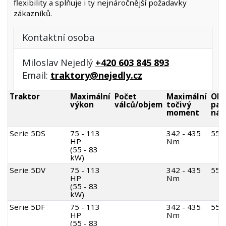
flexibility a splňuje i ty nejnáročnější požadavky
zákazníků.
Kontaktní osoba
Miloslav Nejedlý
+420 603 845 893
Email:
traktory@nejedly.cz
Traktor
Maximální
Počet
Maximální
Obj
výkon
válců/objem
točivý
pal
moment
nád
Serie 5DS
75 - 113
342 - 435
55 l
HP
Nm
(55 - 83
kW)
Serie 5DV
75 - 113
342 - 435
55 l
HP
Nm
(55 - 83
kW)
Serie 5DF
75 - 113
342 - 435
55 l
HP
Nm
(55 - 83