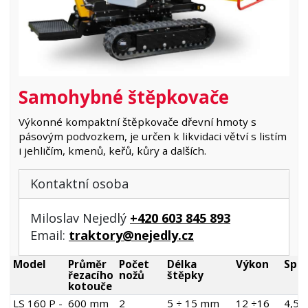
Samohybné štěpkovače
Výkonné kompaktní štěpkovače dřevní hmoty s
pásovým podvozkem, je určen k likvidaci větví s listím
i jehličím, kmenů, keřů, kůry a dalších.
Kontaktní osoba
Miloslav Nejedlý
+420 603 845 893
Email:
traktory@nejedly.cz
Model
Průměr
Počet
Délka
Výkon
Spot
řezacího
nožů
štěpky
kotouče
LS 160 P -
600 mm
2
5 ÷ 15 mm
12 ÷16
4,5 -