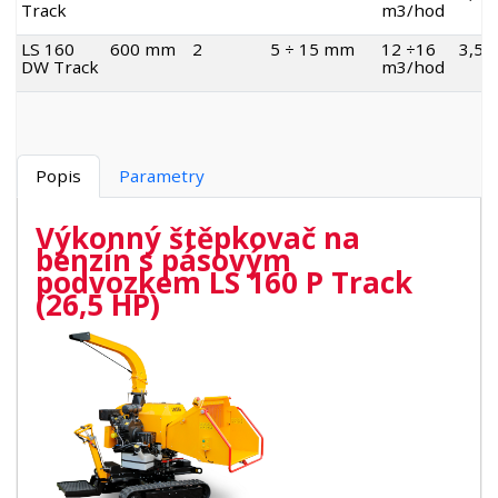
Track
m3/hod
LS 160
600 mm
2
5 ÷ 15 mm
12 ÷16
3,5 -
DW Track
m3/hod
Popis
Parametry
Výkonný štěpkovač na
benzín s pásovým
podvozkem LS 160 P Track
(26,5 HP)