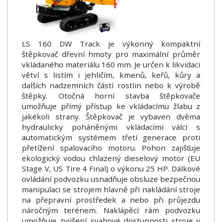
LS 160 DW Track je výkonný kompaktní
štěpkovač dřevní hmoty pro maximální průměr
vkládaného materiálu 160 mm. Je určen k likvidaci
větví s listím i jehličím, kmenů, keřů, kůry a
dalších nadzemních částí rostlin nebo k výrobě
štěpky. Otočná horní stavba štěpkovače
umožňuje přímý přístup ke vkládacímu žlabu z
jakékoli strany. Štěpkovač je vybaven dvěma
hydraulicky poháněnými vkládacími válci s
automatickým systémem třetí generace proti
přetížení spalovacího motoru. Pohon zajišťuje
ekologický vodou chlazený dieselový motor (EU
Stage V, US Tire 4 Final) o výkonu 25 HP. Dálkové
ovládání podvozku usnadňuje obsluze bezpečnou
manipulaci se strojem hlavně při nakládání stroje
na přepravní prostředek a nebo při průjezdu
náročným terénem. Naklápěcí rám podvozku
umožňuje zvýšení svahové dostupnosti stroje v