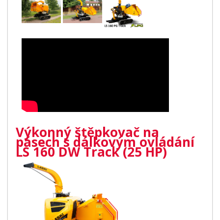
Výkonný štěpkovač na
pásech s dálkovým ovládání
LS 160 DW Track (25 HP)