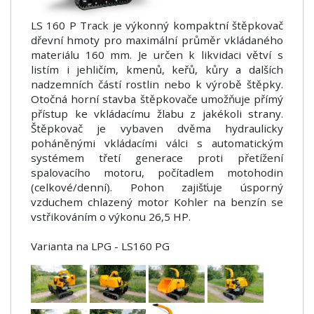
LS 160 P Track je výkonný kompaktní štěpkovač
dřevní hmoty pro maximální průměr vkládaného
materiálu 160 mm. Je určen k likvidaci větví s
listím i jehličím, kmenů, keřů, kůry a dalších
nadzemních částí rostlin nebo k výrobě štěpky.
Otočná horní stavba štěpkovače umožňuje přímý
přístup ke vkládacímu žlabu z jakékoli strany.
Štěpkovač je vybaven dvěma hydraulicky
poháněnými vkládacími válci s automatickým
systémem třetí generace proti přetížení
spalovacího motoru, počítadlem motohodin
(celkové/denní). Pohon zajišťuje úsporný
vzduchem chlazený motor Kohler na benzín se
vstřikováním o výkonu 26,5 HP.
Varianta na LPG - LS160 PG