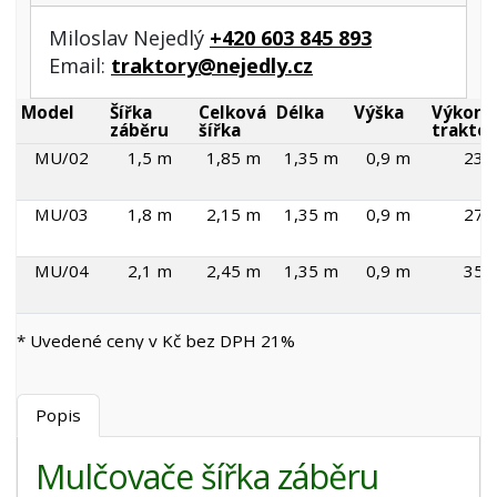
Miloslav Nejedlý
+420 603 845 893
Email:
traktory@nejedly.cz
Model
Šířka
Celková
Délka
Výška
Výkon
záběru
šířka
traktor
MU/02
1,5 m
1,85 m
1,35 m
0,9 m
23 
MU/03
1,8 m
2,15 m
1,35 m
0,9 m
27 
MU/04
2,1 m
2,45 m
1,35 m
0,9 m
35 
* Uvedené ceny v Kč bez DPH 21%
Popis
Mulčovače šířka záběru