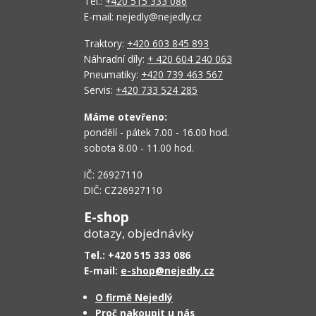
Tel.:
+420 515 333 086
E-mail: nejedly@nejedly.cz
Traktory:
+420 603 845 893
Náhradní díly:
+ 420 604 240 063
Pneumatiky:
+420 739 463 567
Servis:
+420 733 524 285
Máme otevřeno:
pondělí - pátek 7.00 - 16.00 hod.
sobota 8.00 - 11.00 hod.
IČ: 26927110
DIČ: CZ26927110
E-shop
dotazy, objednávky
Tel.: +420 515 333 086
E-mail:
e-shop@nejedly.cz
O firmě Nejedlý
Proč nakoupit u nás