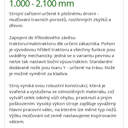
1.000 - 2.100 mm
Strojní zařízení určené k plošnému drcení -
mulčování travních porostů, rostlinných zbytků a
dřevin.
Zapojení do tříbodového závěsu
traktoru/malotraktoru dle určení zákazníka. Pohon
je vývodovou hřídelí traktoru a všechny funkce jsou
uváděny mechanicky. Jedná se o variantu pevnou a
nelze tak nastavit boční výsuv/náklon. Standardní
dodávané nože jsou tvaru Y - určené na trávu. Nože
je možné vyměnit za kladiva.
Stroj vyniká svou robustní konstrukcí, která je
svařená a vystužena ze silnostěných materiálu, což
vytváří celek odolný vůči ohybu, prasknutí a jiným
poškozením. Vysoký výkon stroje zajišťuje vyvážený
hlavní pracovní válec, na kterém lze měnit typ nožů.
Výšku mulčování od země nastavujeme kopírovacím
válcem.