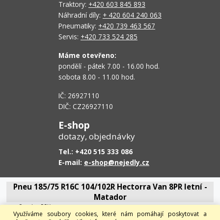
Traktory:
+420 603 845 893
Náhradní díly:
+ 420 604 240 063
Pneumatiky:
+420 739 463 567
Servis:
+420 733 524 285
Máme otevřeno:
pondělí - pátek 7.00 - 16.00 hod.
sobota 8.00 - 11.00 hod.
IČ: 26927110
DIČ: CZ26927110
E-shop
dotazy, objednávky
Tel.: +420 515 333 086
E-mail:
e-shop@nejedly.cz
O firmě Nejedlý
Pneu 185/75 R16C 104/102R Hectorra Van 8PR letní -
Proč nakoupit u nás
Matador
Obchodní podmínky
Cena bez DPH
Doprava
Využíváme soubory cookies, které nám pomáhají poskytovat a
1 871 Kč