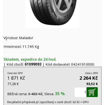
Výrobce: Matador
Hmotnost: 11.745 Kg
Skladem, expedice do 24 hod.
| Kód zboží:
61099093
| Kód dodavatel: 04241910000
Cena bez DPH
Cena s DPH
1 871 Kč
2 264 Kč
77,28 €
93,52 €
35 %
Běžná cena:
3 483 Kč
, Sleva:
Recyklační příspěvek již započítaný v ceně zboží: 62 Kč + DPH