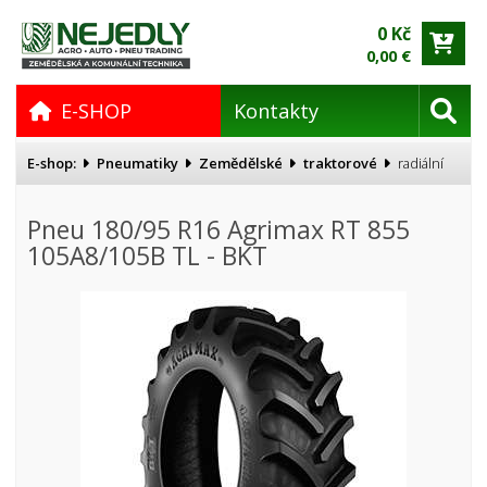
0 Kč
0,00 €
E-SHOP
Kontakty
E-shop:
Pneumatiky
Zemědělské
traktorové
radiální
Pneu 180/95 R16 Agrimax RT 855
105A8/105B TL - BKT