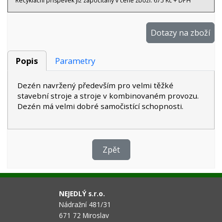
Recyklační příspěvek již započítaný v ceně zboží: 675 Kč + DPH
Dotazy na zboží
Popis
Parametry
Dezén navržený především pro velmi těžké
stavební stroje a stroje v kombinovaném provozu.
Dezén má velmi dobré samočistící schopnosti.
Zpět
NEJEDLÝ s.r.o.
Nádražní 481/31
671 72 Miroslav