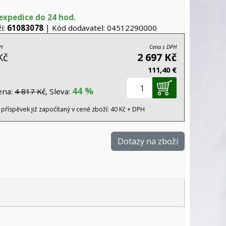
expedice do 24 hod.
í:
61083078
| Kód dodavatel: 04512290000
H
Cena s DPH
Kč
2 697 Kč
111,40 €
44 %
ena:
4 817 Kč
, Sleva:
 příspěvek již započítaný v ceně zboží: 40 Kč + DPH
Dotazy na zboží