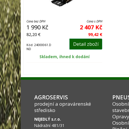
Cena bez DPH
Cena s DPH
1 990 Kč
2 407 Kč
82,20 €
99,42 €
Detail zboží
Kód: 24000061.D
ND
Skladem, ihned k dodání
AGROSERVIS
PNEUS
prodejní a opravárenské
Osobní
středisko
stavebn
Opravy
NEJEDLÝ s.r.o.
Osobní
Nádražní 481/31