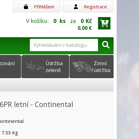
Přihlášení
Registrace
V košíku:
0
ks
za
0 Kč
0,00 €
cování
Údržba
Zimní
zeleně
údržba
PR letní - Continental
ontinental
 7.53 Kg