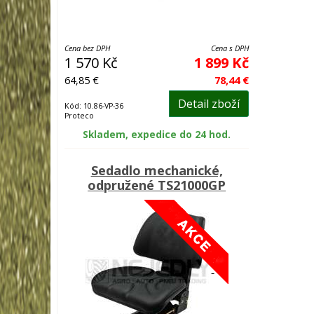
Cena bez DPH
Cena s DPH
1 570 Kč
1 899 Kč
64,85 €
78,44 €
Detail zboží
Kód: 10.86-VP-36
Proteco
Skladem, expedice do 24 hod.
Sedadlo mechanické,
odpružené TS21000GP