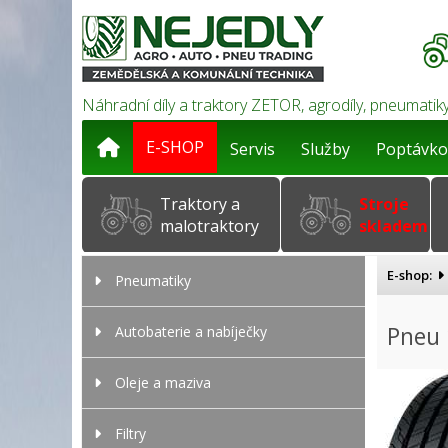
Náhradní díly a traktory ZETOR, agrodíly, pneumatiky
E-SHOP
Servis
Služby
Poptávko
Traktory a
Stroje
malotraktory
skladem
E-shop:
Pneumatiky
Pneu 
Autobaterie a nabíječky
Oleje a maziva
Filtry