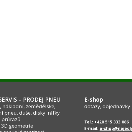
ERVIS – PRODEJ PNEU
E-shop
, nákladní, zemědělské,
dotazy, objednávky
í pneu, duše, disky, ráfky
 průrazů
Tel.: +420 515 333 086
 3D geometrie
E-mail:
e-shop@nejedly