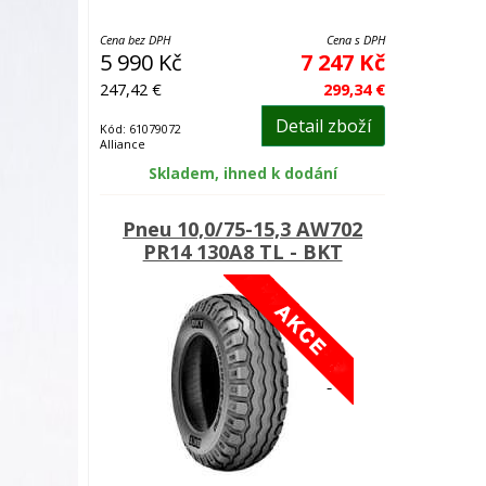
Cena bez DPH
Cena s DPH
5 990 Kč
7 247 Kč
247,42 €
299,34 €
Detail zboží
Kód: 61079072
Alliance
Skladem, ihned k dodání
Pneu 10,0/75-15,3 AW702
PR14 130A8 TL - BKT