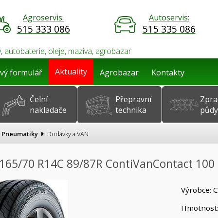
Agroservis:
Autoservis:
515 333 086
515 335 086
, autobaterie, oleje, maziva, agrobazar
Aktuality
vý formulář
Agrobazar
Kontakty
Čelní
Přepravní
Zpra
nakladače
technika
půdy
Pneumatiky
Dodávky a VAN
165/70 R14C 89/87R ContiVanContact 100 6
Výrobce: C
Hmotnost: