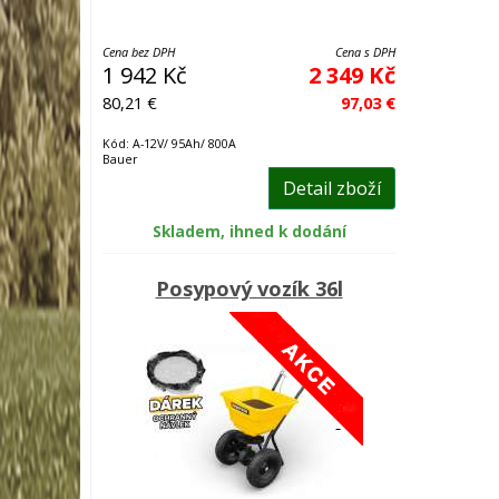
Cena bez DPH
Cena s DPH
1 942 Kč
2 349 Kč
80,21 €
97,03 €
Kód: A-12V/ 95Ah/ 800A
Bauer
Detail zboží
Skladem, ihned k dodání
Posypový vozík 36l