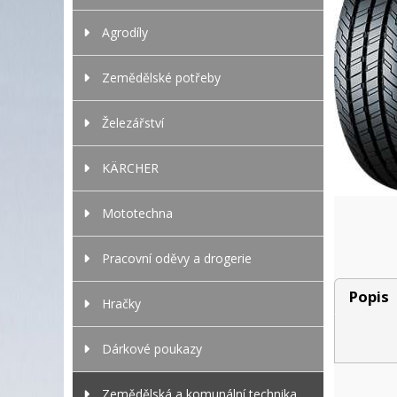
Agrodíly
Zemědělské potřeby
Železářství
KÄRCHER
Mototechna
Pracovní oděvy a drogerie
Popis
Hračky
Dárkové poukazy
Zemědělská a komunální technika