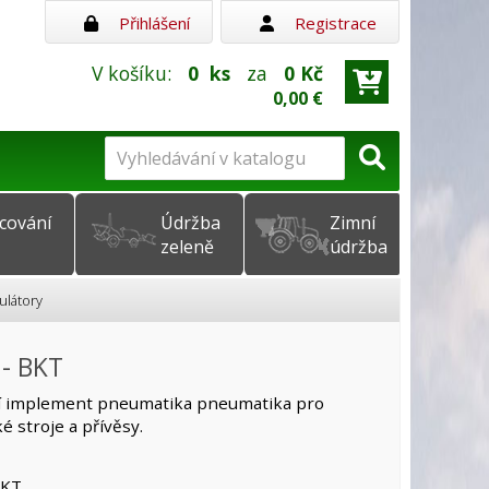
Přihlášení
Registrace
V košíku:
0
ks
za
0 Kč
0,00 €
cování
Údržba
Zimní
zeleně
údržba
ulátory
 - BKT
í implement pneumatika pneumatika pro
 stroje a přívěsy.
BKT