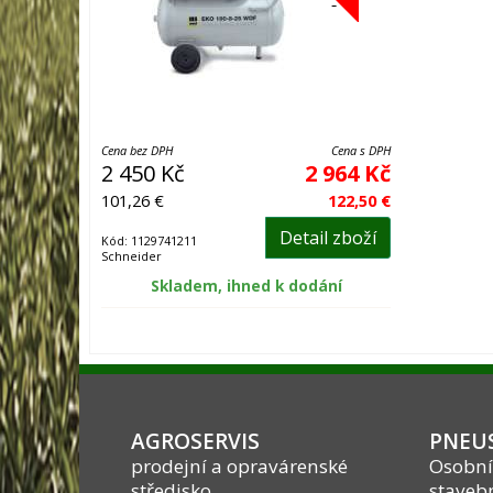
Cena bez DPH
Cena s DPH
2 450 Kč
2 964 Kč
101,26 €
122,50 €
Detail zboží
Kód: 1129741211
Schneider
Skladem, ihned k dodání
AGROSERVIS
PNEUS
prodejní a opravárenské
Osobní
středisko
stavebn