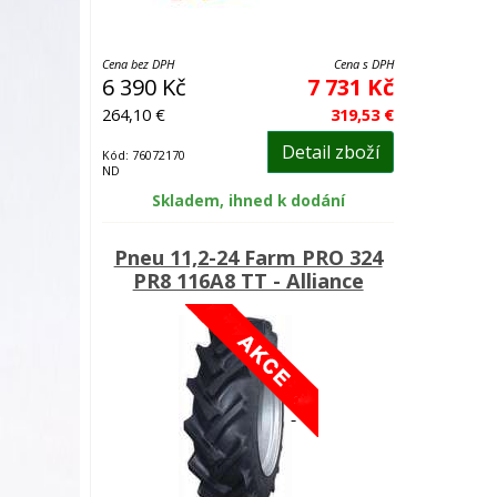
Cena bez DPH
Cena s DPH
6 390 Kč
7 731 Kč
264,10 €
319,53 €
Detail zboží
Kód: 76072170
ND
Skladem, ihned k dodání
Pneu 11,2-24 Farm PRO 324
PR8 116A8 TT - Alliance