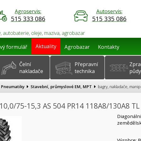
Agroservis:
Autoservis:
515 333 086
515 335 086
, autobaterie, oleje, maziva, agrobazar
Aktuality
vý formulář
Agrobazar
Kontakty
Čelní
Přepravní
Zpra
nakladače
technika
půdy
Pneumatiky
Stavební, průmyslové EM, MPT
bagry, nakladače, manip
10,0/75-15,3 AS 504 PR14 118A8/130A8 TL
Diagonáln
zemědělské
Výrobce: 