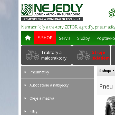
Náhradní díly a traktory ZETOR, agrodíly, pneumatiky
E-SHOP
Servis
Služby
Poptávko
Traktory a
Stroje
malotraktory
skladem
E-shop:
Pneumatiky
Pneu 
Autobaterie a nabíječky
Oleje a maziva
Filtry