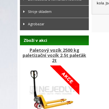
kola. J
Stroje skladem
Agrobazar
Zboží v akci
Paletový vozík 2500 kg
paletizační vozík 2,5t paleťák
2t