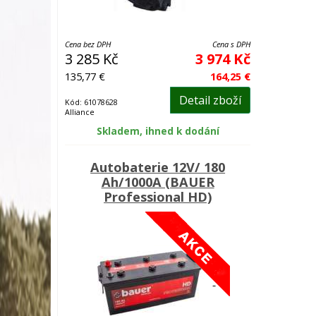
Cena bez DPH
Cena s DPH
3 285 Kč
3 974 Kč
135,77 €
164,25 €
Detail zboží
Kód: 61078628
Alliance
Skladem, ihned k dodání
Autobaterie 12V/ 180
Ah/1000A (BAUER
Professional HD)