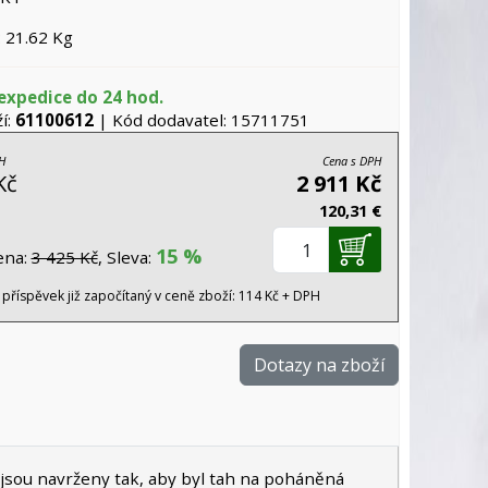
 21.62 Kg
expedice do 24 hod.
í:
61100612
| Kód dodavatel: 15711751
H
Cena s DPH
Kč
2 911 Kč
120,31 €
15 %
ena:
3 425 Kč
, Sleva:
 příspěvek již započítaný v ceně zboží: 114 Kč + DPH
Dotazy na zboží
y jsou navrženy tak, aby byl tah na poháněná