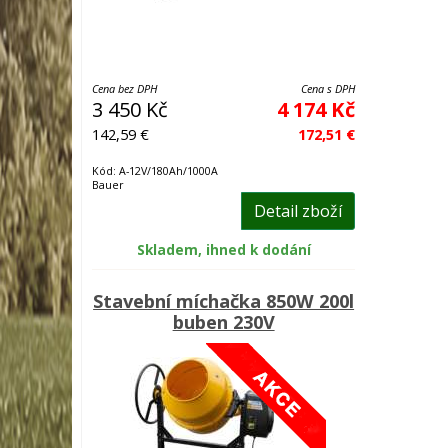
Cena bez DPH
Cena s DPH
3 450 Kč
4 174 Kč
142,59 €
172,51 €
Kód: A-12V/180Ah/1000A
Bauer
Detail zboží
Skladem, ihned k dodání
Stavební míchačka 850W 200l
buben 230V