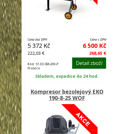
Cena bez DPH
Cena s DPH
5 372 Kč
6 500 Kč
222,03 €
268,65 €
Detail zboží
Kód: 51.03-SM-200-P
Proteco
Skladem, expedice do 24 hod.
Kompresor bezolejový EKO
190-8-25 WOF