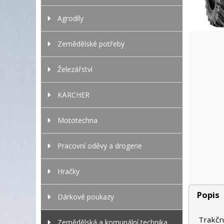
Agrodíly
Zemědělské potřeby
Železářství
KÄRCHER
Mototechna
Pracovní oděvy a drogerie
Hračky
Popis
Dárkové poukazy
Trakční
Zemědělská a komunální technika