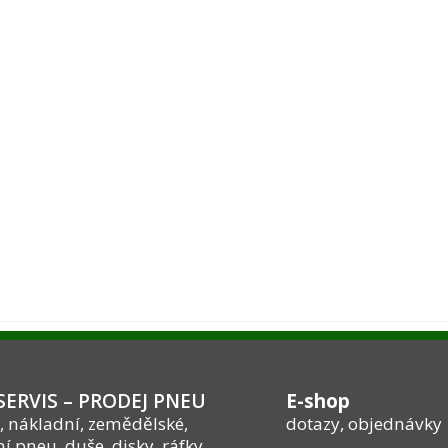
ERVIS – PRODEJ PNEU
E-shop
, nákladní, zemědělské,
dotazy, objednávky
í pneu, duše, disky, ráfky