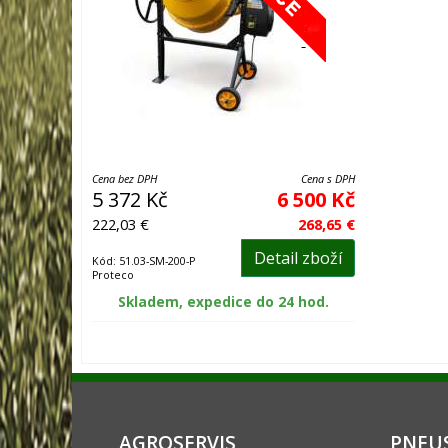
Cena bez DPH
Cena s DPH
5 372 Kč
6 500 Kč
222,03 €
268,65 €
Detail zboží
Kód: 51.03-SM-200-P
Proteco
Skladem, expedice do 24 hod.
AGROSERVIS
PNEUS