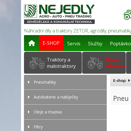
Náhradní díly a traktory ZETOR, agrodíly, pneumatiky
E-SHOP
Servis
Služby
Poptávko
Traktory a
Stroje
malotraktory
skladem
E-shop:
Pneumatiky
Pneu 
Autobaterie a nabíječky
Oleje a maziva
Filtry