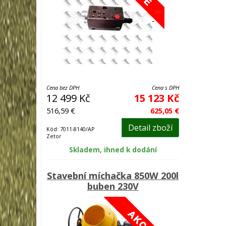
Cena bez DPH
Cena s DPH
12 499 Kč
15 123 Kč
516,59 €
625,05 €
Detail zboží
Kód: 7011-8140/AP
Zetor
Skladem, ihned k dodání
Stavební míchačka 850W 200l
buben 230V