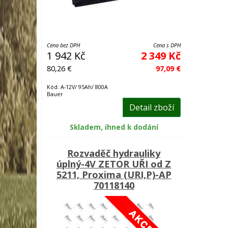
Cena bez DPH
Cena s DPH
1 942 Kč
2 349 Kč
80,26 €
97,09 €
Kód: A-12V/ 95Ah/ 800A
Bauer
Detail zboží
Skladem, ihned k dodání
Rozvaděč hydrauliky
úplný-4V ZETOR UŘI od Z
5211, Proxima (URI,P)-AP
70118140