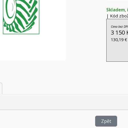
Skladem, 
| Kód zbož
Cena bez DP
3 150 
130,19 €
Zpět