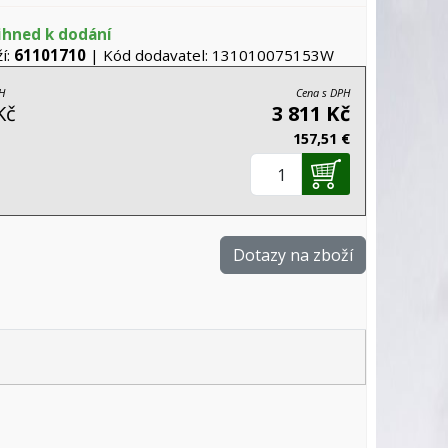
ihned k dodání
í:
61101710
| Kód dodavatel: 131010075153W
H
Cena s DPH
Kč
3 811 Kč
157,51 €
Dotazy na zboží