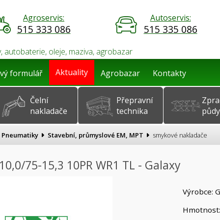
Agroservis:
Autoservis:
515 333 086
515 335 086
, autobaterie, oleje, maziva, agrobazar
Aktuality
vý formulář
Agrobazar
Kontakty
Čelní
Přepravní
Zpra
nakladače
technika
půdy
Pneumatiky
Stavební, průmyslové EM, MPT
smykové nakladače
10,0/75-15,3 10PR WR1 TL - Galaxy
Výrobce: G
Hmotnost: