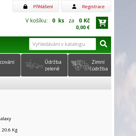
Přihlášení
Registrace
V košíku:
0
ks
za
0 Kč
0,00 €
cování
Údržba
Zimní
zeleně
údržba
alaxy
 20.6 Kg