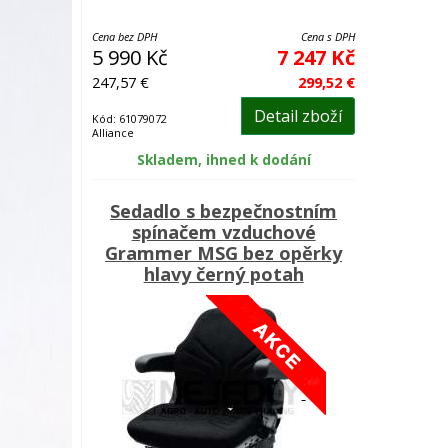
Cena bez DPH
Cena s DPH
5 990 Kč
7 247 Kč
247,57 €
299,52 €
Detail zboží
Kód: 61079072
Alliance
Skladem, ihned k dodání
Sedadlo s bezpečnostním
spínačem vzduchové
Grammer MSG bez opěrky
hlavy černý potah