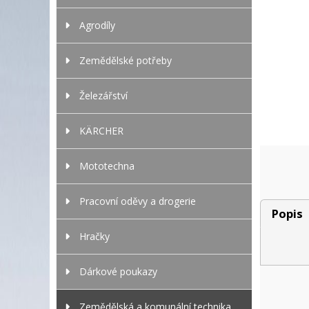
Agrodíly
Zemědělské potřeby
Železářství
KÄRCHER
Mototechna
Pracovní oděvy a drogerie
Popis
Hračky
Dárkové poukazy
Zemědělská a komunální technika