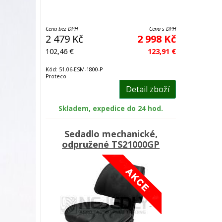
Cena bez DPH
Cena s DPH
2 479 Kč
2 998 Kč
102,46 €
123,91 €
Kód: 51.06-ESM-1800-P
Proteco
Detail zboží
Skladem, expedice do 24 hod.
Sedadlo mechanické,
odpružené TS21000GP