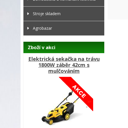
Stroje skladem
Agrobazar
Zboží v akci
Elektrická sekačka na trávu
1800W záběr 42cm s
mulčováním