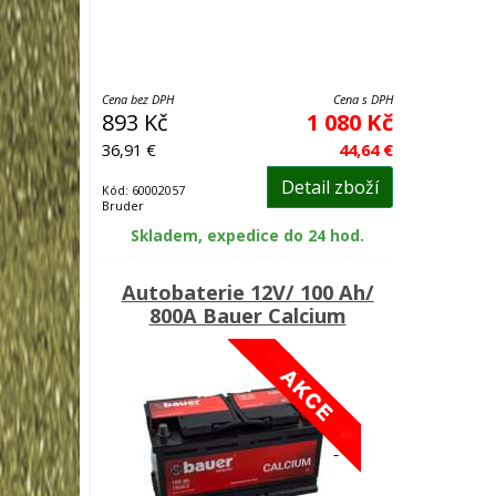
Cena bez DPH
Cena s DPH
893 Kč
1 080 Kč
36,91 €
44,64 €
Detail zboží
Kód: 60002057
Bruder
Skladem, expedice do 24 hod.
Autobaterie 12V/ 100 Ah/
800A Bauer Calcium