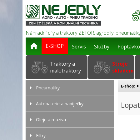
Náhradní díly a traktory ZETOR, agrodíly, pneumatiky
E-SHOP
Servis
Služby
Poptávko
Traktory a
Stroje
malotraktory
skladem
E-shop:
Pneumatiky
Lopat
Autobaterie a nabíječky
Oleje a maziva
Filtry