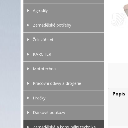
Agrodíly
Zemědělské potřeby
Železářství
KÄRCHER
Mototechna
Pracovní oděvy a drogerie
Popis
Hračky
Dárkové poukazy
Zemědělská a komunální technika