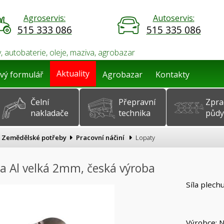
Agroservis:
Autoservis:
515 333 086
515 335 086
, autobaterie, oleje, maziva, agrobazar
Aktuality
vý formulář
Agrobazar
Kontakty
Čelní
Přepravní
Zpra
nakladače
technika
půdy
Zemědělské potřeby
Pracovní náčiní
Lopaty
a Al velká 2mm, česká výroba
Síla plec
Výrobce: 