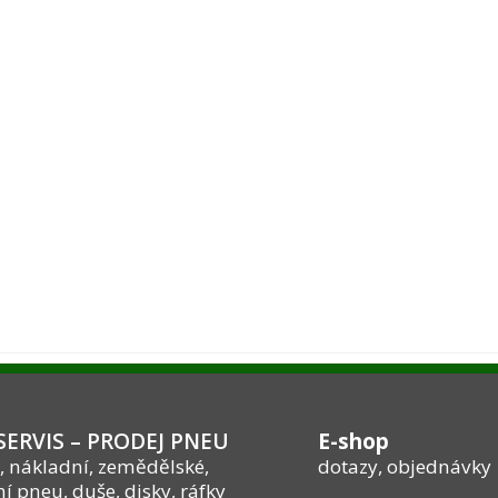
ERVIS – PRODEJ PNEU
E-shop
, nákladní, zemědělské,
dotazy, objednávky
í pneu, duše, disky, ráfky