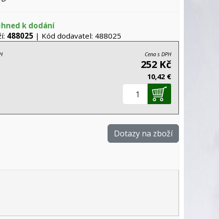
ihned k dodání
í:
488025
| Kód dodavatel: 488025
H
Cena s DPH
252 Kč
10,42 €
Dotazy na zboží