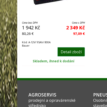
Cena bez DPH
Cena s DPH
1 942 Kč
2 349 Kč
80,26 €
97,09 €
Kód: A-12V/ 95Ah/ 800A
Bauer
Detail zboží
Skladem, ihned k dodání
AGROSERVIS
PNEUS
prodejní a opravárenské
Osobní
středisko
stavebn