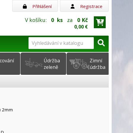
Přihlášení
Registrace
V košíku:
0
ks
za
0 Kč
0,00 €
cování
Údržba
Zimní
zeleně
údržba
hu 2mm
ND