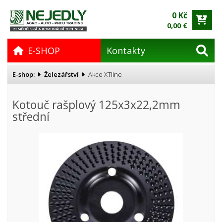
0 Kč
0,00 €
E-SHOP
Kontakty
E-shop:
Železářství
Akce XTline
Kotouč rašplový 125x3x22,2mm
střední