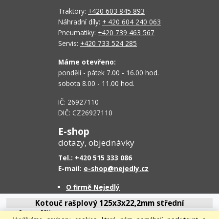
Traktory:
+420 603 845 893
Náhradní díly:
+ 420 604 240 063
Pneumatiky:
+420 739 463 567
Servis:
+420 733 524 285
Máme otevřeno:
pondělí - pátek 7.00 - 16.00 hod.
sobota 8.00 - 11.00 hod.
IČ: 26927110
DIČ: CZ26927110
E-shop
dotazy, objednávky
Tel.: +420 515 333 086
E-mail:
e-shop@nejedly.cz
O firmě Nejedlý
Proč nakoupit u nás
Kotouč rašplový 125x3x22,2mm střední
Obchodní podmínky
Cena bez DPH