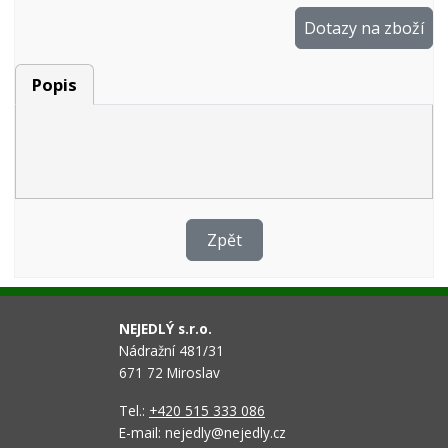
Dotazy na zboží
Popis
Zpět
NEJEDLÝ s.r.o.
Nádražní 481/31
671 72 Miroslav
Tel.:
+420 515 333 086
E-mail: nejedly@nejedly.cz