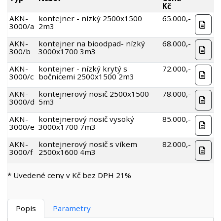
Kč
AKN-
kontejner - nízký 2500x1500
65.000,-
3000/a
2m3
AKN-
kontejner na bioodpad- nízký
68.000,-
300/b
3000x1700 3m3
AKN-
kontejner - nízký krytý s
72.000,-
3000/c
bočnicemi 2500x1500 2m3
AKN-
kontejnerový nosič 2500x1500
78.000,-
3000/d
5m3
AKN-
kontejnerový nosič vysoký
85.000,-
3000/e
3000x1700 7m3
AKN-
kontejnerový nosič s víkem
82.000,-
3000/f
2500x1600 4m3
* Uvedené ceny v Kč bez DPH 21%
Popis
Parametry