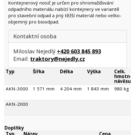
Kontejnerový nosič je určen pro shromažďování
odpadního materiálu nabízí kontejnery ve variantě
pro stavební odpad a jiný těžší materiál nebo velko-
objemný pro bioodpad.
Kontaktní osoba
Miloslav Nejedlý
+420 603 845 893
Email:
traktory@nejedly.cz
Typ
Šířka
Délka
Výška
Celk.
hmotnos
návěsu
AKN-3000
1 571 mm
4 204 mm
1 843 mm
980 kg
AKN-2000
Doplňky
Typ
Název
Cena