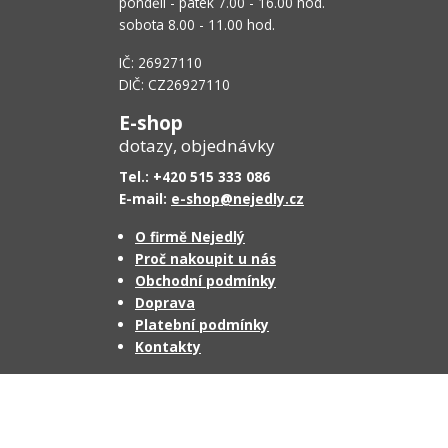
pondělí - pátek 7.00 - 16.00 hod.
sobota 8.00 - 11.00 hod.
IČ: 26927110
DIČ: CZ26927110
E-shop
dotazy, objednávky
Tel.: +420 515 333 086
E-mail:
e-shop@nejedly.cz
O firmě Nejedlý
Proč nakoupit u nás
Obchodní podmínky
Doprava
Platební podmínky
Kontakty