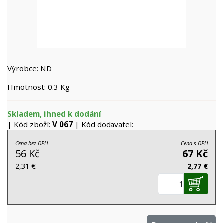
Výrobce: ND
Hmotnost: 0.3 Kg
Skladem, ihned k dodání
| Kód zboží:
V 067
| Kód dodavatel:
Cena bez DPH
Cena s DPH
56 Kč
67 Kč
2,31 €
2,77 €