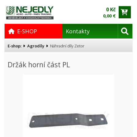
0 Kč
0,00 €
E-SHOP
Kontakty
E-shop:
Agrodíly
Náhradní díly Zetor
Držák horní část PL