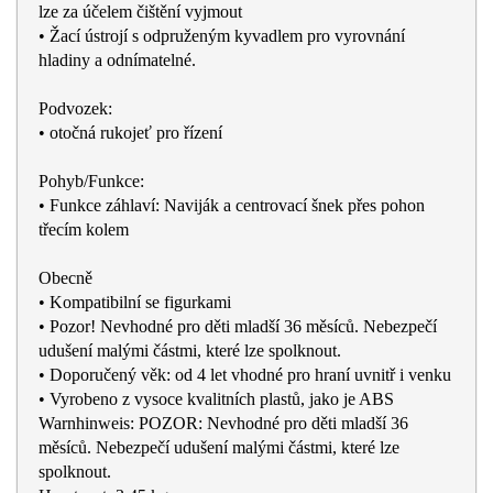
lze za účelem čištění vyjmout
• Žací ústrojí s odpruženým kyvadlem pro vyrovnání
hladiny a odnímatelné.
Podvozek:
• otočná rukojeť pro řízení
Pohyb/Funkce:
• Funkce záhlaví: Naviják a centrovací šnek přes pohon
třecím kolem
Obecně
• Kompatibilní se figurkami
• Pozor! Nevhodné pro děti mladší 36 měsíců. Nebezpečí
udušení malými částmi, které lze spolknout.
• Doporučený věk: od 4 let vhodné pro hraní uvnitř i venku
• Vyrobeno z vysoce kvalitních plastů, jako je ABS
Warnhinweis: POZOR: Nevhodné pro děti mladší 36
měsíců. Nebezpečí udušení malými částmi, které lze
spolknout.