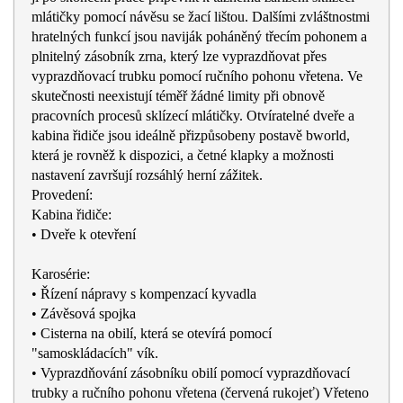
mlátičky pomocí návěsu se žací lištou. Dalšími zvláštnostmi
hratelných funkcí jsou naviják poháněný třecím pohonem a
plnitelný zásobník zrna, který lze vyprazdňovat přes
vyprazdňovací trubku pomocí ručního pohonu vřetena. Ve
skutečnosti neexistují téměř žádné limity při obnově
pracovních procesů sklízecí mlátičky. Otvíratelné dveře a
kabina řidiče jsou ideálně přizpůsobeny postavě bworld,
která je rovněž k dispozici, a četné klapky a možnosti
nastavení završují rozsáhlý herní zážitek.
Provedení:
Kabina řidiče:
• Dveře k otevření
Karosérie:
• Řízení nápravy s kompenzací kyvadla
• Závěsová spojka
• Cisterna na obilí, která se otevírá pomocí
"samoskládacích" vík.
• Vyprazdňování zásobníku obilí pomocí vyprazdňovací
trubky a ručního pohonu vřetena (červená rukojeť) Vřeteno