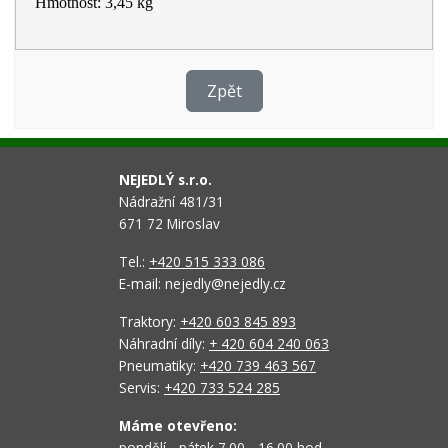
Hmotnost: 3,45 kg
Zpět
NEJEDLÝ s.r.o.
Nádražní 481/31
671 72 Miroslav
Tel.:
+420 515 333 086
E-mail: nejedly@nejedly.cz
Traktory:
+420 603 845 893
Náhradní díly:
+ 420 604 240 063
Pneumatiky:
+420 739 463 567
Servis:
+420 733 524 285
Máme otevřeno:
pondělí - pátek 7.00 - 16.00 hod.