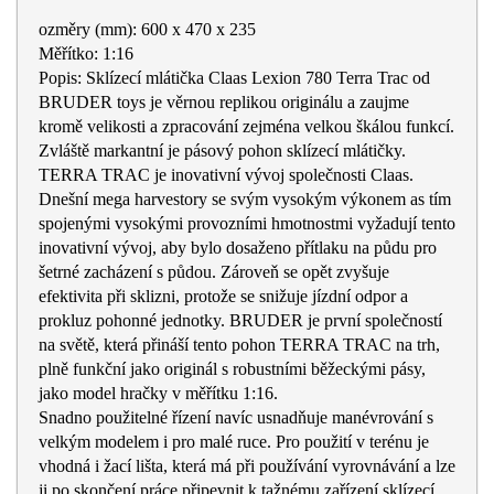
ozměry (mm): 600 x 470 x 235
Měřítko: 1:16
Popis: Sklízecí mlátička Claas Lexion 780 Terra Trac od
BRUDER toys je věrnou replikou originálu a zaujme
kromě velikosti a zpracování zejména velkou škálou funkcí.
Zvláště markantní je pásový pohon sklízecí mlátičky.
TERRA TRAC je inovativní vývoj společnosti Claas.
Dnešní mega harvestory se svým vysokým výkonem as tím
spojenými vysokými provozními hmotnostmi vyžadují tento
inovativní vývoj, aby bylo dosaženo přítlaku na půdu pro
šetrné zacházení s půdou. Zároveň se opět zvyšuje
efektivita při sklizni, protože se snižuje jízdní odpor a
prokluz pohonné jednotky. BRUDER je první společností
na světě, která přináší tento pohon TERRA TRAC na trh,
plně funkční jako originál s robustními běžeckými pásy,
jako model hračky v měřítku 1:16.
Snadno použitelné řízení navíc usnadňuje manévrování s
velkým modelem i pro malé ruce. Pro použití v terénu je
vhodná i žací lišta, která má při používání vyrovnávání a lze
ji po skončení práce připevnit k tažnému zařízení sklízecí