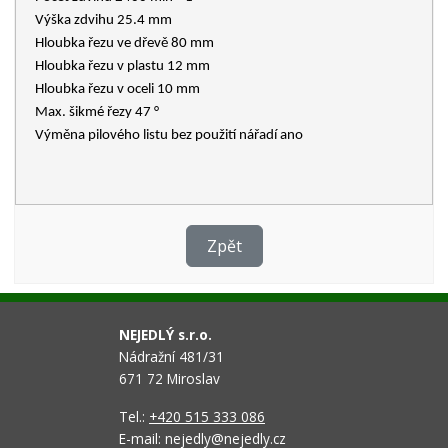
Výška zdvihu 25.4 mm
Hloubka řezu ve dřevě 80 mm
Hloubka řezu v plastu 12 mm
Hloubka řezu v oceli 10 mm
Max. šikmé řezy 47 °
Výměna pilového listu bez použití nářadí ano
Zpět
NEJEDLÝ s.r.o.
Nádražní 481/31
671 72 Miroslav
Tel.:
+420 515 333 086
E-mail: nejedly@nejedly.cz