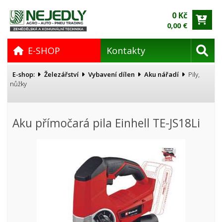
0 Kč
0,00 €
E-SHOP
Kontakty
E-shop:
Železářství
Vybavení dílen
Aku nářadí
Pily,
nůžky
Aku přímočará pila Einhell TE-JS18Li