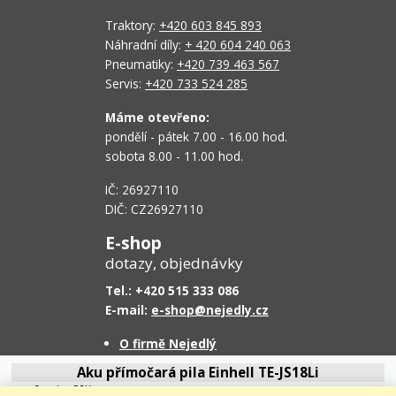
Traktory:
+420 603 845 893
Náhradní díly:
+ 420 604 240 063
Pneumatiky:
+420 739 463 567
Servis:
+420 733 524 285
Máme otevřeno:
pondělí - pátek 7.00 - 16.00 hod.
sobota 8.00 - 11.00 hod.
IČ: 26927110
DIČ: CZ26927110
E-shop
dotazy, objednávky
Tel.: +420 515 333 086
E-mail:
e-shop@nejedly.cz
O firmě Nejedlý
Proč nakoupit u nás
Aku přímočará pila Einhell TE-JS18Li
Obchodní podmínky
Cena bez DPH