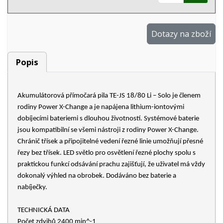
Dotazy na zboží
Popis
Akumulátorová přímočará pila TE-JS 18/80 Li – Solo je členem
rodiny Power X-Change a je napájena lithium-iontovými
dobíjecími bateriemi s dlouhou životností. Systémové baterie
jsou kompatibilní se všemi nástroji z rodiny Power X-Change.
Chránič třísek a připojitelné vedení řezné linie umožňují přesné
řezy bez třísek. LED světlo pro osvětlení řezné plochy spolu s
praktickou funkcí odsávání prachu zajišťují, že uživatel má vždy
dokonalý výhled na obrobek. Dodáváno bez baterie a
nabíječky.
TECHNICKÁ DATA
Počet zdvihů 2400 min^-1