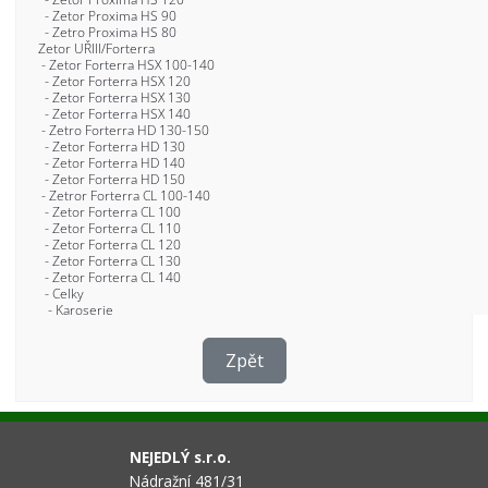
Zpět
NEJEDLÝ s.r.o.
Nádražní 481/31